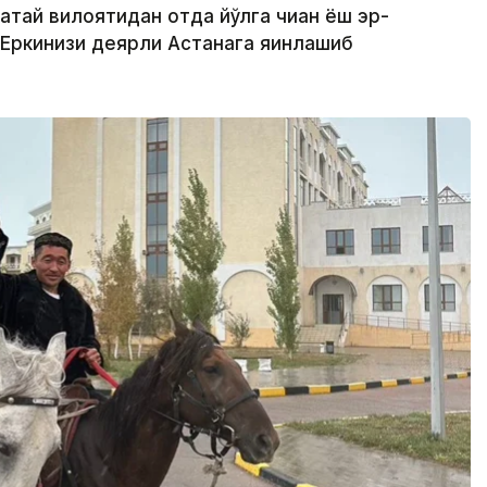
атай вилоятидан отда йўлга чиққан ёш эр-
Еркинқизи деярли Астанага яқинлашиб