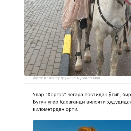
Фото: Кейіпкердің жеке мұрағатынан
Улар “Хоргос” чегара постидан ўтиб, бир
Бугун улар Қарағанди вилояти ҳудудида
километрдан ортиқ.