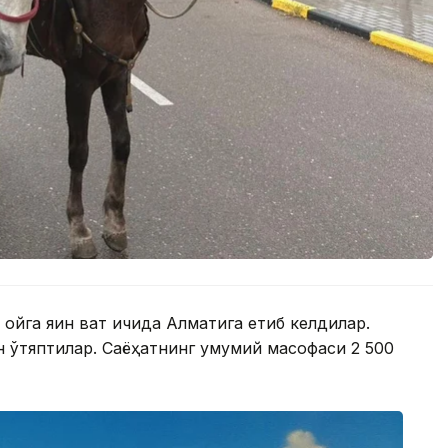
 ойга яқин вақт ичида Алматига етиб келдилар.
н ўтяптилар. Саёҳатнинг умумий масофаси 2 500