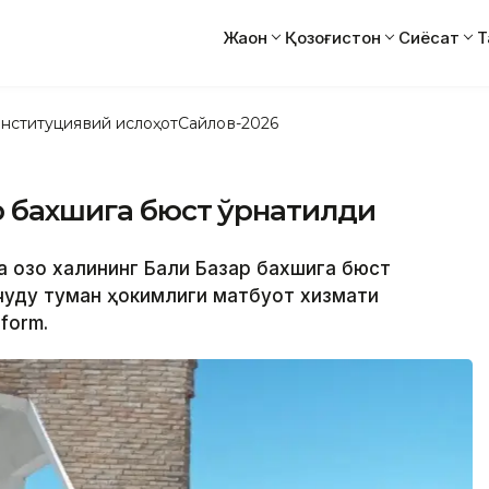
Жаҳон
Қозоғистон
Сиёсат
Т
нституциявий ислоҳот
Сайлов-2026
р бахшига бюст ўрнатилди
қозоқ халқининг Балқи Базар бахшига бюст
чқудуқ туман ҳокимлиги матбуот хизмати
form.