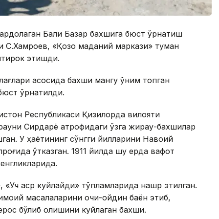
 ардоқлаган Балқи Базар бахшига бюст ўрнатиш
и С.Хамроев, «Қозоқ маданий маркази» туман
штирок этишди.
блағлари асосида бахши мангу қўним топган
бюст ўрнатилди.
ғистон Республикаси Қизилорда вилояти
ирауни Сирдарё атрофидаги ўзга жирау-бахшилар
ишган. У ҳаётининг сўнгги йилларини Навоий
проғида ўтказган. 1911 йилда шу ерда вафот
кенгликларида.
, «Уч аср куйлайди» тўпламларида нашр этилган.
имоий масалаларини очиқ-ойдин баён этиб,
ерос бўлиб қолишини куйлаган бахши.