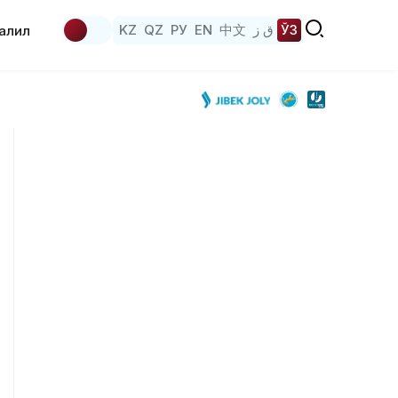
KZ
QZ
РУ
EN
中文
ق ز
ЎЗ
аҳлил