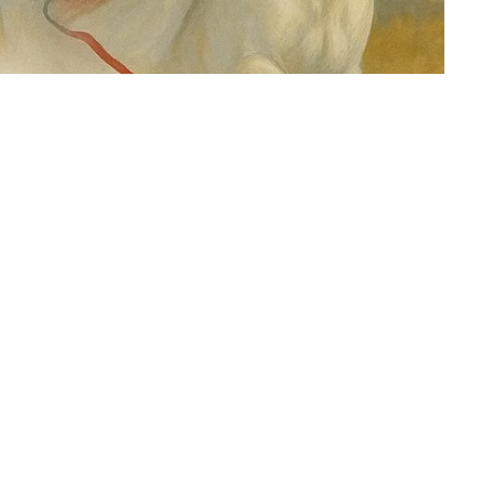
р ҳақидаги хабарни эшитиб, одамлар йўл-
турхон ёзиб, илиқ кутиб оляптилар.