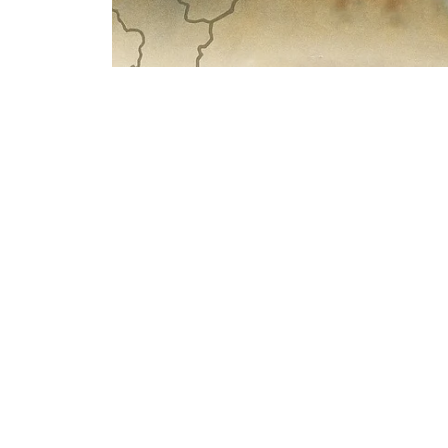
Фото: Kazinform
Қозоғистонга отда йўл олган ватандошла
йўлакай уларни интиқлик билан кутиб, дас