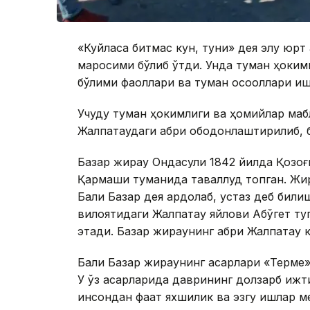
«Куйласа битмас кун, туни» дея элу юрт
маросими бўлиб ўтди. Унда туман ҳоким
бўлими фаоллари ва туман оқсоқоллари и
Учқудуқ туман ҳокимлиги ва ҳомийлар ма
Жалпақтаудаги қабри ободонлаштирилиб, 
Базар жирау Ондасули 1842 йилда Қозо
Қармақши туманида таваллуд топган. Ж
Балқи Базар дея ардоқлаб, устаз деб бил
вилоятидаги Жалпақтау яйлови Ақбўгет ту
этади. Базар жираунинг қабри Жалпақтау 
Балқи Базар жираунинг асарлари «Терме»
У ўз асарларида даврининг долзарб ижт
инсондан фақат яхшилик ва эзгу ишлар м