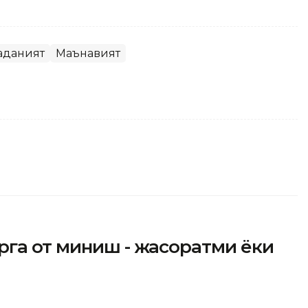
аданият
Маънавият
рга от миниш - жасоратми ёки