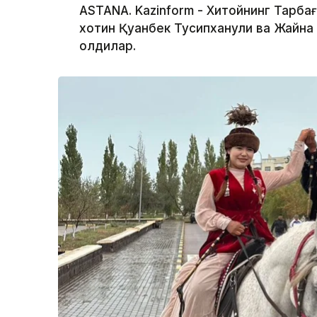
ASTANA. Kazinform - Хитойнинг Тарбағ
хотин Қуанбек Тусипханули ва Жайна 
қолдилар.