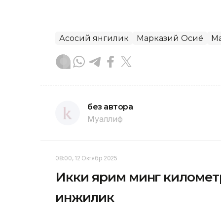
Асосий янгилик
Марказий Осиё
М
без автора
Муаллиф
08:00, 12 Октябр 2025
Икки ярим минг километ
инжиқлик