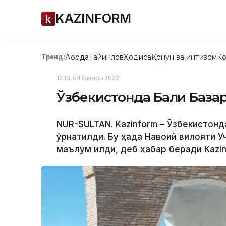
KAZINFORM
Ақорда
Тайинлов
Ҳодиса
Қонун ва интизом
Ко
Тренд:
12:13, 04 Октябр 2020
Ўзбекистонда Балқи База
NUR-SULTAN. Kazinform – Ўзбекистонда 
ўрнатилди. Бу ҳақда Навоий вилояти У
маълум қилди, деб хабар беради Kazin