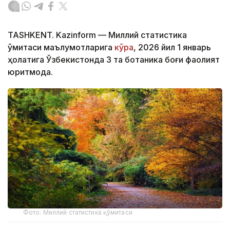
TASHKENT. Kazinform — Миллий статистика
қўмитаси маълумотларига
кўра
, 2026 йил 1 январь
ҳолатига Ўзбекистонда 3 та ботаника боғи фаолият
юритмоқда.
Фото: Миллий статистика қўмитаси