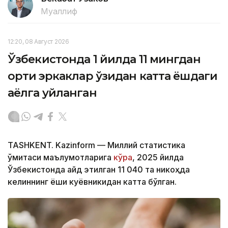
Муаллиф
12:20, 08 Август 2026
Ўзбекистонда 1 йилда 11 мингдан
ортиқ эркаклар ўзидан катта ёшдаги
аёлга уйланган
TASHKENT. Kazinform — Миллий статистика
қўмитаси маълумотларига
кўра
, 2025 йилда
Ўзбекистонда қайд этилган 11 040 та никоҳда
келиннинг ёши куёвникидан катта бўлган.