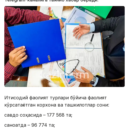
Иқтисодий фаолият турлари бўйича фаолият
кўрсатаётган корхона ва ташкилотлар сони:
савдо соҳасида – 177 568 та;
саноатда – 96 774 та;