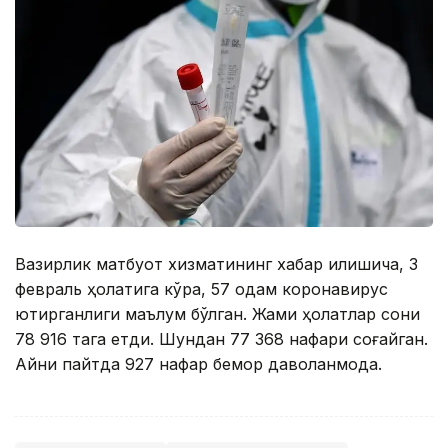
Вазирлик матбуот хизматининг хабар қилишича, 3
февраль ҳолатига кўра, 57 одам коронавирус
юқтирганлиги маълум бўлган. Жами ҳолатлар сони
78 916 тага етди. Шундан 77 368 нафари соғайган.
Айни пайтда 927 нафар бемор даволанмоқда.