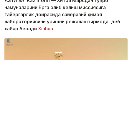
ASTANA. Kazinform — Хитой Марсдан тупроқ
намуналарини Ерга олиб келиш миссиясига
тайёргарлик доирасида сайёравий ҳимоя
лабораториясини қуришни режалаштирмоқда, деб
хабар беради
Xinhua
.
Фото: Xinhua
Иншоот Аньхой вилоятининг Хэфэй шаҳрида