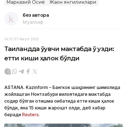
Марказий Осиё
Жаҳон янгиликлари
без автора
Муаллиф
14:37, 07 Август 2026
Таиландда ўқувчи мактабда ўқ узди:
етти киши ҳалок бўлди
ASTANA. Kazinform – Бангкок шаҳрининг шимолида
жойлашган Нонтхабури вилоятидаги мактабда
содир бўлган отишма оқибатида етти киши ҳалок
бўлди, яна 15 киши жароҳат олди, деб хабар
беради
Reuters
.