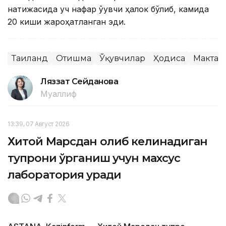
натижасида уч нафар ўқувчи ҳалок бўлиб, камида
20 киши жароҳатланган эди.
Таиланд
Отишма
Ўқувчилар
Ҳодиса
Мактаб
Ляззат Сейданова
Муаллиф
13:39, 07 Август 2026
Хитой Марсдан олиб келинадиган
тупроқни ўрганиш учун махсус
лаборатория қуради