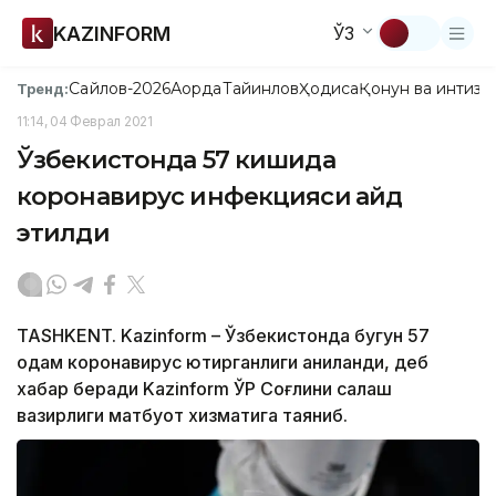
KAZINFORM
ЎЗ
Сайлов-2026
Ақорда
Тайинлов
Ҳодиса
Қонун ва интизо
Тренд:
11:14, 04 Феврал 2021
Ўзбекистонда 57 кишида
коронавирус инфекцияси қайд
этилди
TASHKENT. Kazinform – Ўзбекистонда бугун 57
одам коронавирус юқтирганлиги аниқланди, деб
хабар беради Kazinform ЎР Соғлиқни сақлаш
вазирлиги матбуот хизматига таяниб.