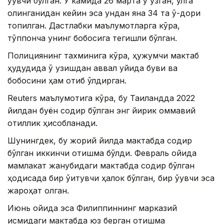
ўқувчи бўлган. У камида 26 марта ўқ узган, қўлга
олинганидан кейин эса ундан яна 34 та ўқ-дори
топилган. Дастлабки маълумотларга кўра,
тўппонча унинг бобосига тегишли бўлган.
Полициянинг тахминига кўра, ҳужумчи мактаб
ҳудудида ўқ узишдан аввал уйида буви ва
бобосини ҳам отиб ўлдирган.
Reuters маълумотига кўра, бу Таиландда 2022
йилдан буён содир бўлган энг йирик оммавий
қотиллик ҳисобланади.
Шунингдек, бу жорий йилда мактабда содир
бўлган иккинчи отишма бўлди. Февраль ойида
мамлакат жанубидаги мактабда содир бўлган
ҳодисада бир ўқитувчи ҳалок бўлган, бир ўқувчи эса
жароҳат олган.
Июнь ойида эса Филиппиннинг марказий
қисмидаги мактабда юз берган отишма