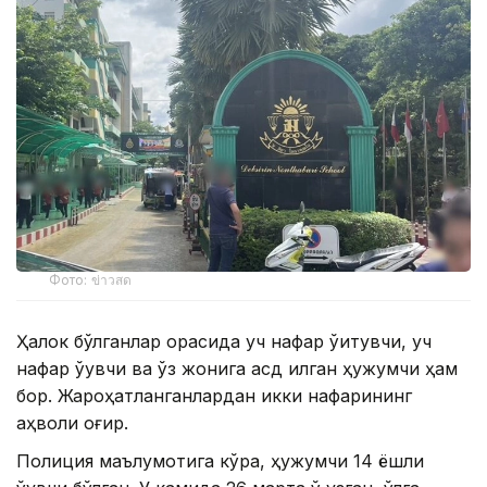
Фото: ข่าวสด
Ҳалок бўлганлар орасида уч нафар ўқитувчи, уч
нафар ўқувчи ва ўз жонига қасд қилган ҳужумчи ҳам
бор. Жароҳатланганлардан икки нафарининг
аҳволи оғир.
Полиция маълумотига кўра, ҳужумчи 14 ёшли