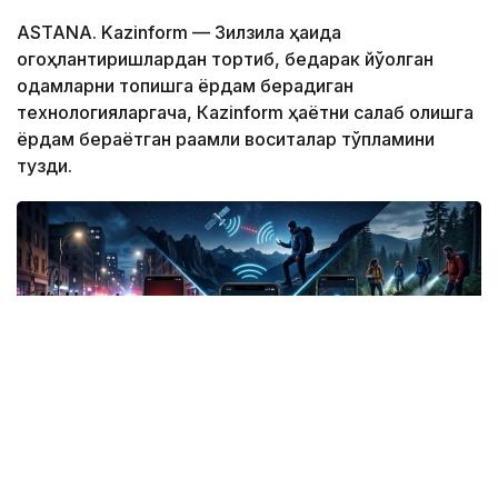
ASTANA. Kazinform — Зилзила ҳақида
огоҳлантиришлардан тортиб, бедарак йўқолган
одамларни топишга ёрдам берадиган
технологияларгача, Кazinform ҳаётни сақлаб қолишга
ёрдам бераётган рақамли воситалар тўпламини
тузди.
Фото: СИ