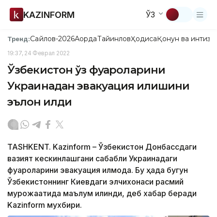
KAZINFORM
ЎЗ
Сайлов-2026
Ақорда
Тайинлов
Ҳодиса
Қонун ва интизо
Тренд:
19:37, 24 Феврал 2022
Ўзбекистон ўз фуқароларини
Украинадан эвакуация қилишини
эълон қилди
TASHKENT. Kazinform – Ўзбекистон Донбассдаги
вазият кескинлашгани сабабли Украинадаги
фуқароларини эвакуация қилмоқда. Бу ҳақда бугун
Ўзбекистоннинг Киевдаги элчихонаси расмий
мурожаатида маълум қилинди, деб хабар беради
Kazinform мухбири.