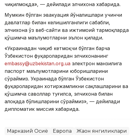
чиқилмоқда», — дейилади элчихона хабарида.
Мумкин бўлган эвакуация йўналишлари учинчи
давлатлар билан келишилганлиги сабабли,
элчихона ўз веб-сайти ва ижтимоий тармоқларда
қўшимча маълумотларни эълон қилади.
«Украинадан чиқиб кетмоқчи бўлган барча
Ўзбекистон фуқароларидан элчихонанинг
embassy@uzbekistan.org.ua
электрон манзилига
паспорт маълумотларини юборишларини
сўраймиз. Украинада бўлган Ўзбекистон
фуқароларидан хотиржамликни сақлашларини ва
қўшимча саволлар туғилса, элчихона билан
алоқада бўлишларини сўраймиз», — дейилади
дипломатик миссия хабарида.
Марказий Осиё
Европа
Жаҳон янгиликлари