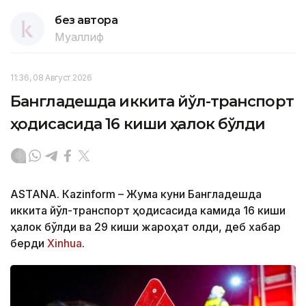
без автора
Муаллиф
11:36, 08 Август 2026
Бангладешда иккита йўл-транспорт
ҳодисасида 16 киши ҳалок бўлди
ASTANА. Кazinform – Жума куни Бангладешда
иккита йўл-транспорт ҳодисасида камида 16 киши
ҳалок бўлди ва 29 киши жароҳат олди, деб хабар
берди
Xinhua
.