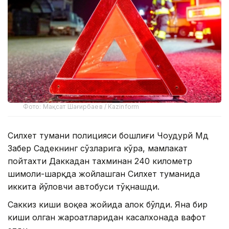
Фото: Мақсат Шағирбаев / Kazinform
Силхет тумани полицияси бошлиғи Чоудҳурй Мд
Забер Садекнинг сўзларига кўра, мамлакат
пойтахти Даккадан тахминан 240 километр
шимоли-шарқда жойлашган Силхет туманида
иккита йўловчи автобуси тўқнашди.
Саккиз киши воқеа жойида ҳалок бўлди. Яна бир
киши олган жароҳатларидан касалхонада вафот