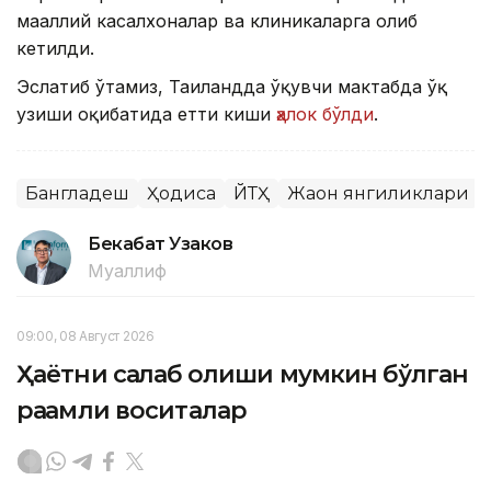
маҳаллий касалхоналар ва клиникаларга олиб
кетилди.
Эслатиб ўтамиз, Таиландда ўқувчи мактабда ўқ
узиши оқибатида етти киши
ҳалок бўлди
.
Бангладеш
Ҳодиса
ЙТҲ
Жаҳон янгиликлари
Бекабат Узаков
Муаллиф
09:00, 08 Август 2026
Ҳаётни сақлаб қолиши мумкин бўлган
рақамли воситалар