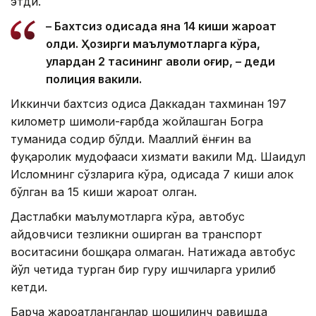
этди.
– Бахтсиз ҳодисада яна 14 киши жароҳат
олди. Ҳозирги маълумотларга кўра,
улардан 2 тасининг аҳволи оғир, – деди
полиция вакили.
Иккинчи бахтсиз ҳодиса Даккадан тахминан 197
километр шимоли-ғарбда жойлашган Богра
туманида содир бўлди. Маҳаллий ёнғин ва
фуқаролик мудофааси хизмати вакили Мд. Шаҳидул
Исломнинг сўзларига кўра, ҳодисада 7 киши ҳалок
бўлган ва 15 киши жароҳат олган.
Дастлабки маълумотларга кўра, автобус
ҳайдовчиси тезликни оширган ва транспорт
воситасини бошқара олмаган. Натижада автобус
йўл четида турган бир гуруҳ ишчиларга урилиб
кетди.
Барча жароҳатланганлар шошилинч равишда