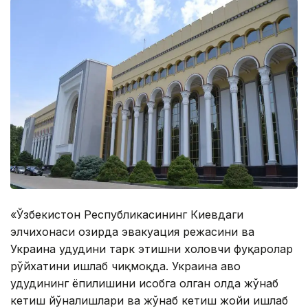
«Ўзбекистон Республикасининг Киевдаги
элчихонаси ҳозирда эвакуация режасини ва
Украина ҳудудини тарк этишни хоҳловчи фуқаролар
рўйхатини ишлаб чиқмоқда. Украина ҳаво
ҳудудининг ёпилишини ҳисобга олган ҳолда жўнаб
кетиш йўналишлари ва жўнаб кетиш жойи ишлаб