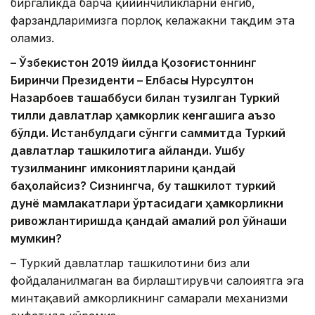
биргаликда барча қийинчиликларни енгиб,
фарзандларимизга порлоқ келажакни тақдим эта
оламиз.
– Ўзбекистон 2019 йилда Қозоғистоннинг
Биринчи Президенти – Елбасы Нурсултон
Назарбоев ташаббуси билан тузилган Туркий
тилли давлатлар ҳамкорлик кенгашига аъзо
бўлди. Истанбулдаги сўнгги саммитда Туркий
давлатлар ташкилотига айланди. Ушбу
тузилманинг имкониятларини қандай
баҳолайсиз? Сизнингча, бу ташкилот туркий
дунё мамлакатлари ўртасидаги ҳамкорликни
ривожлантиришда қандай амалий рол ўйнаши
мумкин?
– Туркий давлатлар ташкилотини биз ҳали
фойдаланилмаган ва бирлаштирувчи салоҳиятга эга
минтақавий ҳамкорликнинг самарали механизми