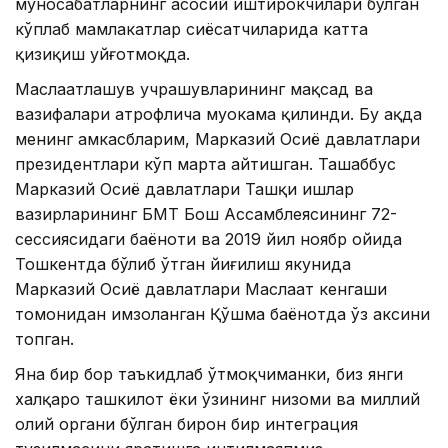
муносабатларнинг асосий иштирокчилари бўлган
кўплаб мамлакатлар сиёсатчиларида катта
қизиқиш уйғотмоқда.
Маслаҳатлашув учрашувларининг мақсад ва
вазифалари атрофлича муҳокама қилинди. Бу ҳақда
менинг ҳамкасбларим, Марказий Осиё давлатлари
президентлари кўп марта айтишган. Ташаббус
Марказий Осиё давлатлари Ташқи ишлар
вазирларининг БМТ Бош Ассамблеясининг 72-
сессиясидаги баёноти ва 2019 йил ноябр ойида
Тошкентда бўлиб ўтган йиғилиш якунида
Марказий Осиё давлатлари Маслаҳат кенгаши
томонидан имзоланган Қўшма баёнотда ўз аксини
топган.
Яна бир бор таъкидлаб ўтмоқчиманки, биз янги
халқаро ташкилот ёки ўзининг низоми ва миллий
олий органи бўлган бирон бир интеграция