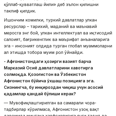
қўллаб-қувватлаш йили» деб эълон қилишни
таклиф қилдик.
Ишончим комилки, туркий давлатлар улкан
ресурслар – тарихий, маданий ва маънавий
меросга энг бой, улкан интеллектуал ва иқтисодий
салоҳият, бағрикенглик ва маърифат анъаналарига
эга – инсоният олдида турган глобал муаммоларни
ҳал этишда тобора муҳим рол ўйнайди.
- Афғонистондаги ҳозирги вазият барча
Марказий Осиё давлатларини хавотирга
солмоқда. Қозоғистон ва Ўзбекистон
Афғонистон бўйича ўхшаш позицияга эга.
Сизнингча, бу инқироздан чиқиш учун асосий
қадамлар қандай бўлиши керак?
— Мувофиқлаштирилган ва самарали чора-
тадбирлар кўрилмаса, Афғонистон узоқ вақт
давомида минтақа хавфсизлигига янги таҳдид ва