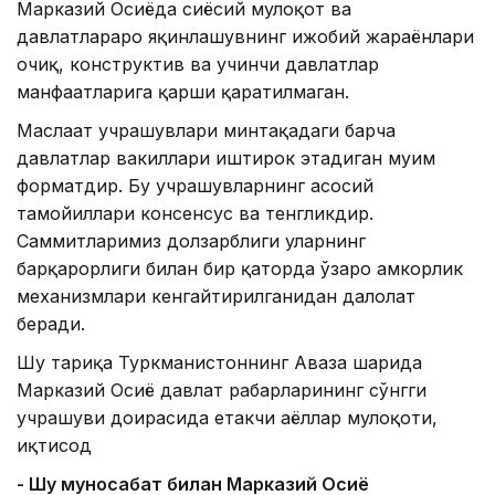
Марказий Осиёда сиёсий мулоқот ва
давлатлараро яқинлашувнинг ижобий жараёнлари
очиқ, конструктив ва учинчи давлатлар
манфаатларига қарши қаратилмаган.
Маслаҳат учрашувлари минтақадаги барча
давлатлар вакиллари иштирок этадиган муҳим
форматдир. Бу учрашувларнинг асосий
тамойиллари консенсус ва тенгликдир.
Саммитларимиз долзарблиги уларнинг
барқарорлиги билан бир қаторда ўзаро ҳамкорлик
механизмлари кенгайтирилганидан далолат
беради.
Шу тариқа Туркманистоннинг Аваза шаҳрида
Марказий Осиё давлат раҳбарларининг сўнгги
учрашуви доирасида етакчи аёллар мулоқоти,
иқтисод
- Шу муносабат билан Марказий Осиё