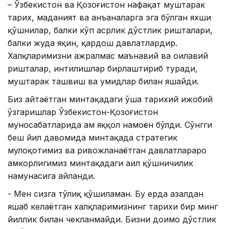
– Ўзбекистон ва Қозоғистон нафақат муштарак
тарих, маданият ва анъаналарга эга бўлган яхши
қўшнилар, балки кўп асрлик дўстлик ришталари,
балки жуда яқин, қардош давлатлардир.
Халқларимизни ажралмас маънавий ва оилавий
ришталар, интилишлар бирлаштириб туради,
муштарак ташвиш ва умидлар билан яшайди.
Биз айтаётган минтақадаги ўша тарихий ижобий
ўзгаришлар Ўзбекистон-Қозоғистон
муносабатларида ҳам яққол намоён бўлди. Сўнгги
беш йил давомида минтақада стратегик
мулоқотимиз ва ривожланаётган давлатлараро
ҳамкорлигимиз минтақадаги аҳил қўшничилик
намунасига айланди.
- Мен сизга тўлиқ қўшиламан. Бу ерда азалдан
яшаб келаётган халқларимизнинг тарихи бир минг
йиллик билан чекланмайди. Бизни доимо дўстлик