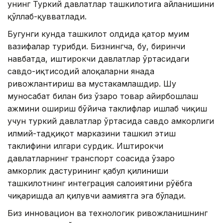
унинг Туркий давлатлар ташкилотига айланишини
қўллаб-қувватлади.
Бугунги кунда ташкилот олдида қатор муҳим
вазифалар турибди. Бизнингча, бу, биринчи
навбатда, иштирокчи давлатлар ўртасидаги
савдо-иқтисодий алоқаларни янада
ривожлантириш ва мустаҳкамлашдир. Шу
муносабат билан биз ўзаро товар айирбошлаш
ҳажмини ошириш бўйича таклифлар ишлаб чиқиш
учун туркий давлатлар ўртасида савдо ҳамкорлиги
илмий-тадқиқот марказини ташкил этиш
таклифини илгари сурдик. Иштирокчи
давлатларнинг транспорт соҳасида ўзаро
ҳамкорлик дастурининг қабул қилиниши
ташкилотнинг интеграция салоҳиятини рўёбга
чиқаришда ҳал қилувчи аҳамиятга эга бўлади.
Биз инновацион ва технологик ривожланишнинг