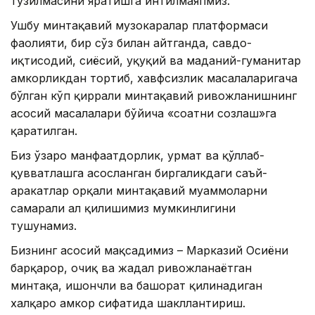
тузилмасини яратишга интилмаяпмиз.
Ушбу минтақавий музокаралар платформаси
фаолияти, бир сўз билан айтганда, савдо-
иқтисодий, сиёсий, ҳуқуқий ва маданий-гуманитар
ҳамкорликдан тортиб, хавфсизлик масалаларигача
бўлган кўп қиррали минтақавий ривожланишнинг
асосий масалалари бўйича «соатни созлаш»га
қаратилган.
Биз ўзаро манфаатдорлик, ҳурмат ва қўллаб-
қувватлашга асосланган биргаликдаги саъй-
ҳаракатлар орқали минтақавий муаммоларни
самарали ҳал қилишимиз мумкинлигини
тушунамиз.
Бизнинг асосий мақсадимиз – Марказий Осиёни
барқарор, очиқ ва жадал ривожланаётган
минтақа, ишончли ва башорат қилинадиган
халқаро ҳамкор сифатида шакллантириш.