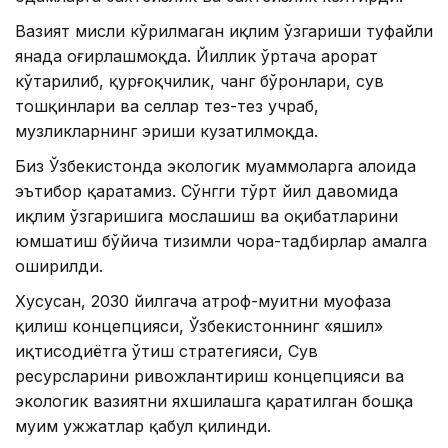
Вазият мисли кўрилмаган иқлим ўзгариши туфайли
янада оғирлашмоқда. Йиллик ўртача ҳарорат
кўтарилиб, қурғоқчилик, чанг бўронлари, сув
тошқинлари ва селлар тез-тез учраб,
музликларнинг эриши кузатилмоқда.
Биз Ўзбекистонда экологик муаммоларга алоҳида
эътибор қаратамиз. Сўнгги тўрт йил давомида
иқлим ўзгаришига мослашиш ва оқибатларини
юмшатиш бўйича тизимли чора-тадбирлар амалга
оширилди.
Хусусан, 2030 йилгача атроф-муҳитни муҳофаза
қилиш концепцияси, Ўзбекистоннинг «яшил»
иқтисодиётга ўтиш стратегияси, Сув
ресурсларини ривожлантириш концепцияси ва
экологик вазиятни яхшилашга қаратилган бошқа
муҳим ҳужжатлар қабул қилинди.