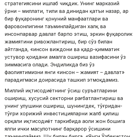
стратегиясини ишлаб чиқдик. Унинг марказий
ўрни – миллати, тили ва динидан қатъи назар, ҳар
бир фуқаронинг қонуний манфаатлари ва
фаровонлигини таъминлайдиган халқ ва
инсонпарвар давлат барпо этиш, эркин фуқаролик
жамиятини ривожлантириш, бир сўз билан
айтганда, «инсон виждони ва қадр-қиммати«
устувор қоидани амалга ошириш вазифасини ўз
зиммасига олади. Эндиликда биз ўз
фаолиятимизни янги «инсон – жамият – давлат»
парадигмаси доирасида ташкил этмоқдамиз.
Миллий иқтисодиётнинг ўсиш суръатларини
ошириш, хусусий секторни рағбатлантириш ва
унинг улушини ошириш, шунингдек, тўғридан-
тўғри хорижий инвестицияларни жалб қилиш
орқали иқтисодиёт таркибида аҳоли жон бошига
ялпи ички маҳсулотнинг барқарор ўсишини
таъминлаймиз. Шу билан бирга, «Янги Ўзбекистон