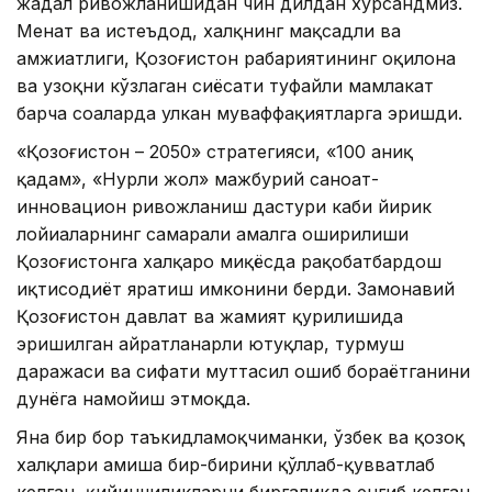
жадал ривожланишидан чин дилдан хурсандмиз.
Меҳнат ва истеъдод, халқнинг мақсадли ва
ҳамжиҳатлиги, Қозоғистон раҳбариятининг оқилона
ва узоқни кўзлаган сиёсати туфайли мамлакат
барча соҳаларда улкан муваффақиятларга эришди.
«Қозоғистон – 2050» стратегияси, «100 аниқ
қадам», «Нурли жол» мажбурий саноат-
инновацион ривожланиш дастури каби йирик
лойиҳаларнинг самарали амалга оширилиши
Қозоғистонга халқаро миқёсда рақобатбардош
иқтисодиёт яратиш имконини берди. Замонавий
Қозоғистон давлат ва жамият қурилишида
эришилган ҳайратланарли ютуқлар, турмуш
даражаси ва сифати муттасил ошиб бораётганини
дунёга намойиш этмоқда.
Яна бир бор таъкидламоқчиманки, ўзбек ва қозоқ
халқлари ҳамиша бир-бирини қўллаб-қувватлаб
келган, қийинчиликларни биргаликда енгиб келган