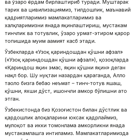
ва ўзаро ёрдам бирлаштириб туради. Муштарак
тарих ва цивилизациямиз, тилдошлик, маънавий
қадриятларимиз мамлакатларимиз ва
халқларимизни янада яқинлаштириш, мустаҳкам
тинчлик ва тотувлик, ўзаро ҳурмат-эҳтиром қарор
топишида муҳим аҳамият касб этади.
Ўзбекларда «Узоқ қариндошдан қўшни афзал»
(«Узоқ қариндошдан қўшни афзал»), қозоқларда
«Қариндош яқин эмас, яқин қўшни яқин» деган
нақл бор. Шу нуқтаи назардан қараганда, Аллоҳ
таоло бизга бебаҳо неъмат – тинч-тотув яшаш,
қўшни, яхши дўст, ишончли ҳамкор бўлишни ато
этган.
Ўзбекистонда биз Қозоғистон билан дўстлик ва
қардошлик алоқаларини юксак қадрлаймиз,
мулоқот ва икки томонлама ҳамкорликни янада
мустаҳкамлашга интиламиз. Мамлакатларимизда