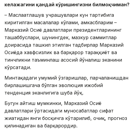
келажагини қандай кўришингизни билмоқчиман?
– Маслаҳатлашув учрашувлари кун тартибига
киритилган масалалар кўлами, ҳамкасбларим –
Марказий Осиё давлатлари президентларининг
ташаббуслари, шунингдек, мазкур саммитлар
доирасида ташкил этилган тадбирлар Марказий
Осиёда хавфсизлик ва барқарор тараққиёт ва
тинчликни таъминлаш асосий йўналиш эканини
кўрсатади.
Минтақадаги умумий ўзгаришлар, парчаланишдан
бирлашишгача бўлган эволюция ижобий
тенденция эканлигига шубҳа йўқ.
Бугун айтиш мумкинки, Марказий Осиё
давлатлари ўртасидаги муносабатлар сифат
жиҳатидан янги босқичга кўтарилиб, очиқ, прогноз
қилинадиган ва барқарордир.