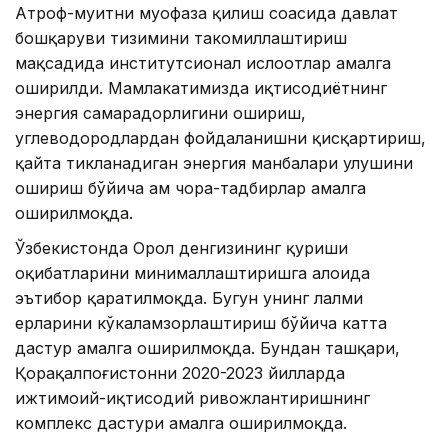
Атроф-муҳитни муҳофаза қилиш соҳасида давлат
бошқаруви тизимини такомиллаштириш
мақсадида институтсионал ислоҳотлар амалга
оширилди. Мамлакатимизда иқтисодиётнинг
энергия самарадорлигини ошириш,
углеводородлардан фойдаланишни қисқартириш,
қайта тикланадиган энергия манбалари улушини
ошириш бўйича ҳам чора-тадбирлар амалга
оширилмоқда.
Ўзбекистонда Орол денгизининг қуриши
оқибатларини минималлаштиришга алоҳида
эътибор қаратилмоқда. Бугун унинг лалми
ерларини кўкаламзорлаштириш бўйича катта
дастур амалга оширилмоқда. Бундан ташқари,
Қорақалпоғистонни 2020-2023 йилларда
ижтимоий-иқтисодий ривожлантиришнинг
комплекс дастури амалга оширилмоқда.