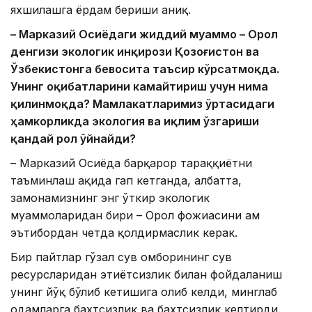
яхшилашга ёрдам бериши аниқ.
– Марказий Осиёдаги жиддий муаммо – Орол
денгизи экологик инқирози Қозоғистон ва
Ўзбекистонга бевосита таъсир кўрсатмоқда.
Унинг оқибатларини камайтириш учун нима
қилинмоқда? Мамлакатларимиз ўртасидаги
ҳамкорликда экология ва иқлим ўзгариши
қандай рол ўйнайди?
– Марказий Осиёда барқарор тараққиётни
таъминлаш ҳақида гап кетганда, албатта,
замонамизнинг энг ўткир экологик
муаммоларидан бири – Орол фожиасини ҳам
эътибордан четда қолдирмаслик керак.
Бир пайтлар гўзал сув омборининг сув
ресурсларидан эҳтиётсизлик билан фойдаланиш
унинг йўқ бўлиб кетишига олиб келди, минглаб
одамларга бахтсизлик ва бахтсизлик келтирди.