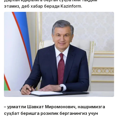
этамиз, деб хабар беради Kazinform.
– Ҳурматли Шавкат Миромонович, нашримизга
суҳбат беришга розилик берганингиз учун