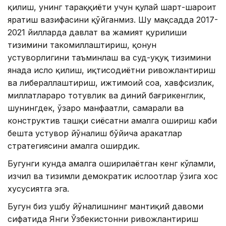
қилиш, унинг тараққиёти учун қулай шарт-шароит
яратиш вазифасини қўйганмиз. Шу мақсадда 2017-
2021 йилларда давлат ва жамият қурилиши
тизимини такомиллаштириш, қонун
устуворлигини таъминлаш ва суд-ҳуқуқ тизимини
янада ислоҳ қилиш, иқтисодиётни ривожлантириш
ва либераллаштириш, ижтимоий соҳа, хавфсизлик,
миллатлараро тотувлик ва диний бағрикенглик,
шунингдек, ўзаро манфаатли, самарали ва
конструктив ташқи сиёсатни амалга ошириш каби
бешта устувор йўналиш бўйича ҳаракатлар
стратегиясини амалга оширдик.
Бугунги кунда амалга оширилаётган кенг кўламли,
изчил ва тизимли демократик ислоҳотлар ўзига хос
хусусиятга эга.
Бугун биз ушбу йўналишнинг мантиқий давоми
сифатида Янги Ўзбекистонни ривожлантириш