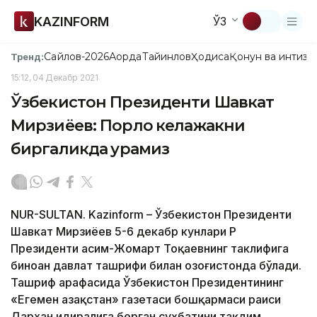
KAZINFORM
ЎЗ
Сайлов-2026
Ақорда
Тайинлов
Ҳодиса
Қонун ва интизо
Тренд:
15:12, 04 Декабр 2021
Ўзбекистон Президенти Шавкат
Мирзиёев: Порлоқ келажакни
биргаликда қурамиз
NUR-SULTAN. Kazinform – Ўзбекистон Президенти
Шавкат Мирзиёев 5-6 декабр кунлари ҚР
Президенти Қасим-Жомарт Тоқаевнинг таклифига
биноан давлат ташрифи билан Қозоғистонда бўлади.
Ташриф арафасида Ўзбекистон Президентининг
«Егемен Қазақстан» газетаси бошқармаси раиси
Дархан Қидиралига берган суҳбатини тақдим