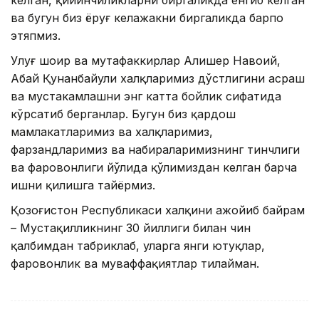
ва бугун биз ёруғ келажакни биргаликда барпо
этяпмиз.
Улуғ шоир ва мутафаккирлар Алишер Навоий,
Абай Қунанбайули халқларимиз дўстлигини асраш
ва мустаҳкамлашни энг катта бойлик сифатида
кўрсатиб берганлар. Бугун биз қардош
мамлакатларимиз ва халқларимиз,
фарзандларимиз ва набираларимизнинг тинчлиги
ва фаровонлиги йўлида қўлимиздан келган барча
ишни қилишга тайёрмиз.
Қозоғистон Республикаси халқини ажойиб байрам
– Мустақилликнинг 30 йиллиги билан чин
қалбимдан табриклаб, уларга янги ютуқлар,
фаровонлик ва муваффақиятлар тилайман.