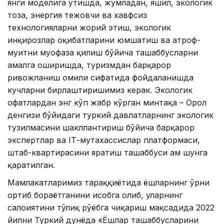
янги моделига ўтишда, жумладан, яшил, экологик
тоза, энергия тежовчи ва хавфсиз
технологияларни жорий этиш, экологик
инқирозлар оқибатларини юмшатиш ва атроф-
муҳитни муҳофаза қилиш бўйича ташаббусларни
амалга оширишда, туризмдан барқарор
ривожланиш омили сифатида фойдаланишда
кучларни бирлаштиришимиз керак. Экологик
офатлардан энг кўп жабр кўрган минтақа – Орол
денгизи бўйидаги туркий давлатларнинг экологик
тузилмасини шакллантириш бўйича барқарор
экспертлар ва IТ-мутахассислар платформаси,
штаб-квартирасини яратиш ташаббуси ҳам шунга
қаратилган.
Мамлакатларимиз тараққиётида ёшларнинг ўрни
ортиб бораётганини ҳисобга олиб, уларнинг
салоҳиятини тўлиқ рўёбга чиқариш мақсадида 2022
йилни Туркий дунёда «Ёшлар ташаббусларини