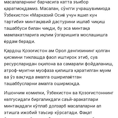
масалаларнинг барчасига катта эъибор
қаратмоқдамиз. Масалан, сўнгги учрашувимизда
Ўзбекистон «Марказий Осиё учун яшил кун
тартиби» минтақавий дастурини ишлаб чиқиш
ташаббуси билан чиқди, бу эса минтақа
мамлакатларига иқлим ўзгаришига мослашишга
ёрдам беради.
Қардош Қозоғистон ҳам Орол денгизининг қолган
қисмини тиклашда фаол иштирок этиб, сув
ресурсларидан оқилона ва самарали фойдаланиш,
атроф-муҳитни муҳофаза қилишга қаратилган муҳим
ва ўз вақтида амалга оширилаётган
ташаббусларни амалга оширмоқда.
Ишончим комилки, Ўзбекистон ва Қозоғистоннинг
келгусидаги биргаликдаги саъй-ҳаракатлари
минтақадаги кўплаб долзарб масалаларни ҳал
этишга ижобий таъсир кўрсатади. Фақат