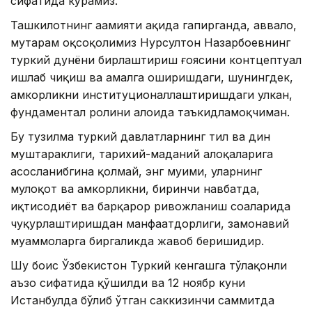
сифатида кўрамиз.
Ташкилотнинг аҳамияти ҳақида гапирганда, аввало,
муҳтарам оқсоқолимиз Нурсултон Назарбоевнинг
туркий дунёни бирлаштириш ғоясини контцептуал
ишлаб чиқиш ва амалга оширишдаги, шунингдек,
ҳамкорликни институционаллаштиришдаги улкан,
фундаментал ролини алоҳида таъкидламоқчиман.
Бу тузилма туркий давлатларнинг тил ва дин
муштараклиги, тарихий-маданий алоқаларига
асосланибгина қолмай, энг муҳими, уларнинг
мулоқот ва ҳамкорликни, биринчи навбатда,
иқтисодиёт ва барқарор ривожланиш соҳаларида
чуқурлаштиришдан манфаатдорлиги, замонавий
муаммоларга биргаликда жавоб беришидир.
Шу боис Ўзбекистон Туркий кенгашга тўлақонли
аъзо сифатида қўшилди ва 12 ноябр куни
Истанбулда бўлиб ўтган саккизинчи саммитда