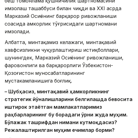
беш томонлама қўшничилик шартномасини
имзолаш ташаббуси билан чиқди ва ХХI асрда
Марказий Осиёнинг барқарор ривожланиши
соҳасида ҳамкорлик тўғрисидаги шартномани
имзолади.
Албатта, минтақамиз келажаги, минтақавий
хавфсизликни чуқурлаштириш истиқболлари,
шунингдек, Марказий Осиёнинг ривожланиши,
фаровонлиги ва барқарорлиги Ўзбекистон-
Қозоғистон муносабатларининг
мустаҳкамланишига боғлиқ.
– Шубҳасиз, минтақавий ҳамкорликнинг
стратегик йўналишларини белгилашда бевосита
иштирок этаётган мамлакатларимиз
раҳбарларининг бу борадаги ўрни жуда муҳим.
Бўлажак ташрифдан нимани кутмоқдасиз?
Режалаштирилган муҳим ечимлар борми?