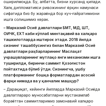
оширилмоқда. Бу, албатта, бизни хурсанд қилади.
Халқ дипломатияси ривожининг ёрқин намунаси
сифатида биз бу жараёнда бор куч-ғайратимизни
ишга солишимиз керак.
– Марказий Осиё давлатлари БМТ, МДҲ, ШҲТ,
ОҲИЧК, ЕХҲТ каби кўплаб минтақавий ва халқаро
ташкилотларда иштирок этади. 2018 йилда
сизнинг ташаббусингиз билан Марказий Осиё
давлатлари раҳбарларининг Маслаҳат
учрашувларининг мутлақо янги механизми ишга
туширилди, биринчи саммит Қозоғистон
пойтахтида бўлиб ўтди. Сизнингча, ушбу
платформанинг бошқа форматлардан асосий
фарқи нимада ва у қанчалик машҳур?
– Дарҳақиқат, кейинги йилларда Марказий Осиёда
давлатлараро муносабатларни мустаҳкамлаб
бораётган саммитларимиз замонавий халқаро