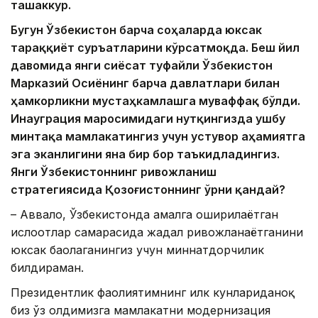
ташаккур.
Бугун Ўзбекистон барча соҳаларда юксак
тараққиёт суръатларини кўрсатмоқда. Беш йил
давомида янги сиёсат туфайли Ўзбекистон
Марказий Осиёнинг барча давлатлари билан
ҳамкорликни мустаҳкамлашга муваффақ бўлди.
Инауграция маросимидаги нутқингизда ушбу
минтақа мамлакатингиз учун устувор аҳамиятга
эга эканлигини яна бир бор таъкидладингиз.
Янги Ўзбекистоннинг ривожланиш
стратегиясида Қозоғистоннинг ўрни қандай?
– Аввало, Ўзбекистонда амалга оширилаётган
ислоҳотлар самарасида жадал ривожланаётганини
юксак баҳолаганингиз учун миннатдорчилик
билдираман.
Президентлик фаолиятимнинг илк кунлариданоқ
биз ўз олдимизга мамлакатни модернизация