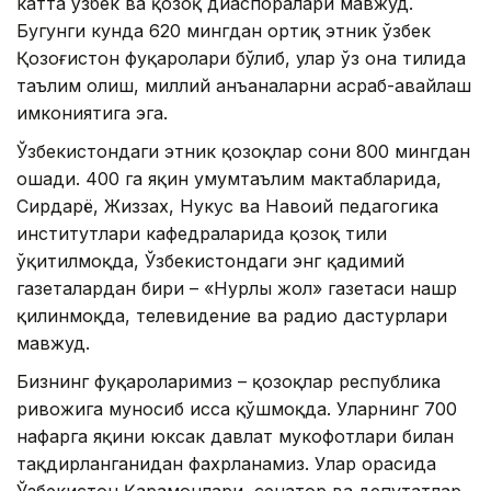
катта ўзбек ва қозоқ диаспоралари мавжуд.
Бугунги кунда 620 мингдан ортиқ этник ўзбек
Қозоғистон фуқаролари бўлиб, улар ўз она тилида
таълим олиш, миллий анъаналарни асраб-авайлаш
имкониятига эга.
Ўзбекистондаги этник қозоқлар сони 800 мингдан
ошади. 400 га яқин умумтаълим мактабларида,
Сирдарё, Жиззах, Нукус ва Навоий педагогика
институтлари кафедраларида қозоқ тили
ўқитилмоқда, Ўзбекистондаги энг қадимий
газеталардан бири – «Нурлы жол» газетаси нашр
қилинмоқда, телевидение ва радио дастурлари
мавжуд.
Бизнинг фуқароларимиз – қозоқлар республика
ривожига муносиб ҳисса қўшмоқда. Уларнинг 700
нафарга яқини юксак давлат мукофотлари билан
тақдирланганидан фахрланамиз. Улар орасида
Ўзбекистон Қаҳрамонлари, сенатор ва депутатлар,