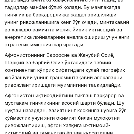
таҳдидлар манбаи бўлиб қолади. Бу мамлакатда
тинчлик ва барқарорликка жадал эришилиши
унинг ривожланишига кенг йўл очади, минтақавий
ва халқаро аҳамиятга молик йирик иқтисодий ва
энергетика лойиҳаларини амалга ошириш учун янги
стратегик имкониятлар яратади.
Афғонистоннинг Евроосиё ва Жанубий Осиё,
Шарқий ва Ғарбий Осиё ўртасидаги табиий
континентал кўприк сифатидаги қулай географик
жойлашуви унинг трансминтақавий алоқаларни
ривожлантиришдаги муҳимлигини таъкидлайди.
Афғонистон иқтисодиётини тиклаш барқарор ва
мустаҳкам тинчликнинг асосий шарти бўлади. Шу
нуқтаи назардан, вазиятнинг кескинлашувига йўл
қўймаслик учун янги ҳокимият билан мулоқотни
ривожлантириш, афғон халқига ижтимоий-
иқтисодий ва гуманитар ёрдам кўрсатишни