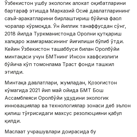
Ўзбекистон ушбу экологик ҳалокат оқибатларини
бартараф этишда Марказий Осиё давлатларининг
саъй-ҳаракатларини бирлаштириш бўйича фаол
чоралар кўрмоқда. Ўн йиллик танаффусдан сўнг,
2018 йилда Туркманистонда Оролни қутқариш
халқаро жамғармасининг йиғилиши бўлиб ўтди.
Кейин Ўзбекистон ташаббуси билан Оролбўйи
минтақаси учун БМТнинг Инсон хавфсизлиги
бўйича кўп томонлама Траст фонди ташкил
этилди.
Минтақа давлатлари, жумладан, Қозоғистон
кўмагида 2021 йил май ойида БМТ Бош
Ассамблеяси Оролбўйи ҳудудини экологик
инновациялар ва технологиялар зонаси деб эълон
қилиш тўғрисидаги махсус резолюцияни қабул
қилди.
Маслаҳат учрашувлари доирасида бу