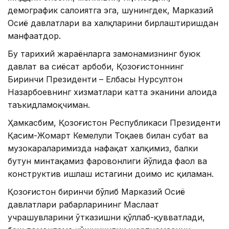
демографик салоҳиятга эга, шунингдек, Марказий
Осиё давлатлари ва халқларини бирлаштиришдан
манфаатдор.
Бу тарихий жараёнларга замонамизнинг буюк
давлат ва сиёсат арбоби, Қозоғистоннинг
Биринчи Президенти – Елбасы Нурсултон
Назарбоевнинг хизматлари катта эканини алоҳида
таъкидламоқчиман.
Ҳамкасбим, Қозоғистон Республикаси Президенти
Қасим-Жомарт Кемелули Тоқаев билан суҳбат ва
музокараларимизда нафақат халқимиз, балки
бутун минтақамиз фаровонлиги йўлида фаол ва
конструктив ишлаш истагини доимо ҳис қиламан.
Қозоғистон биринчи бўлиб Марказий Осиё
давлатлари раҳбарларининг Маслаҳат
учрашувларини ўтказишни қўллаб-қувватлади,