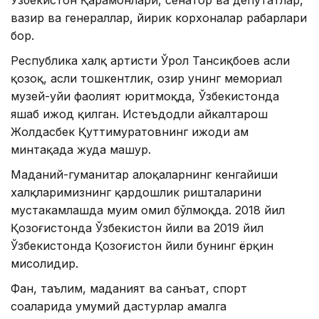
вазир ва генераллар, йирик корхоналар раҳбарлари
бор.
Республика халқ артисти Ўрол Тансиқбоев асли
қозоқ, асли тошкентлик, ҳозир унинг мемориал
музей-уйи фаолият юритмоқда, Ўзбекистонда
яшаб ижод қилган. Истеъдодли ҳайкалтарош
Жолдасбек Қуттимуратовнинг ижоди ҳам
минтақада жуда машҳур.
Маданий-гуманитар алоқаларнинг кенгайиши
халқларимизнинг қардошлик ришталарини
мустаҳкамлашда муҳим омил бўлмоқда. 2018 йил
Қозоғистонда Ўзбекистон йили ва 2019 йил
Ўзбекистонда Қозоғистон йили бунинг ёрқин
мисолидир.
Фан, таълим, маданият ва санъат, спорт
соҳаларида умумий дастурлар амалга