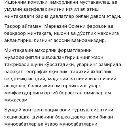
Ишончим комилки, ҳамкорликни мустаҳкамлаш ва
умумий вазифаларимизни изчил ҳал этиш
минтақадаги барча давлатлар билан давом этади.
Такрор айтаман, Марказий Осиёни фаровон ва
барқарор минтақага, ишонч ва дўстлик маконига
айлантириш бизнинг асосий вазифамиздир.
Минтақавий ҳамкорлик форматларини
муваффақиятли ривожлантиришнинг жаҳон
тажрибаси шуни кўрсатадики, уларнинг замирида
нафақат географик яқинлик, тарихий яхлитлик,
савдо-иқтисодий, маданий ва сивилизатсиявий
алоқалар, балки яқин ҳамкорликнинг ўзаро
манфаатдорлиги ортиб бораётган омиллар ҳам
мужассам.
Бундай контцентрация аҳоли турмуш сифатини
яхшилашга, дунёнинг бошқа давлатлари билан
муносабатлар ва ўзаро муносабатларни