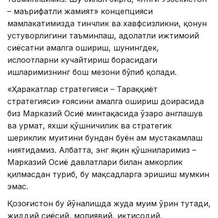
– маърифатли жамият» концепцияси
мамлакатимизда тинчлик ва хавфсизликни, қонун
устуворлигини таъминлаш, адолатли ижтимоий
сиёсатни амалга ошириш, шунингдек,
ислоҳотларни кучайтириш борасидаги
ишларимизнинг бош мезони бўлиб қолади.
«Ҳаракатлар стратегияси – Тараққиёт
стратегияси» ғоясини амалга ошириш доирасида
биз Марказий Осиё минтақасида ўзаро англашув
ва ҳурмат, яхши қўшничилик ва стратегик
шериклик муҳитини бундан буён ҳам мустаҳкамлаш
ниятидамиз. Албатта, энг яқин қўшниларимиз –
Марказий Осиё давлатлари билан ҳамкорлик
қилмасдан туриб, бу мақсадларга эришиш мумкин
эмас.
Қозоғистон бу йўналишда жуда муҳим ўрин тутади,
жиддий сиёсий, молиявий, иқтисодий,