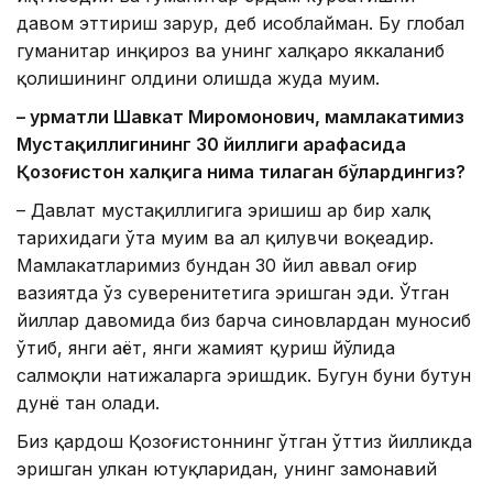
давом эттириш зарур, деб ҳисоблайман. Бу глобал
гуманитар инқироз ва унинг халқаро яккаланиб
қолишининг олдини олишда жуда муҳим.
– Ҳурматли Шавкат Миромонович, мамлакатимиз
Мустақиллигининг 30 йиллиги арафасида
Қозоғистон халқига нима тилаган бўлардингиз?
– Давлат мустақиллигига эришиш ҳар бир халқ
тарихидаги ўта муҳим ва ҳал қилувчи воқеадир.
Мамлакатларимиз бундан 30 йил аввал оғир
вазиятда ўз суверенитетига эришган эди. Ўтган
йиллар давомида биз барча синовлардан муносиб
ўтиб, янги ҳаёт, янги жамият қуриш йўлида
салмоқли натижаларга эришдик. Бугун буни бутун
дунё тан олади.
Биз қардош Қозоғистоннинг ўтган ўттиз йилликда
эришган улкан ютуқларидан, унинг замонавий