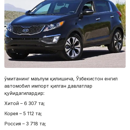
Қўмитанинг маълум қилишича, Ўзбекистон енгил
автомобил импорт қилган давлатлар
қуйидагилардир:
Хитой – 6 307 та;
Корея – 5 112 та;
Россия – 3 718 та;