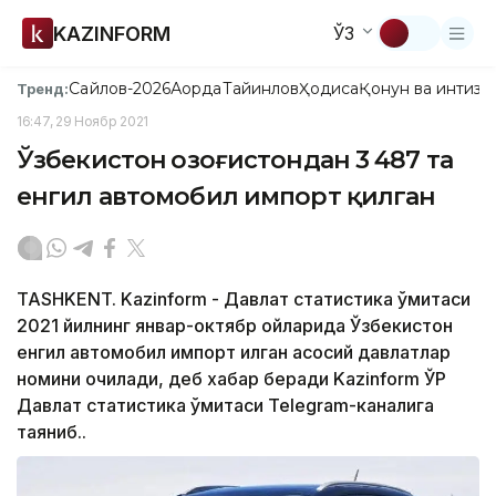
KAZINFORM
ЎЗ
Сайлов-2026
Ақорда
Тайинлов
Ҳодиса
Қонун ва интизо
Тренд:
16:47, 29 Ноябр 2021
Ўзбекистон Қозоғистондан 3 487 та
енгил автомобил импорт қилган
TASHKENT. Kazinform - Давлат статистика қўмитаси
2021 йилнинг январ-октябр ойларида Ўзбекистон
енгил автомобил импорт қилган асосий давлатлар
номини очиқлади, деб хабар беради Kazinform ЎР
Давлат статистика қўмитаси Telegram-каналига
таяниб..