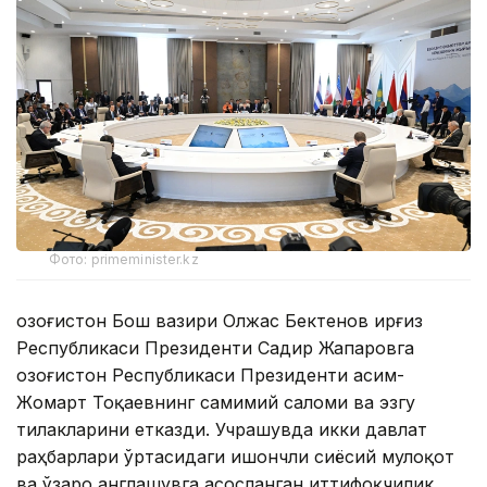
Фото: primeminister.kz
Қозоғистон Бош вазири Олжас Бектенов Қирғиз
Республикаси Президенти Садир Жапаровга
Қозоғистон Республикаси Президенти Қасим-
Жомарт Тоқаевнинг самимий саломи ва эзгу
тилакларини етказди. Учрашувда икки давлат
раҳбарлари ўртасидаги ишончли сиёсий мулоқот
ва ўзаро англашувга асосланган иттифоқчилик