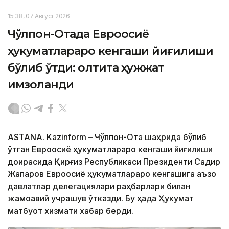
15:38, 07 Август 2026
Чўлпон-Отада Евроосиё
ҳукуматлараро кенгаши йиғилиши
бўлиб ўтди: олтита ҳужжат
имзоланди
ASTANA. Kazinform
–
Чўлпон-Ота шаҳрида бўлиб
ўтган Евроосиё ҳукуматлараро кенгаши йиғилиши
доирасида Қирғиз Республикаси Президенти Садир
Жапаров Евроосиё ҳукуматлараро кенгашига аъзо
давлатлар делегациялари раҳбарлари билан
жамоавий учрашув ўтказди. Бу ҳақда Ҳукумат
матбуот хизмати хабар берди.