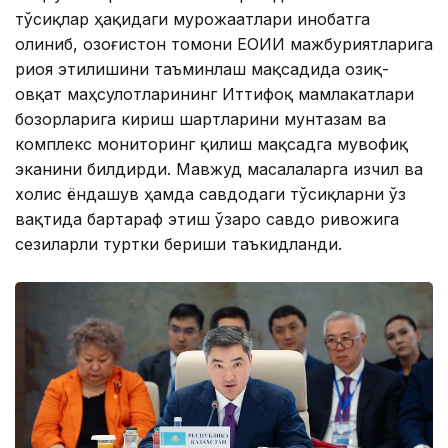
тўсиқлар ҳақидаги мурожаатлари инобатга
олиниб, Қозоғистон томони ЕОИИ мажбуриятларига
риоя этилишини таъминлаш мақсадида озиқ-
овқат маҳсулотларининг Иттифоқ мамлакатлари
бозорларига кириш шартларини мунтазам ва
комплекс мониторинг қилиш мақсадга мувофиқ
эканини билдирди. Мавжуд масалаларга изчил ва
холис ёндашув ҳамда савдодаги тўсиқларни ўз
вақтида бартараф этиш ўзаро савдо ривожига
сезиларли туртки бериши таъкидланди.