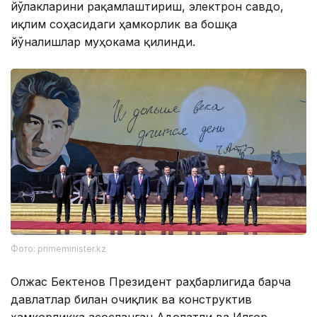
йўлакларини рақамлаштириш, электрон савдо,
иқлим соҳасидаги ҳамкорлик ва бошқа
йўналишлар муҳокама қилинди.
Фото: primeminister.kz
Олжас Бектенов Президент раҳбарлигида барча
давлатлар билан очиқлик ва конструктив
ҳамкорликка асосланган Адолатли ва Илғор