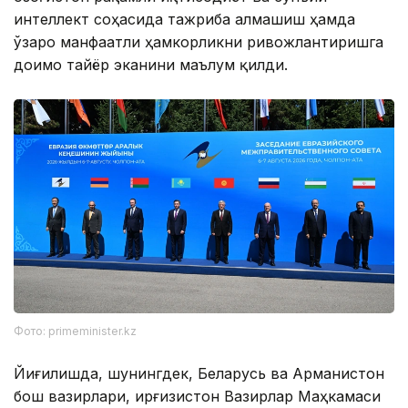
интеллект соҳасида тажриба алмашиш ҳамда
ўзаро манфаатли ҳамкорликни ривожлантиришга
доимо тайёр эканини маълум қилди.
Фото: primeminister.kz
Йиғилишда, шунингдек, Беларусь ва Арманистон
бош вазирлари, Қирғизистон Вазирлар Маҳкамаси