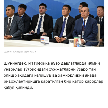
Фото: primeminister.kz
Шунингдек, Иттифоққа аъзо давлатларда илмий
унвонлар тўғрисидаги ҳужжатларни ўзаро тан
олиш ҳақидаги келишув ва ҳамкорликни янада
ривожлантиришга қаратилган бир қатор қарорлар
қабул қилинди.
Евроосиё ҳукуматлараро кенгашининг навбатдаги
йиғилиши 1–2 октябрь кунлари Беларусь пойтахти
Минск шаҳрида бўлиб ўтади.