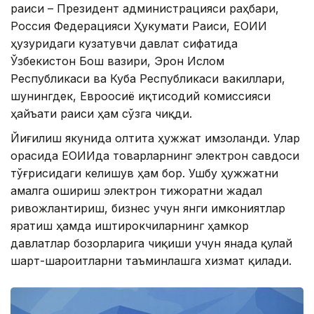
раиси – Президент администрацияси раҳбари,
Россия Федерацияси Ҳукумати Раиси, ЕОИИ
ҳузуридаги кузатувчи давлат сифатида
Ўзбекистон Бош вазири, Эрон Ислом
Республикаси ва Куба Республикаси вакиллари,
шунингдек, Евроосиё иқтисодий комиссияси
ҳайъати раиси ҳам сўзга чиқди.
Йиғилиш якунида олтита ҳужжат имзоланди. Улар
орасида ЕОИИда товарларнинг электрон савдоси
тўғрисидаги келишув ҳам бор. Ушбу ҳужжатни
амалга ошириш электрон тижоратни жадал
ривожлантириш, бизнес учун янги имкониятлар
яратиш ҳамда иштирокчиларнинг ҳамкор
давлатлар бозорларига чиқиши учун янада қулай
шарт-шароитларни таъминлашга хизмат қилади.