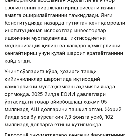
Қозоғистонни ривожлантириш сиёсати изчил
амалга оширилаётганини таъкидлади. Янги
Конституцияда назарда тутилган кенг қамровли
институционал ислоҳотлар инвесторлар
ишончини мустаҳкамлаш, иқтисодиётни
модернизация қилиш ва халқаро ҳамкорликни
кенгайтириш учун қулай шароит яратаётганини
қайд этди.
Унинг сўзларига кўра, ҳозирги ташқи
қийинчиликлар шароитида иқтисодий
ҳамкорликни мустаҳкамлаш аҳамияти янада
ортмоқда. 2025 йилда ЕОИИ давлатлари
ўртасидаги товар айирбошлаш ҳажми 95
миллиард АҚШ долларини ташкил этган. Жорий
йилда эса бу кўрсаткич 7,3 фоизга ўсиб, 102
миллиард долларга етиши кутилмоқда.
Евроосиё ҳукуматлараро кенгаши фаолиятининг