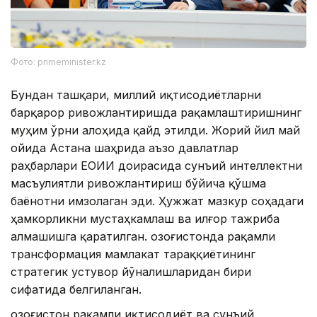
Фото: primeminister.kz
Бундан ташқари, миллий иқтисодиётларни
барқарор ривожлантиришда рақамлаштиришнинг
муҳим ўрни алоҳида қайд этилди. Жорий йил май
ойида Астана шаҳрида аъзо давлатлар
раҳбарлари ЕОИИ доирасида сунъий интеллектни
масъулиятли ривожлантириш бўйича қўшма
баёнотни имзолаган эди. Ҳужжат мазкур соҳадаги
ҳамкорликни мустаҳкамлаш ва илғор тажриба
алмашишга қаратилган. Қозоғистонда рақамли
трансформация мамлакат тараққиётининг
стратегик устувор йўналишларидан бири
сифатида белгиланган.
Қозоғистон рақамли иқтисодиёт ва сунъий