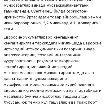
муносабатлари янада мустаҳкамланаётгани
таъкидланди. Сўнгги беш йилда Қозоғистон–
Қирғизистон ўртасидаги товар айирбошлаш ҳажми
икки баробар ошиб, 2,2 миллиард АҚШ долларига
етди.
Евроосиё ҳукуматлараро кенгашининг
кенгайтирилган таркибдаги йиғилишида Евроосиё
иқтисодий иттифоқининг ички бозорини янада
ривожлантириш, соҳавий интеграцияни
чуқурлаштириш, рақамли ҳамкорликни
кенгайтириш, молиявий-иқтисодий
механизмларни такомиллаштириш ҳамда аъзо
давлатларнинг қўшма ишларини
мувофиқлаштириш масалалари кўриб чиқилди.
Евроосиё иқтисодий комиссияси кун тартибидаги
масалалар бўйича ҳисоботлар тақдим этди.
Хусусан, юк темир йўл ташувлари ва транспорт