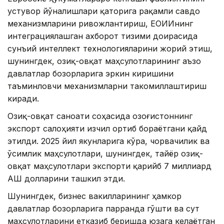
устувор йўналишлари қаторига рақамли савдо
механизмларини ривожлантириш, ЕОИИнинг
интеграциялашган ахборот тизими доирасида
сунъий интеллект технологияларини жорий этиш,
шунингдек, озиқ-овқат маҳсулотларининг аъзо
давлатлар бозорларига эркин киришини
таъминловчи механизмларни такомиллаштириш
киради.
Озиқ-овқат саноати соҳасида Қозоғистоннинг
экспорт салоҳияти изчил ортиб бораётгани қайд
этилди. 2025 йил якунларига кўра, чорвачилик ва
ўсимлик маҳсулотлари, шунингдек, тайёр озиқ-
овқат маҳсулотлари экспорти қарийб 7 миллиард
АҚШ долларини ташкил этди.
Шунингдек, бизнес вакилларининг ҳамкор
давлатлар бозорларига парранда гўшти ва сут
маҳсулотларини етказиб беришда юзага келаётган