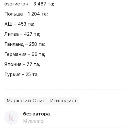
Қозоғистон – 3 487 та;
Польша – 1 204 та;
АҚШ – 453 та;
Литва – 427 та;
Таиланд – 250 та;
Германия – 99 та;
Япония – 77 та;
Туркия – 25 та.
Марказий Осиё
Иқтисодиёт
без автора
Муаллиф