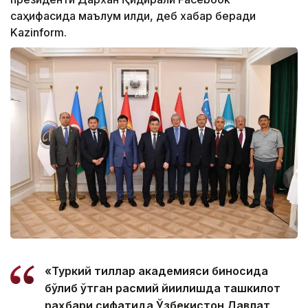
саҳифасида маълум қилди, деб хабар беради
Kazinform.
«Туркий тиллар академияси биносида
бўлиб ўтган расмий йиғилишда ташкилот
раҳбари сифатида Ўзбекистон Давлат