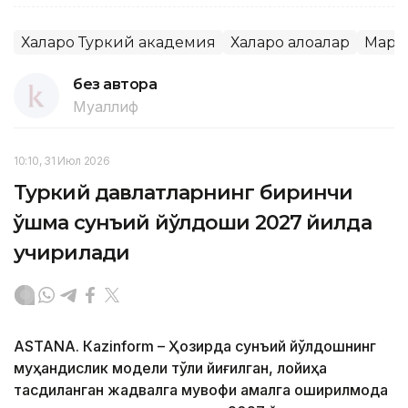
Халқаро Туркий академия
Халқаро алоқалар
Марк
без автора
Муаллиф
10:10, 31 Июл 2026
Туркий давлатларнинг биринчи
қўшма сунъий йўлдоши 2027 йилда
учирилади
ASTANА. Кazinform – Ҳозирда сунъий йўлдошнинг
муҳандислик модели тўлиқ йиғилган, лойиҳа
тасдиқланган жадвалга мувофиқ амалга оширилмоқда