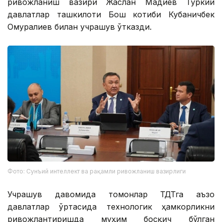
ривожланиш вазири Жаслан Мадиев Туркий
давлатлар ташкилоти Бош котиби Кубаничбек
Омуралиев билан учрашув ўтказди.
Фото: Сунъий интеллект ва рақамли ривожланиш вазирлиги
Учрашув давомида томонлар ТДТга аъзо
давлатлар ўртасида технологик ҳамкорликни
ривожлантиришда муҳим босқич бўлган