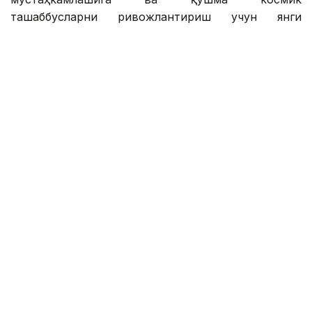
ташаббусларни ривожлантириш учун янги
имкониятлар очишига ишонч билдирди.
Эслатиб ўтамиз, Шанхайда бўлиб ўтган
Бутунжаҳон сунъий интеллект конференцияси
Қозоғистон учун янги технологик даврнинг
бошланганини кўрсатди
.
Сунъий йўлдош
Туркий давлатлар ташкилоти
Бекабат Узаков
Муаллиф
09:11, 30 Июн 2026
Биринчи Туркология қурултойининг
100 йиллиги: Бокуда Туркий дунё