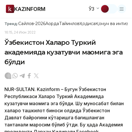
KAZINFORM
ЎЗ
Сайлов-2026
Ақорда
Тайинлов
Ҳодиса
Қонун ва интизо
Тренд:
16:15, 24 Июн 2022
Ўзбекистон Халқаро Туркий
академияда кузатувчи мақомига эга
бўлди
NUR-SULTAN. Kazinform – Бугун Ўзбекистон
Республикаси Халқаро Туркий Академияда
кузатувчи мақомига эга бўлди. Шу муносабат билан
халқаро ташкилот биноси олдида Ўзбекистон
Давлат байроғини кўтаришга бағишланган
тантанали маросим бўлиб ўтди. Бу ҳақда Академия
президенти Дархан Қидирали Facebook