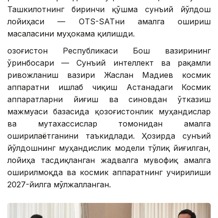
Ташкилотнинг биринчи қўшма сунъий йўлдош
лойиҳаси — OTS-SATни амалга ошириш
масаласини муҳокама қилишди.
Қозоғистон Республикаси Бош вазирининг
ўринбосари — Сунъий интеллект ва рақамли
ривожланиш вазири Жаслан Мадиев космик
аппаратни ишлаб чиқиш Астанадаги Космик
аппаратларни йиғиш ва синовдан ўтказиш
мажмуаси базасида қозоғистонлик муҳандислар
ва мутахассислар томонидан амалга
оширилаётганини таъкидлади. Ҳозирда сунъий
йўлдошнинг муҳандислик модели тўлиқ йиғилган,
лойиҳа тасдиқланган жадвалга мувофиқ амалга
оширилмоқда ва космик аппаратнинг учирилиши
2027-йилга мўлжалланган.