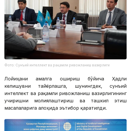
Фото: Сунъий интеллект ва рақамли ривожланиш вазирлиги
Лойиҳани амалга ошириш бўйича Ҳадли
келишувни тайёрлашга, шунингдек, сунъий
интеллект ва рақамли ривожланиш вазирлигининг
учиришни молиялаштириш ва ташкил этиш
масалаларига алоҳида эътибор қаратилди.