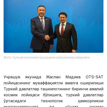
Фото: Сунъий интеллект ва рақамли ривожланиш вазирлиги
Учрашув якунида Жаслан Мадиев OTS-SAT
лойиҳасининг муваффақиятли амалга оширилиши
Туркий давлатлар ташкилотининг биринчи амалий
космик лойиҳаси бўлишига, туркий давлатлар
ўртасидаги технологик ҳамкорликни
мустаҳкамлашига ва қўшма космик