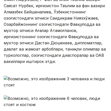
Саясат Нурбек, Қирғизистон Таълим ва фан вазири
Алмазбек Бейшеналиев, Ўзбекистоннинг
Қозоғистондаги элчиси Саидикрам Ниязхўжаев,
Озарбайжоннинг Қозоғистондаги Фавқулодда ва
мухтор элчиси Ағалар Атамоғланов,
Қирғизистоннинг Қозоғистондаги Фавқулодда ва
мухтор элчиси Дастан Дюшекеев, дипломатлар,
давлат ва жамоат арбоблари, таниқли олимлар ва
туркологлар, Қозоғистондаги диаспоралар ва ОАВ
вакиллари иштирок этди.