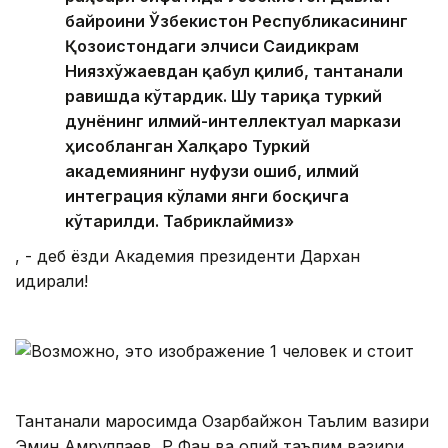
байроғини Ўзбекистон Республикасининг
Қозоғистондаги элчиси Саидикрам
Ниязхўжаевдан қабул қилиб, тантанали
равишда кўтардик. Шу тариқа туркий
дунёнинг илмий-интеллектуал маркази
ҳисобланган Халқаро Туркий
академиянинг нуфузи ошиб, илмий
интеграция кўлами янги босқичга
кўтарилди. Табриклаймиз»
, - деб ёзди Академия президенти Дархан
Қидирали!
Тантанали маросимда Озарбайжон Таълим вазири
Эмин Амруллаев, ҚР Фан ва олий таълим вазири