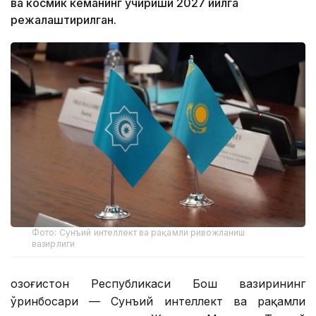
ва космик кеманинг учириши 2027 йилга
режалаштирилган.
Фото: Сунъий интеллект ва рақамли ривожланиш
вазирлиги
Қозоғистон Республикаси Бош вазирининг
ўринбосари — Сунъий интеллект ва рақамли