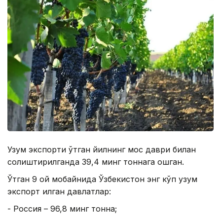
Узум экспорти ўтган йилнинг мос даври билан
солиштирилганда 39,4 минг тоннага ошган.
Ўтган 9 ой мобайнида Ўзбекистон энг кўп узум
экспорт қилган давлатлар:
- Россия – 96,8 минг тонна;