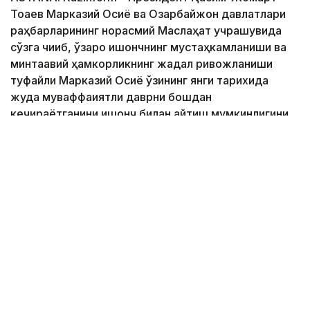
Тоқаев Марказий Осиё ва Озарбайжон давлатлари
раҳбарларининг норасмий Маслаҳат учрашувида
сўзга чиқиб, ўзаро ишончнинг мустаҳкамланиши ва
минтақавий ҳамкорликнинг жадал ривожланиши
туфайли Марказий Осиё ўзининг янги тарихида
жуда муваффақиятли даврни бошдан
кечираётганини ишонч билан айтиш мумкинлигини
таъкидлади.