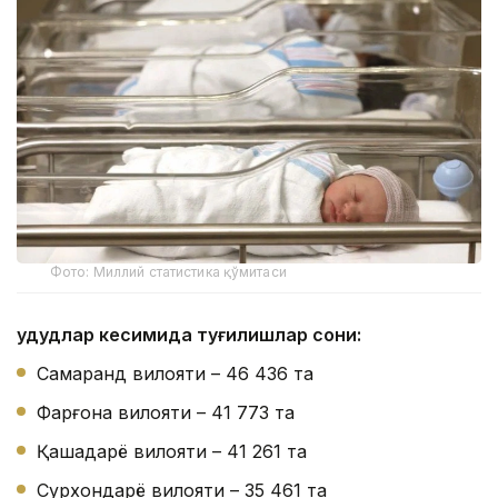
Фото: Миллий статистика қўмитаси
Ҳудудлар кесимида туғилишлар сони:
Самарқанд вилояти – 46 436 та
Фарғона вилояти – 41 773 та
Қашқадарё вилояти – 41 261 та
Сурхондарё вилояти – 35 461 та