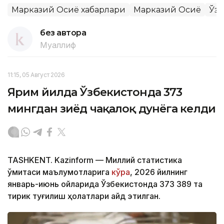
Марказий Осиё хабарлари
Марказий Осиё
Ўзб
без автора
Муаллиф
11:15, 05 Август 2026
Ярим йилда Ўзбекистонда 373
мингдан зиёд чақалоқ дунёга келди
TASHKENT. Kazinform — Миллий статистика
қўмитаси маълумотларига
кўра
, 2026 йилнинг
январь-июнь ойларида Ўзбекистонда 373 389 та
тирик туғилиш ҳолатлари қайд этилган.