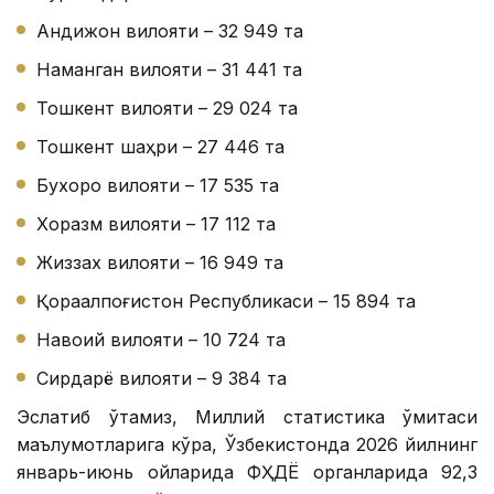
Андижон вилояти – 32 949 та
Наманган вилояти – 31 441 та
Тошкент вилояти – 29 024 та
Тошкент шаҳри – 27 446 та
Бухоро вилояти – 17 535 та
Хоразм вилояти – 17 112 та
Жиззах вилояти – 16 949 та
Қорақалпоғистон Республикаси – 15 894 та
Навоий вилояти – 10 724 та
Сирдарё вилояти – 9 384 та
Эслатиб ўтамиз, Миллий статистика қўмитаси
маълумотларига кўра, Ўзбекистонда 2026 йилнинг
январь-июнь ойларида ФҲДЁ органларида 92,3