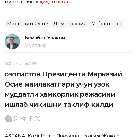
мингта никоҳ
қайд этилган
.
Марказий Осиё
Демография
Ўзбекистон
Бекабат Узаков
Муаллиф
15:00, 31 Июл 2026
Қозоғистон Президенти Марказий
Осиё мамлакатлари учун узоқ
муддатли ҳамкорлик режасини
ишлаб чиқишни таклиф қилди
ASTANА. Кazinform – Президент Қасим-Жомарт