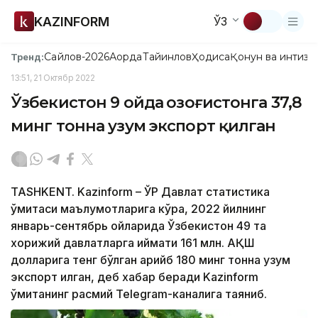
KAZINFORM
ЎЗ
Сайлов-2026
Ақорда
Тайинлов
Ҳодиса
Қонун ва интизо
Тренд:
13:51, 21 Октябр 2022
Ўзбекистон 9 ойда Қозоғистонга 37,8
минг тонна узум экспорт қилган
TASHKENT. Kazinform – ЎР Давлат статистика
қўмитаси маълумотларига кўра, 2022 йилнинг
январь-сентябрь ойларида Ўзбекистон 49 та
хорижий давлатларга қиймати 161 млн. АҚШ
долларига тенг бўлган қарийб 180 минг тонна узум
экспорт қилган, деб хабар беради Kazinform
қўмитанинг расмий Telegram-каналига таяниб.