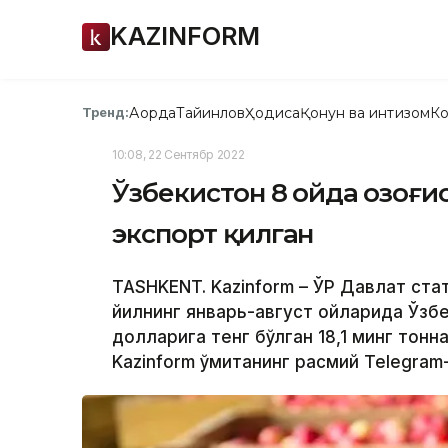
KAZINFORM
Ақорда
Тайинлов
Ҳодиса
Қонун ва интизом
Ко
Тренд:
10:08, 22 Сентябр 2022
Ўзбекистон 8 ойда Қозоғи
экспорт қилган
TASHKENT. Kazinform – ЎР Давлат ста
йилнинг январь-август ойларида Ўзбе
долларига тенг бўлган 18,1 минг тонн
Kazinform қўмитанинг расмий Telegram