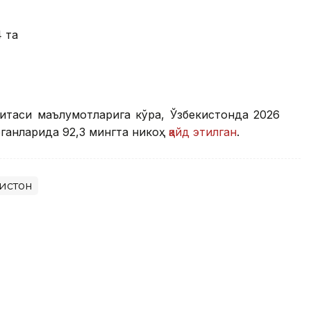
4 та
митаси маълумотларига кўра, Ўзбекистонда 2026
ганларида 92,3 мингта никоҳ
қайд этилган
.
истон