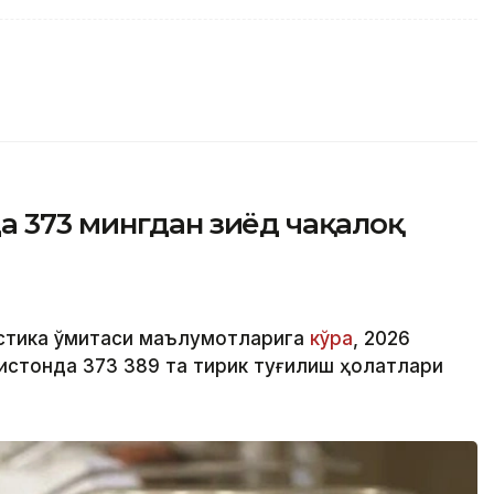
а 373 мингдан зиёд чақалоқ
стика қўмитаси маълумотларига
кўра
, 2026
истонда 373 389 та тирик туғилиш ҳолатлари