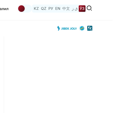
KZ
QZ
РУ
EN
中文
ق ز
ЎЗ
аҳлил