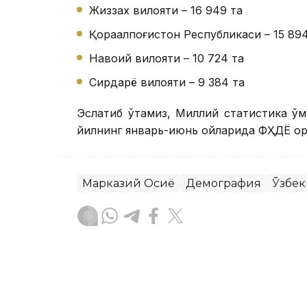
Жиззах вилояти – 16 949 та
Қорақалпоғистон Республикаси – 15 89
Навоий вилояти – 10 724 та
Сирдарё вилояти – 9 384 та
Эслатиб ўтамиз, Миллий статистика қў
йилнинг январь-июнь ойларида ФҲДЁ ор
Марказий Осиё
Демография
Ўзбек
Бекабат Узаков
Муаллиф