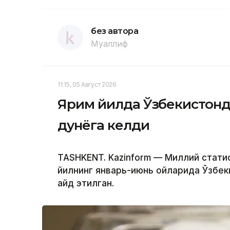
без автора
Муаллиф
11:15, 05 Август 2026
Ярим йилда Ўзбекистонд
дунёга келди
TASHKENT. Kazinform — Миллий стати
йилнинг январь-июнь ойларида Ўзбек
қайд этилган.