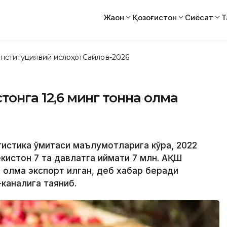
Жаҳон
Қозоғистон
Сиёсат
Т
нституциявий ислоҳот
Сайлов-2026
стонга 12,6 минг тонна олма
тистика қўмитаси маълумотларига кўра, 2022
кистон 7 та давлатга қиймати 7 млн. AҚШ
а олма экспорт қилган, деб хабар беради
-каналига таяниб.