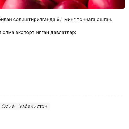
билан солиштирилганда 9,1 минг тоннага ошган.
 олма экспорт қилган давлатлар:
 Осиё
Ўзбекистон