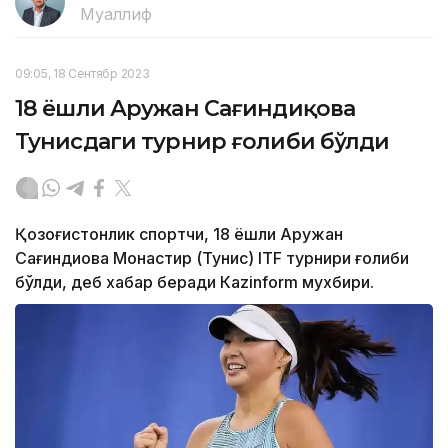
Муаллиф
09:05, 18 Сентябр 2023
18 ёшли Аружан Сағиндиқова
Тунисдаги турнир ғолиби бўлди
Қозоғистонлик спортчи, 18 ёшли Аружан
Сағиндиқова Монастир (Тунис) ITF турнири ғолиби
бўлди, деб хабар беради Каzinform мухбири.