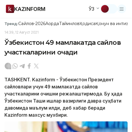
KAZINFORM
ЎЗ
Сайлов-2026
Ақорда
Тайинлов
Ҳодиса
Қонун ва интизо
Тренд:
14:39, 12 Август 2021
Ўзбекистон 49 мамлакатда сайлов
участкаларини очади
TASHKENT. Kazinform - Ўзбекистон Президент
сайловлари учун 49 мамлакатда сайлов
участкаларини очишни режалаштирмоқда. Бу ҳақда
Ўзбекистон Ташқи ишлар вазирлиги давра суҳбати
давомида маълум қилди, деб хабар беради
Kazinform махсус мухбири.