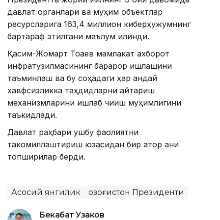
давлат органлари ва муҳим объектлар
ресурсларига 163,4 миллион киберҳужумнинг
бартараф этилгани маълум қилинди.
Қасим-Жомарт Тоқаев мамлакат ахборот
инфратузилмасининг барқарор ишлашини
таъминлаш ва бу соҳадаги ҳар қандай
хавфсизликка таҳдидларни қайтариш
механизмларини ишлаб чиқиш муҳимлигини
таъкидлади.
Давлат раҳбари ушбу фаолиятни
такомиллаштириш юзасидан бир қатор аниқ
топшириқлар берди.
Асосий янгилик
Қозоғистон Президенти
Бекабат Узаков