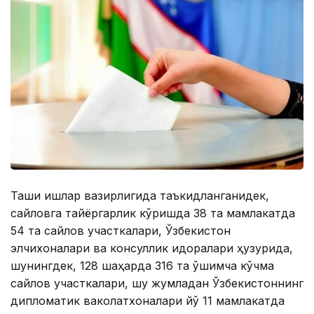
Ташқи ишлар вазирлигида таъкидланганидек,
сайловга тайёргарлик кўришда 38 та мамлакатда
54 та сайлов участкалари, Ўзбекистон
элчихоналари ва консуллик идоралари ҳузурида,
шунингдек, 128 шаҳарда 316 та қўшимча кўчма
сайлов участкалари, шу жумладан Ўзбекистоннинг
дипломатик ваколатхоналари йўқ 11 мамлакатда