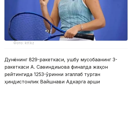
Фото: ktf.kz
Дунёнинг 829-ракеткаси, ушбу мусобақанинг 3-
ракеткаси А. Саөиндиыова финалда жаҳон
рейтингида 1253-ўринни эгаллаб турган
ҳиндистонлик Вайшнави Адкарга қарши
чемпионлик учун кураш олиб борди.
Биринчи партия кескин курашлар остида ўтди,
Аружан тай-брейкда муваффақиятли ўйнади - 7:6
(8:6).
Иккинчи сетда қозоғистонлик ёш теннисчи рақибига
ҳеч қандай имконият қолдирмади - 6:0.