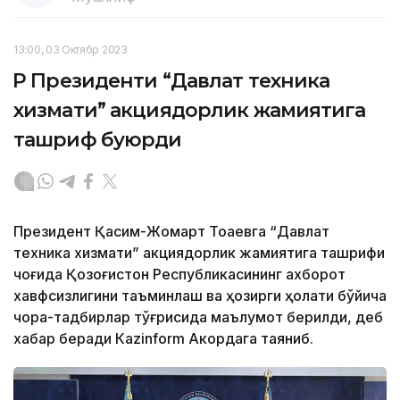
13:00, 03 Октябр 2023
ҚР Президенти “Давлат техника
хизмати” акциядорлик жамиятига
ташриф буюрди
Президент Қасим-Жомарт Тоқаевга “Давлат
техника хизмати” акциядорлик жамиятига ташрифи
чоғида Қозоғистон Республикасининг ахборот
хавфсизлигини таъминлаш ва ҳозирги ҳолати бўйича
чора-тадбирлар тўғрисида маълумот берилди, деб
хабар беради Каzinform Акордага таяниб.