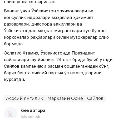
очиш режалаштирилган.
Бунинг учун Ўзбекистон элчихоналари ва
консуллик идоралари маҳаллий ҳокимият
раҳбарлари, диаспора вакиллари ва
Ўзбекистондан меҳнат мигрантлари кўп бўлган
корхоналар раҳбарлари билан музокаралар олиб
бормоқда.
Эслатиб ўтамиз, Ўзбекистонда Президент
сайловлари шу йилнинг 24 октябрида бўлиб ўтади.
Сайлов кампанияси расман бошланганидан сўнг,
барча бешта сиёсий партия ўз номзодларини
кўрсатди.
Асосий янгилик
Марказий Осиё
Сайлов
без автора
Муаллиф