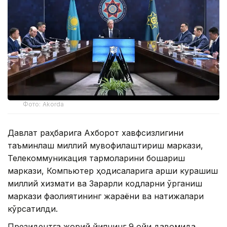
Фото: Akorda
Давлат раҳбарига Ахборот хавфсизлигини
таъминлаш миллий мувофиқлаштириш маркази,
Телекоммуникация тармоқларини бошқариш
маркази, Компьютер ҳодисаларига қарши курашиш
миллий хизмати ва Зарарли кодларни ўрганиш
маркази фаолиятининг жараёни ва натижалари
кўрсатилди.
Президентга жорий йилнинг 9 ойи давомида