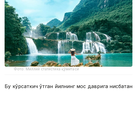
Фото: Миллий статистика қўмитаси
Бу кўрсаткич ўтган йилнинг мос даврига нисбатан
7,2 минг нафарга ёки 44,7 фоизга ошган.
Уларнинг сафар мақсадлари бўйича сони
қуйидагича:
саёҳат – 22 030 нафар;
қариндошларни йўқлаш – 1 212 нафар;