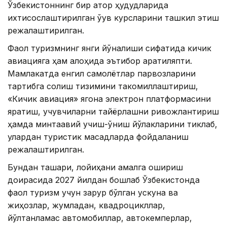
Ўзбекистоннинг бир қатор ҳудудларида
ихтисослаштирилган ўқув курсларини ташкил этиш
режалаштирилган.
Фаол туризмнинг янги йўналиши сифатида кичик
авиацияга ҳам алоҳида эътибор қаратиляпти.
Мамлакатда енгил самолётлар парвозларини
тартибга солиш тизимини такомиллаштириш,
«Кичик авиация» ягона электрон платформасини
яратиш, учувчиларни тайёрлашни ривожлантириш
ҳамда минтақавий учиш-қўниш йўлакларини тиклаб,
улардан туристик мақсадларда фойдаланиш
режалаштирилган.
Бундан ташқари, лойиҳани амалга ошириш
доирасида 2027 йилдан бошлаб Ўзбекистонда
фаол туризм учун зарур бўлган ускуна ва
жиҳозлар, жумладан, квадроцикллар,
йўлтанламас автомобиллар, автокемперлар,