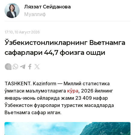
Ляззат Сейданова
Муаллиф
17:10, 10 Август 2026
Ўзбекистонликларнинг Вьетнамга
сафарлари 44,7 фоизга ошди
TASHKENT. Kazinform — Миллий статистика
қўмитаси маълумотларига
кўра
, 2026 йилнинг
январь-июнь ойларида жами 23 409 нафар
Ўзбекистон фуқаролари туристик мақсадларда
Вьетнамга сафар қилган.