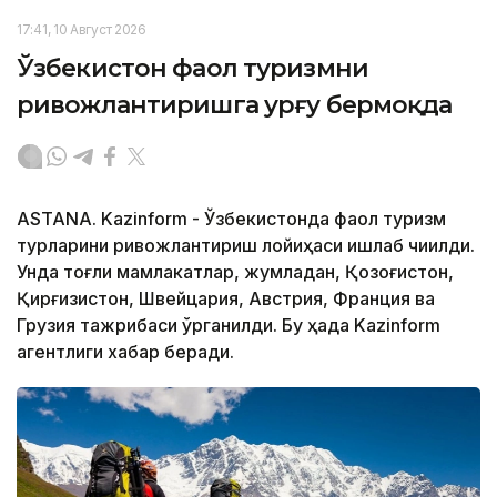
17:41, 10 Август 2026
Ўзбекистон фаол туризмни
ривожлантиришга урғу бермоқда
ASTANA. Kazinform - Ўзбекистонда фаол туризм
турларини ривожлантириш лойиҳаси ишлаб чиқилди.
Унда тоғли мамлакатлар, жумладан, Қозоғистон,
Қирғизистон, Швейцария, Австрия, Франция ва
Грузия тажрибаси ўрганилди. Бу ҳақда Kazinform
агентлиги хабар беради.