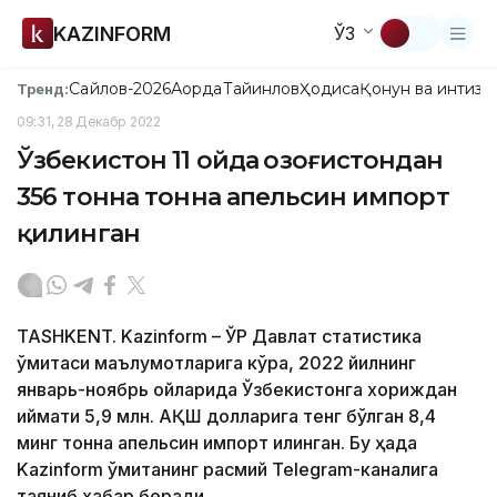
KAZINFORM
ЎЗ
Сайлов-2026
Ақорда
Тайинлов
Ҳодиса
Қонун ва интизо
Тренд:
09:31, 28 Декабр 2022
Ўзбекистон 11 ойда Қозоғистондан
356 тонна тонна апельсин импорт
қилинган
TASHKENT. Kazinform – ЎР Давлат статистика
қўмитаси маълумотларига кўра, 2022 йилнинг
январь-ноябрь ойларида Ўзбекистонга хориждан
қиймати 5,9 млн. АҚШ долларига тенг бўлган 8,4
минг тонна апельсин импорт қилинган. Бу ҳақда
Kazinform қўмитанинг расмий Telegram-каналига
таяниб хабар беради.