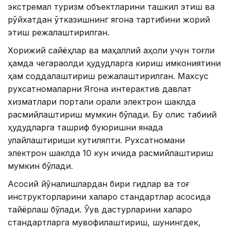
экстремал туризм объектларини ташкил этиш ва
рўйхатдан ўтказишнинг ягона тартибини жорий
этиш режалаштирилган.
Хорижий сайёҳлар ва маҳаллий аҳоли учун тоғли
ҳамда чегараолди ҳудудларга кириш имкониятини
ҳам соддалаштириш режалаштирилган. Махсус
рухсатномаларни Ягона интерактив давлат
хизматлари портали орқали электрон шаклда
расмийлаштириш мумкин бўлади. Бу олис табиий
ҳудудларга ташриф буюришни янада
қулайлаштириши кутиляпти. Рухсатномани
электрон шаклда 10 кун ичида расмийлаштириш
мумкин бўлади.
Асосий йўналишлардан бири гидлар ва тоғ
инструкторларини халқаро стандартлар асосида
тайёрлаш бўлади. Ўқув дастурларини халқаро
стандартларга мувофиқлаштириш, шунингдек,