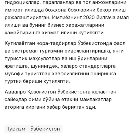
гидроцикллар, парапланлар ва тоғ анжомларини
импорт қилишда божхона божларини бекор қилиш
режалаштирилган. Имтиёзнинг 2030 йилгача амал
қилиши ва бунинг бизнес харажатларини
камайтиришга хизмат қилиши кутиляпти.
Кутилаётган чора-тадбирлар Ўзбекистонда фаол
ва экстремал туризмни ривожлантиришга, янги
туристик маҳсулотлар ва иш ўринларини
яратишга, шунингдек, халқаро стандартларга
мувофиқ туристлар хавфсизлигини оширишга
туртки бериши кутиляпти.
Аввалроқ Қозоғистон Ўзбекистонга келаётган
сайёҳлар оқими бўйича етакчи мамлакатлар
қаторига киргани хабар берилган эди.
Туризм
Ўзбекистон