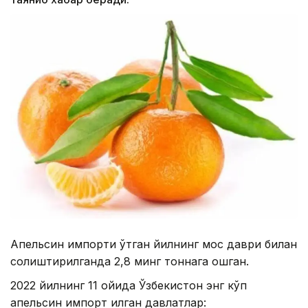
Апельсин импорти ўтган йилнинг мос даври билан
солиштирилганда 2,8 минг тоннага ошган.
2022 йилнинг 11 ойида Ўзбекистон энг кўп
апельсин импорт қилган давлатлар: