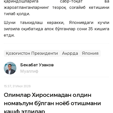
қариндошларига сабр-тоқат ва
жароҳатланганларнинг тезроқ соғайиб кетишини
тилаб қолди.
Шуни таъкидлаш керакки, Япониядаги кучли
зилзила оқибатида ҳалок бўлганлар сони 35 кишига
етди.
Қозоғистон Президенти
Ақорда
Япония
Бекабат Узаков
Муаллиф
15:37, 31 Июл 2026
Олимлар Хиросимадан олдин
номаълум бўлган ноёб қотишмани
кашф этдилар