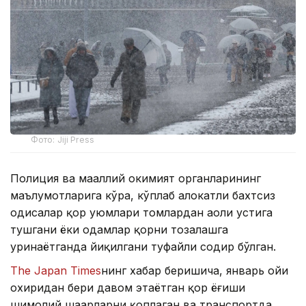
Фото: Jiji Press
Полиция ва маҳаллий ҳокимият органларининг
маълумотларига кўра, кўплаб ҳалокатли бахтсиз
ҳодисалар қор уюмлари томлардан аҳоли устига
тушгани ёки одамлар қорни тозалашга
уринаётганда йиқилгани туфайли содир бўлган.
The Japan Times
нинг хабар беришича, январь ойи
охиридан бери давом этаётган қор ёғиши
шимолий шаҳарларни қоплаган ва транспортда,