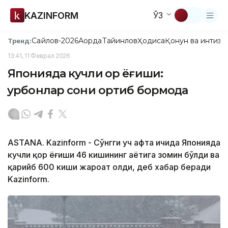
KAZINFORM
ЎЗ
Сайлов-2026
Ақорда
Тайинлов
Ҳодиса
Қонун ва интизо
Тренд:
13:41, 11 Феврал 2026
Японияда кучли қор ёғиши:
қурбонлар сони ортиб бормоқда
ASTANA. Kazinform - Сўнгги уч ҳафта ичида Японияда
кучли қор ёғиши 46 кишининг ҳаётига зомин бўлди ва
қарийб 600 киши жароҳат олди, деб хабар беради
Kazinform.