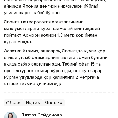
айниқса Япония денгизи қирғоқлари бўйлаб
узилишларга сабаб бўлган.
Япония метеорология агентлигининг
маълумотларига кўра, шимолий минтақавий
пойтахт Аомори аҳолиси 1,3 метр қор билан
курашмоқда.
Эслатиб ўтамиз, аввалроқ Японияда кучли қор
ёғиши ўнлаб одамларнинг ҳаётига зомин бўлгани
ҳақида хабар берилган эди. Табиий офат 15 та
префектурага таъсир кўрсатди, энг кўп зарар
кўрган ҳудудларда қор қалинлиги 2 метргача
етгани тахмин қилинмоқда.
Об-ҳаво
Иқлим
Япония
Ляззат Сейданова