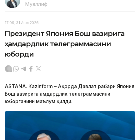
Муаллиф
17:09, 31 Июл 2026
Президент Япония Бош вазирига
ҳамдардлик телеграммасини
юборди
ASTANА. Кazinform – Ақорда Давлат раҳбари Япония
Бош вазирига ҳамдардлик телеграммасини
юборганини маълум қилди.