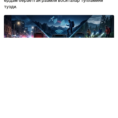
ёрдам бераётган рақамли воситалар тўпламини
тузди.
Фото: СИ
Жанубий Корея: Илова таъқибчига яқинлашиш
ҳақида огоҳлантиради
2026 йил 24 июнда Жанубий Корея шахсий
хавфсизлик учун энг сўнгги рақамли воситалардан