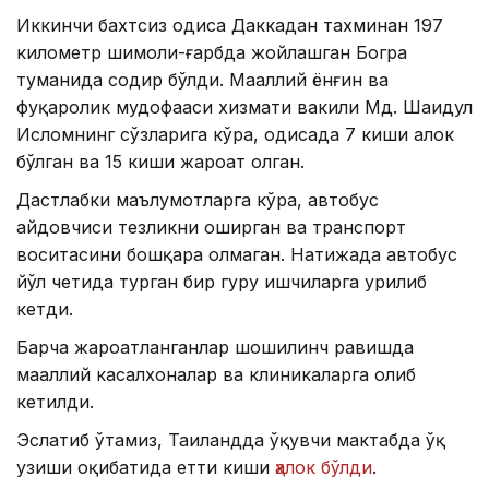
Иккинчи бахтсиз ҳодиса Даккадан тахминан 197
километр шимоли-ғарбда жойлашган Богра
туманида содир бўлди. Маҳаллий ёнғин ва
фуқаролик мудофааси хизмати вакили Мд. Шаҳидул
Исломнинг сўзларига кўра, ҳодисада 7 киши ҳалок
бўлган ва 15 киши жароҳат олган.
Дастлабки маълумотларга кўра, автобус
ҳайдовчиси тезликни оширган ва транспорт
воситасини бошқара олмаган. Натижада автобус
йўл четида турган бир гуруҳ ишчиларга урилиб
кетди.
Барча жароҳатланганлар шошилинч равишда
маҳаллий касалхоналар ва клиникаларга олиб
кетилди.
Эслатиб ўтамиз, Таиландда ўқувчи мактабда ўқ
узиши оқибатида етти киши
ҳалок бўлди
.