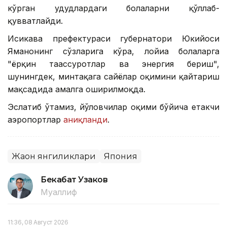
кўрган ҳудудлардаги болаларни қўллаб-
қувватлайди.
Исикава префектураси губернатори Юкийоси
Яманонинг сўзларига кўра, лойиҳа болаларга
"ёрқин таассуротлар ва энергия бериш",
шунингдек, минтақага сайёҳлар оқимини қайтариш
мақсадида амалга оширилмоқда.
Эслатиб ўтамиз, йўловчилар оқими бўйича етакчи
аэропортлар
аниқланди
.
Жаҳон янгиликлари
Япония
Бекабат Узаков
Муаллиф
11:36, 08 Август 2026