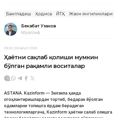
Бангладеш
Ҳодиса
ЙТҲ
Жаҳон янгиликлари
Бекабат Узаков
Муаллиф
09:00, 08 Август 2026
Ҳаётни сақлаб қолиши мумкин
бўлган рақамли воситалар
ASTANA. Kazinform — Зилзила ҳақида
огоҳлантиришлардан тортиб, бедарак йўқолган
одамларни топишга ёрдам берадиган
технологияларгача, Кazinform ҳаётни сақлаб қолишга