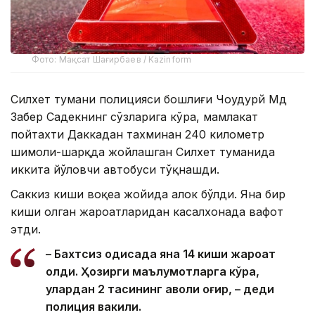
Фото: Мақсат Шағирбаев / Kazinform
Силхет тумани полицияси бошлиғи Чоудҳурй Мд
Забер Садекнинг сўзларига кўра, мамлакат
пойтахти Даккадан тахминан 240 километр
шимоли-шарқда жойлашган Силхет туманида
иккита йўловчи автобуси тўқнашди.
Саккиз киши воқеа жойида ҳалок бўлди. Яна бир
киши олган жароҳатларидан касалхонада вафот
этди.
– Бахтсиз ҳодисада яна 14 киши жароҳат
олди. Ҳозирги маълумотларга кўра,
улардан 2 тасининг аҳволи оғир, – деди
полиция вакили.