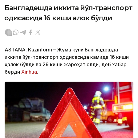
Бангладешда иккита йўл-транспорт
ҳодисасида 16 киши ҳалок бўлди
ASTANА. Кazinform – Жума куни Бангладешда
иккита йўл-транспорт ҳодисасида камида 16 киши
ҳалок бўлди ва 29 киши жароҳат олди, деб хабар
берди
Xinhua
.