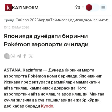
KAZINFORM
ЎЗ
Сайлов-2026
Ақорда
Тайинлов
Ҳодиса
Қонун ва интизо
Тренд:
15:10, 15 Май 2026
Японияда дунёдаги биринчи
Pokémon аэропорти очилади
ASTANА. Кazinform — Дунёда биринчи марта
аэропортга Pokémon номи берилади. Япониянинг
Иcикава префектураси расмийлари мамлакатни
қайта тиклаш кампанияси доирасида Ното
аэропортини қайта номлашга қарор қилишди. Минтақа
кучли зилзила ва сув тошқинларидан жабр кўрди,
деб хабар беради
Kyodo
.