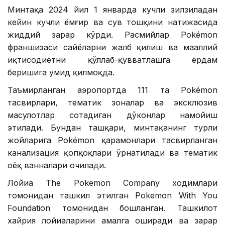
Минтақа 2024 йил 1 январда кучли зилзиладан
кейин кучли ёмғир ва сув тошқини натижасида
жиддий зарар кўрди. Расмийлар Pokémon
франшизаси сайёҳларни жалб қилиш ва маҳаллий
иқтисодиётни қўллаб-қувватлашга ёрдам
беришига умид қилмоқда.
Таъмирланган аэропортда 111 та Pokémon
тасвирлари, тематик зоналар ва эксклюзив
маҳсулотлар сотадиган дўконлар намойиш
этилади. Бундан ташқари, минтақанинг турли
жойларига Pokémon қаҳрамонлари тасвирланган
канализация қопқоқлари ўрнатилади ва тематик
оёқ ванналари очилади.
Лойиҳа The Pokemon Company ходимлари
томонидан ташкил этилган Pokemon With You
Foundation томонидан бошланган. Ташкилот
хайрия лойиҳаларини амалга оширади ва зарар