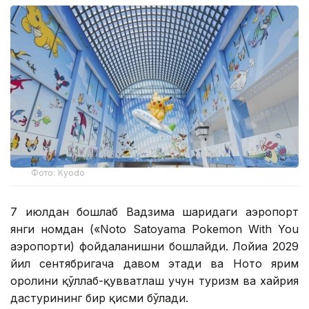
Фото: Kyodo
7 июлдан бошлаб Вадзима шаҳридаги аэропорт
янги номдан («Noto Satoyama Pokemon With You
аэропорти) фойдаланишни бошлайди. Лойиҳа 2029
йил сентябригача давом этади ва Ното ярим
оролини қўллаб-қувватлаш учун туризм ва хайрия
дастурининг бир қисми бўлади.