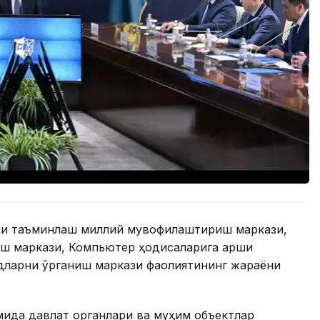
ни таъминлаш миллий мувофиқлаштириш маркази,
ш маркази, Компьютер ҳодисаларига қарши
дларни ўрганиш маркази фаолиятининг жараёни
мида давлат органлари ва муҳим объектлар