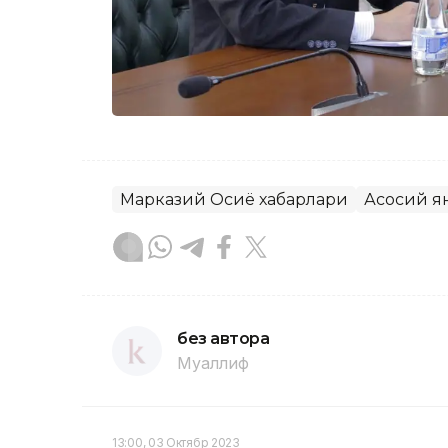
Марказий Осиё хабарлари
Асосий я
без автора
Муаллиф
13:00, 03 Октябр 2023