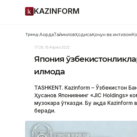
KAZINFORM
Ақорда
Тайинлов
Ҳодиса
Қонун ва интизом
Ко
Тренд:
17:29, 15 Апрел 2022
Япония ўзбекистонликлар
қилмоқда
TASHKENT. Kazinform – Ўзбекистон Ба
Ҳусанов Япониянинг «JIC Holdings» к
музокара ўтказди. Бу ҳақда Kazinform
беради.