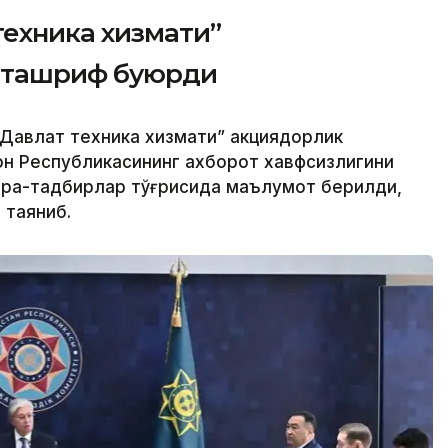
техника хизмати”
 ташриф буюрди
Давлат техника хизмати” акциядорлик
н Республикасининг ахборот хавфсизлигини
чора-тадбирлар тўғрисида маълумот берилди,
 таяниб.