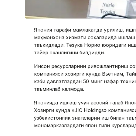
Япония тарафи мамлакатда қурилиш, қишл
меҳмонхона хизмати соҳаларида ишлаш 
таъкидлади. Тезука Норио юқоридаги ишл
тайёр эканлигини билдирди.
Инсон ресурсларини ривожлантириш соҳа
компанияси хозирги кунда Вьетнам, Тай
каби давлатлардан 50 минг нафар техн
таъминлаб келмоқда.
Японияда ишлаш учун асосий талаб Япон
Хозирги кунда «JIC Holdings» компанияс
ўзбекистонлик энагаларни иш билан таъ
мономарказлардаги япон тили курсларид