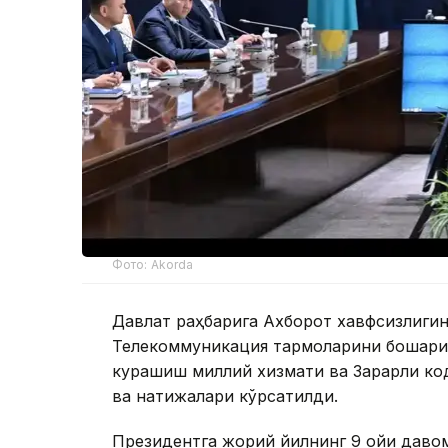
Фото: Akorda
Давлат раҳбарига Ахборот хавфсизлиги
Телекоммуникация тармоқларини бошқари
курашиш миллий хизмати ва Зарарли ко
ва натижалари кўрсатилди.
Президентга жорий йилнинг 9 ойи даво