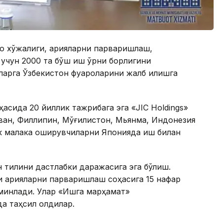
оқ хўжалиги, қарияларни парваришлаш,
учун 2000 та бўш иш ўрни борлигини
арга Ўзбекистон фуқароларини жалб қилишга
сида 20 йиллик тажрибага эга «JIC Holdings»
ван, Филлипин, Мўғилистон, Мьянма, Индонезия
ик малака оширувчиларни Японияда иш билан
 тилини дастлабки даражасига эга бўлиш.
и қарияларни парваришлаш соҳасига 15 нафар
минлади. Улар «Ишга марҳамат»
а таҳсил олдилар.