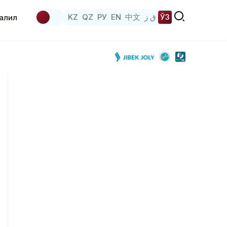
KZ
QZ
РУ
EN
中文
ق ز
ЎЗ
аҳлил