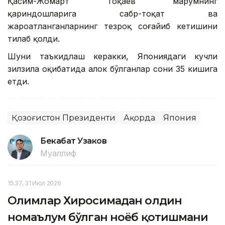
Қасим-Жомарт Тоқаев марҳумнинг
қариндошларига сабр-тоқат ва
жароҳатланганларнинг тезроқ соғайиб кетишини
тилаб қолди.
Шуни таъкидлаш керакки, Япониядаги кучли
зилзила оқибатида ҳалок бўлганлар сони 35 кишига
етди.
Қозоғистон Президенти
Ақорда
Япония
Бекабат Узаков
Муаллиф
15:37, 31 Июл 2026
Олимлар Хиросимадан олдин
номаълум бўлган ноёб қотишмани