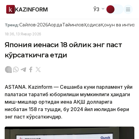
KAZINFORM
ЎЗ
Сайлов-2026
Ақорда
Тайинлов
Ҳодиса
Қонун ва интизо
Тренд:
18:36, 13 Январ 2026
Япония иенаси 18 ойлик энг паст
кўрсаткичга етди
ASTANA. Kazinform — Сешанба куни парламент қуйи
палатаси тарқатиб юборилиши мумкинлиги ҳақидаги
миш-мишлар ортидан иена АҚШ долларига
нисбатан 158 га тушди, бу 2024 йил июлидан бери
энг паст кўрсаткичдир.