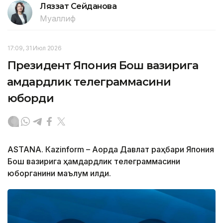
Ляззат Сейданова
Муаллиф
17:09, 31 Июл 2026
Президент Япония Бош вазирига
ҳамдардлик телеграммасини
юборди
ASTANА. Кazinform – Ақорда Давлат раҳбари Япония
Бош вазирига ҳамдардлик телеграммасини
юборганини маълум қилди.