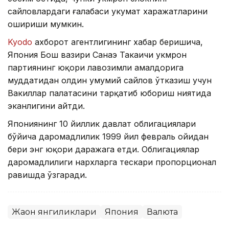
сайловлардаги ғалабаси ҳукумат харажатларини
ошириши мумкин.
Kyodo
ахборот агентлигининг хабар беришича,
Япония Бош вазири Санаэ Такаичи ҳукмрон
партиянинг юқори лавозимли амалдорига
муддатидан олдин умумий сайлов ўтказиш учун
Вакиллар палатасини тарқатиб юбориш ниятида
эканлигини айтди.
Япониянинг 10 йиллик давлат облигациялари
бўйича даромадлилик 1999 йил февраль ойидан
бери энг юқори даражага етди. Облигациялар
даромадлилиги нархларга тескари пропорционал
равишда ўзгаради.
Жаҳон янгиликлари
Япония
Валюта