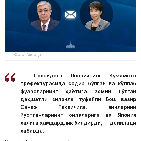
Фото: Ақорда
— Президент Япониянинг Кумамото
префектурасида содир бўлган ва кўплаб
фуқароларнинг ҳаётига зомин бўлган
даҳшатли зилзила туфайли Бош вазир
Санаэ Такаичига, яқинларини
йўқотганларнинг оилаларига ва Япония
халқига ҳамдардлик билдирди, — дейилади
хабарда.