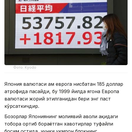
Фото: Kyodo
Япония валютаси ҳам еврога нисбатан 185 доллар
атрофида пасайди, бу 1999 йилда ягона Европа
валютаси жорий этилганидан бери энг паст
кўрсаткичдир.
Бозорлар Япониянинг молиявий аҳволи ҳақидаги
тобора ортиб бораётган хавотирлар туфайли
босим остида, чунки ҳукмрон блокнинг