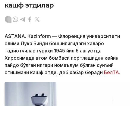
кашф этдилар
ASTANА. Кazinform — Флоренция университети
олими Лука Бинди бошчилигидаги халқаро
тадқиқотчилар гуруҳи 1945 йил 6 августда
Хиросимада атом бомбаси портлашидан кейин
пайдо бўлган илгари номаълум бўлган сунъий
қотишмани кашф этди, деб хабар беради
БелТА
.