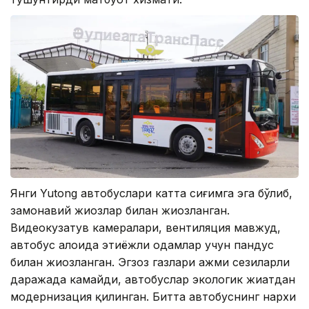
Янги Yutong автобуслари катта сиғимга эга бўлиб,
замонавий жиҳозлар билан жиҳозланган.
Видеокузатув камералари, вентиляция мавжуд,
автобус алоҳида эҳтиёжли одамлар учун пандус
билан жиҳозланган. Эгзоз газлари ҳажми сезиларли
даражада камайди, автобуслар экологик жиҳатдан
модернизация қилинган. Битта автобуснинг нархи