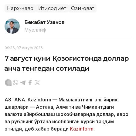
Нарх-наво
Иқтисодиёт
Озиқ-овқат
Бекабат Узаков
Муаллиф
09:36, 07 Август 2026
7 август куни Қозоғистонда доллар
қанча тенгедан сотилади
ASTANA. Kazinform — Мамлакатнинг энг йирик
шаҳарлари — Астана, Алмати ва Чимкентдаги
валюта айирбошлаш шохобчаларида доллар, евро
ва рублнинг ўртача ҳисобланган курси тақдим
этилди, деб хабар беради
Kazinform
.