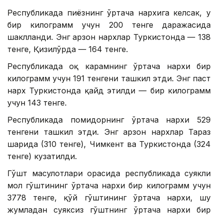
Республикада пиёзнинг ўртача нархига келсак, у
бир килограмм учун 200 тенге даражасида
шаклланди. Энг арзон нархлар Туркистонда — 138
тенге, Қизилўрда — 164 тенге.
Республикада оқ карамнинг ўртача нархи бир
килограмм учун 191 тенгени ташкил этди. Энг паст
нарх Туркистонда қайд этилди — бир килограмм
учун 143 тенге.
Республикада помидорнинг ўртача нархи 529
тенгени ташкил этди. Энг арзон нархлар Тараз
шаҳрида (310 тенге), Чимкент ва Туркистонда (324
тенге) кузатилди.
Гўшт маҳсулотлари орасида республикада суякли
мол гўштининг ўртача нархи бир килограмм учун
3778 тенге, қўй гўштининг ўртача нархи, шу
жумладан суяксиз гўштнинг ўртача нархи бир