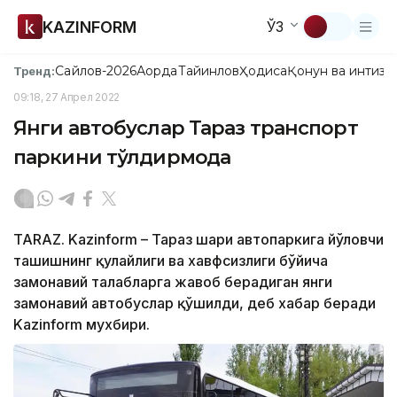
KAZINFORM
ЎЗ
Сайлов-2026
Ақорда
Тайинлов
Ҳодиса
Қонун ва интизо
Тренд:
09:18, 27 Апрел 2022
Янги автобуслар Тараз транспорт
паркини тўлдирмоқда
TARAZ. Kazinform – Тараз шаҳри автопаркига йўловчи
ташишнинг қулайлиги ва хавфсизлиги бўйича
замонавий талабларга жавоб берадиган янги
замонавий автобуслар қўшилди, деб хабар беради
Kazinform мухбири.