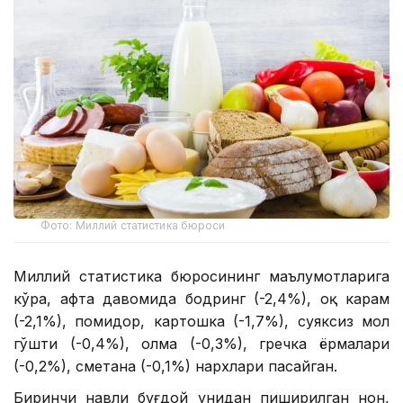
Фото: Миллий статистика бюроси
Миллий статистика бюросининг маълумотларига
кўра, ҳафта давомида бодринг (-2,4%), оқ карам
(-2,1%), помидор, картошка (-1,7%), суяксиз мол
гўшти (-0,4%), олма (-0,3%), гречка ёрмалари
(-0,2%), сметана (-0,1%) нархлари пасайган.
Биринчи навли буғдой унидан пиширилган нон,