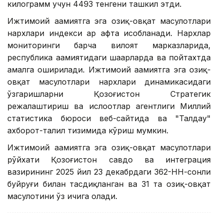
килограмм учун 4493 тенгени ташкил этди.
Ижтимоий аҳамиятга эга озиқ-овқат маҳсулотлари
нархлари индекси ҳар ҳафта ҳисобланади. Нархлар
мониторинги барча вилоят марказларида,
республика аҳамиятидаги шаҳарларда ва пойтахтда
амалга оширилади. Ижтимоий аҳамиятга эга озиқ-
овқат маҳсулотлари нархлари динамикасидаги
ўзгаришларни Қозоғистон Стратегик
режалаштириш ва ислоҳотлар агентлиги Миллий
статистика бюроси веб-сайтида ва "Талдау"
ахборот-таҳлил тизимида кўриш мумкин.
Ижтимоий аҳамиятга эга озиқ-овқат маҳсулотлари
рўйхати Қозоғистон савдо ва интеграция
вазирининг 2025 йил 23 декабрдаги 362-НН-сонли
буйруғи билан тасдиқланган ва 31 та озиқ-овқат
маҳсулотини ўз ичига олади.