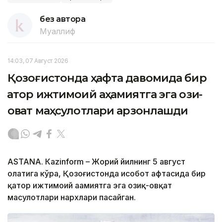
без автора
Муаллиф
14:03, 07 Август 2026
Қозоғистонда ҳафта давомида бир
қатор ижтимоий аҳамиятга эга озиқ-
овқат маҳсулотлари арзонлашди
ASTANА. Кazinform – Жорий йилнинг 5 август
ҳолатига кўра, Қозоғистонда ҳисобот ҳафтасида бир
қатор ижтимоий аҳамиятга эга озиқ-овқат
маҳсулотлари нархлари пасайган.