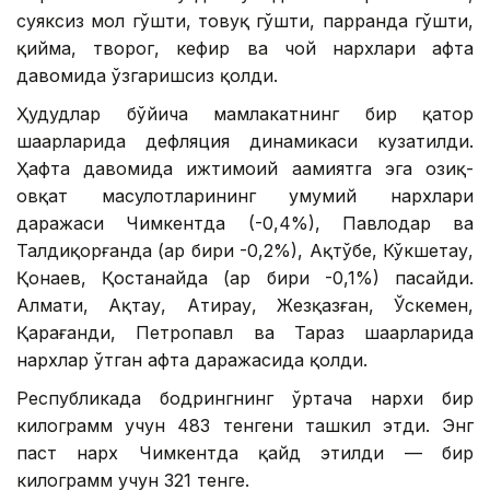
суяксиз мол гўшти, товуқ гўшти, парранда гўшти,
қийма, творог, кефир ва чой нархлари ҳафта
давомида ўзгаришсиз қолди.
Ҳудудлар бўйича мамлакатнинг бир қатор
шаҳарларида дефляция динамикаси кузатилди.
Ҳафта давомида ижтимоий аҳамиятга эга озиқ-
овқат маҳсулотларининг умумий нархлари
даражаси Чимкентда (-0,4%), Павлодар ва
Талдиқорғанда (ҳар бири -0,2%), Ақтўбе, Кўкшетау,
Қонаев, Қостанайда (ҳар бири -0,1%) пасайди.
Алмати, Ақтау, Атирау, Жезқазған, Ўскемен,
Қарағанди, Петропавл ва Тараз шаҳарларида
нархлар ўтган ҳафта даражасида қолди.
Республикада бодрингнинг ўртача нархи бир
килограмм учун 483 тенгени ташкил этди. Энг
паст нарх Чимкентда қайд этилди — бир
килограмм учун 321 тенге.