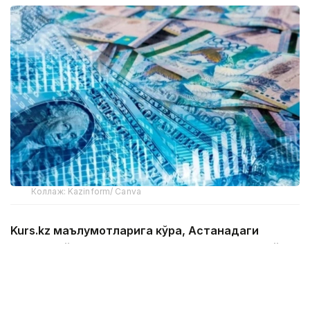
Коллаж: Kazinform/ Canva
Kurs.kz маълумотларига кўра, Астанадаги
валюта айирбошлаш шохобчаларидаги жорий
ўртача валюта курси:
доллар: сотиб олиш — 465,43 тенге, сотиш —
472,32 тенге;