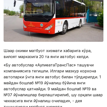
Шаҳар ҳокими матбуот хизмати хабарига кўра,
вилоят марказига 20 та янги автобус келди.
«Бу автобуслар «АулиеатаТрансПас» ташувчи
компаниясига тегишли. Илгари мазкур корхона
автопарки ўнта янги автобус билан тўлдирилди. 1
майдан бошлаб №19 йўналиш бўйича янги
автобуслар қатнайди. 9 майдан бошлаб №19 ва
№37 йўналишлар бирлаштирилиб, шу орқали шаҳар
чеккасига янги йўналиш очилади», - дея
тушунтирди матбуот хизмати.