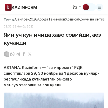
KAZINFORM
ЎЗ
Сайлов-2026
Ақорда
Тайинлов
Ҳодиса
Қонун ва интизо
Тренд:
08:35, 29 Ноябр 2025
Яқин уч кун ичида ҳаво совийди, аёз
кучаяди
ASTANA. Kazinform — “Қазгидромет” РДК
синоптиклари 29, 30 ноябрь ва 1 декабрь кунлари
республикада кутилаётган об-ҳаво
маълумотларини эълон қилди.