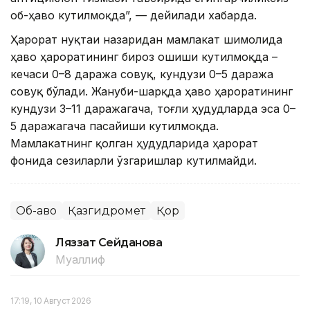
об-ҳаво кутилмоқда”, — дейилади хабарда.
Ҳарорат нуқтаи назаридан мамлакат шимолида
ҳаво ҳароратининг бироз ошиши кутилмоқда –
кечаси 0–8 даража совуқ, кундузи 0–5 даража
совуқ бўлади. Жануби-шарқда ҳаво ҳароратининг
кундузи 3–11 даражагача, тоғли ҳудудларда эса 0–
5 даражагача пасайиши кутилмоқда.
Мамлакатнинг қолган ҳудудларида ҳарорат
фонида сезиларли ўзгаришлар кутилмайди.
Об-ҳаво
Қазгидромет
Қор
Ляззат Сейданова
Муаллиф
17:19, 10 Август 2026