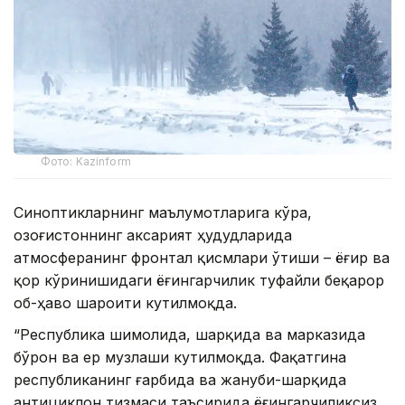
Фото: Kazinform
Синоптикларнинг маълумотларига кўра,
Қозоғистоннинг аксарият ҳудудларида
атмосферанинг фронтал қисмлари ўтиши – ёғир ва
қор кўринишидаги ёғингарчилик туфайли беқарор
об-ҳаво шароити кутилмоқда.
“Республика шимолида, шарқида ва марказида
бўрон ва ер музлаши кутилмоқда. Фақатгина
республиканинг ғарбида ва жануби-шарқида
антициклон тизмаси таъсирида ёғингарчиликсиз