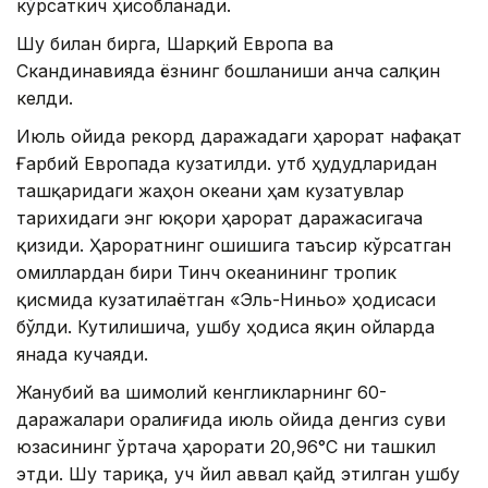
кўрсаткич ҳисобланади.
Шу билан бирга, Шарқий Европа ва
Скандинавияда ёзнинг бошланиши анча салқин
келди.
Июль ойида рекорд даражадаги ҳарорат нафақат
Ғарбий Европада кузатилди. Қутб ҳудудларидан
ташқаридаги жаҳон океани ҳам кузатувлар
тарихидаги энг юқори ҳарорат даражасигача
қизиди. Ҳароратнинг ошишига таъсир кўрсатган
омиллардан бири Тинч океанининг тропик
қисмида кузатилаётган «Эль-Ниньо» ҳодисаси
бўлди. Кутилишича, ушбу ҳодиса яқин ойларда
янада кучаяди.
Жанубий ва шимолий кенгликларнинг 60-
даражалари оралиғида июль ойида денгиз суви
юзасининг ўртача ҳарорати 20,96°С ни ташкил
этди. Шу тариқа, уч йил аввал қайд этилган ушбу