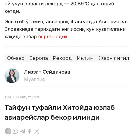
ой учун аввалги рекорд — 20,89°С дан ошиб
кетди.
Эслатиб ўтамиз, аввалроқ 4 августда Австрия ва
Словакияда тарихдаги энг иссиқ кун кузатилгани
ҳақида хабар
берган эдик.
Об-ҳаво
Европа
Рекорд
Иқлим
Жаҳон янгили
Ляззат Сейданова
Муаллиф
13:40, 10 Август 2026
Тайфун туфайли Хитойда юзлаб
авиарейслар бекор қилинди