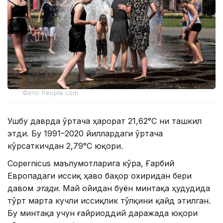
Фото: People.com
Ушбу даврда ўртача ҳарорат 21,62°С ни ташкил
этди. Бу 1991–2020 йиллардаги ўртача
кўрсаткичдан 2,79°С юқори.
Copernicus маълумотларига кўра, Ғарбий
Европадаги иссиқ ҳаво баҳор охиридан бери
давом
этади.
Май ойидан буён минтақа ҳудудида
тўрт марта кучли иссиқлик тўлқини қайд этилган.
Бу минтақа учун ғайриоддий даражада юқори