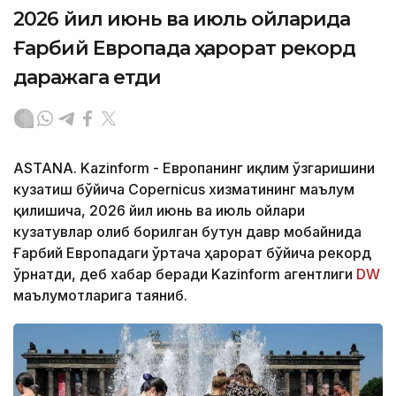
2026 йил июнь ва июль ойларида
Ғарбий Европада ҳарорат рекорд
даражага етди
ASTANA. Kazinform - Европанинг иқлим ўзгаришини
кузатиш бўйича Copernicus хизматининг маълум
қилишича, 2026 йил июнь ва июль ойлари
кузатувлар олиб борилган бутун давр мобайнида
Ғарбий Европадаги ўртача ҳарорат бўйича рекорд
ўрнатди, деб хабар беради Kazinform агентлиги
DW
маълумотларига таяниб.