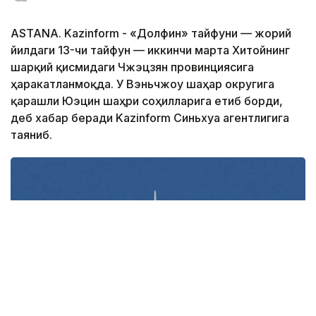
ASTANA. Kazinform - «Долфин» тайфуни — жорий
йилдаги 13-чи тайфун — иккинчи марта Хитойнинг
шарқий қисмидаги Чжэцзян провинциясига
ҳаракатланмоқда. У Вэньчжоу шаҳар округига
қарашли Юэцин шаҳри соҳилларига етиб борди,
деб хабар беради Kazinform Синьхуа агентлигига
таяниб.