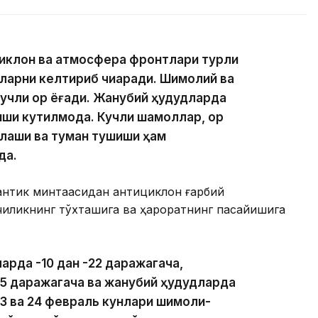
циклон ва атмосфера фронтлари турли
ларни келтириб чиқаради. Шимолий ва
кучли қор ёғади. Жанубий ҳудудларда
иши кутилмоқда. Кучли шамоллар, қор
злаши ва туман тушиши ҳам
да.
антик минтақасидан антициклон ғарбий
рчиликнинг тўхташига ва ҳароратнинг пасайишига
арда -10 дан -22 даражагача,
25 даражагача ва жанубий ҳудудларда
23 ва 24 февраль кунлари шимоли-