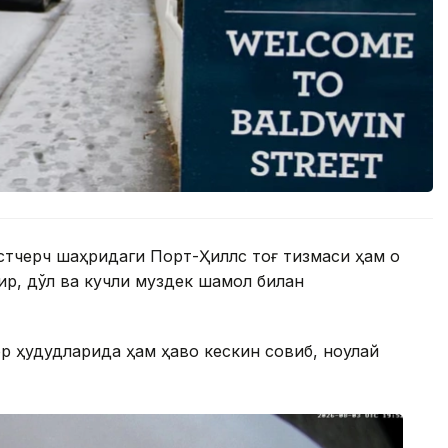
йстчерч шаҳридаги Порт-Ҳиллс тоғ тизмаси ҳам оқ
мғир, дўл ва кучли муздек шамол билан
р ҳудудларида ҳам ҳаво кескин совиб, ноқулай