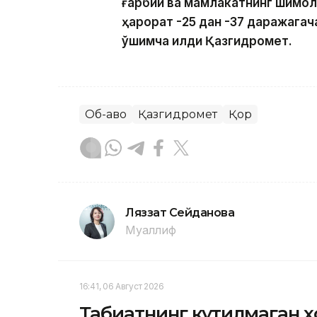
ғарбий ва мамлакатнинг шимоли
ҳарорат -25 дан -37 даражагач
қўшимча қилди Қазгидромет.
Об-ҳаво
Қазгидромет
Қор
Ляззат Сейданова
Муаллиф
16:41, 06 Август 2026
Табиатнинг кутилмаган ҳ