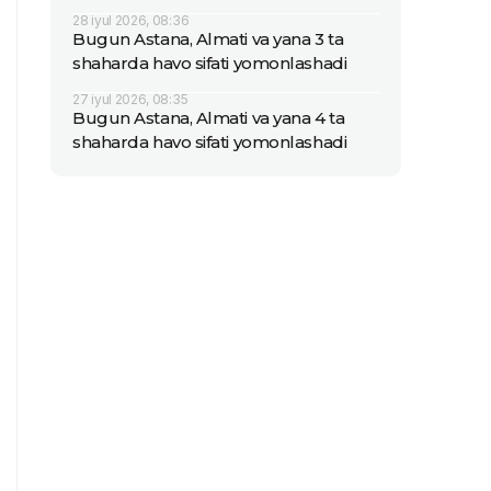
28 iyul 2026, 08:36
Bugun Astana, Almati va yana 3 ta
shaharda havo sifati yomonlashadi
27 iyul 2026, 08:35
Bugun Astana, Almati va yana 4 ta
shaharda havo sifati yomonlashadi