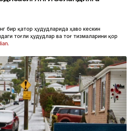
нг бир қатор ҳудудларида ҳаво кескин
даги тоғли ҳудудлар ва тоғ тизмаларини қор
ian.