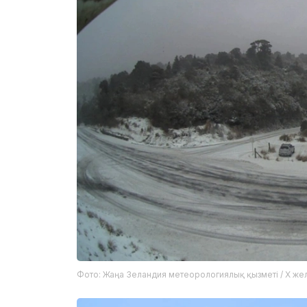
Фото: Жаңа Зеландия метеорологиялық қызметі / X жел