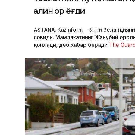
қалин қор ёғди
ASTANA. Kazinform
—
Янги Зеландияни
совиди. Мамлакатнинг Жанубий ороли
қоплади, деб хабар беради
The Guard