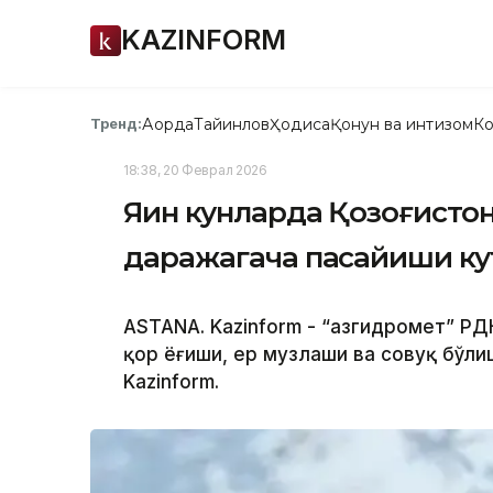
KAZINFORM
Ақорда
Тайинлов
Ҳодиса
Қонун ва интизом
Ко
Тренд:
18:38, 20 Феврал 2026
Яқин кунларда Қозоғисто
даражагача пасайиши ку
ASTANA. Kazinform - “Қазгидромет” РД
қор ёғиши, ер музлаши ва совуқ бўл
Kazinform.