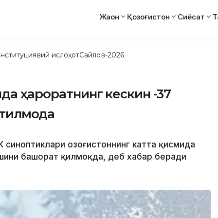
Жаҳон
Қозоғистон
Сиёсат
Т
нституциявий ислоҳот
Сайлов-2026
нда ҳароратнинг кескин -37
тилмоқда
К синоптиклари Қозоғистоннинг катта қисмида
ишини башорат қилмоқда, деб хабар беради