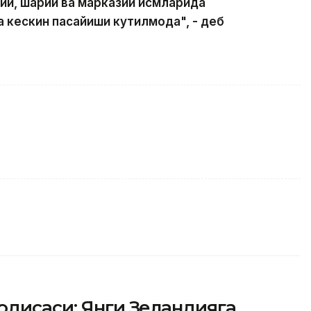
й, шарқий ва марказий қисмларида
а кескин пасайиши кутилмоқда", - деб
одисаси: Янги Зеландияга