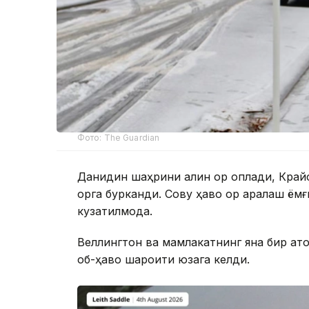
Фото: The Guardian
Данидин шаҳрини қалин қор қоплади, Кра
қорга бурканди. Совуқ ҳаво қор аралаш ё
кузатилмоқда.
Веллингтон ва мамлакатнинг яна бир қато
об-ҳаво шароити юзага келди.