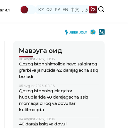
KZ
QZ
РУ
EN
中文
ق ز
ЎЗ
аҳлил
Мавзуга оид
06 avgust 2026, 08:35
Qozog‘iston shimolida havo salqinroq,
g‘arbi va janubida 42 darajagacha issiq
bo‘ladi
05 avgust 2026, 08:36
Qozog‘istonning bir qator
hududlarida 40 darajagacha issiq,
momaqaldiroq va dovullar
kutilmoqda
04 avgust 2026, 08:36
40 daraja issiq va dovul: