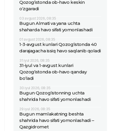
Qozog‘istonda ob-havo keskin
o‘zgaradi
03 avgust 2026, 08:35
Bugun Almati va yana uchta
shaharda havo sifati yomonlashadi
01 avgust 2026, 08:35
1-3-avgust kunlari Qozog‘istonda 40
darajagacha issiq havo saqlanib qoladi
31 iyul 2026, 08:35
31-iyul va 1-avgust kunlari
Qozog‘istonda ob-havo qanday
bo‘ladi
30 iyul 2026, 08:35
Bugun Qozog‘istonning uchta
shahrida havo sifati yomonlashadi
29 iyul 2026, 08:35
Bugun mamlakatning beshta
shahrida havo sifati yomonlashadi –
Qazgidromet