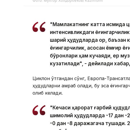
Фото: Мухтор Холдорбеков/ Kazinform
"Мамлакатнинг катта қисмида 
интенсивликдаги ёғингарчилик
шарқий ҳудудларда қор, баъзан 
ёғингарчилик, асосан ёмғир ёғ
бўронлари ҳам кучаяди, ер му
кузатилади", - дейилади хабар
Циклон ўтгандан сўнг, Европа-Трансатл
ҳудудларни қамраб олади, бу эса ёғинга
олиб келади.
"Кечаси ҳарорат ғарбий ҳудудл
шимолий ҳудудларда -17 дан -
-0 дан -8 даражагача тушади. 