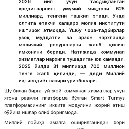
2026 йил учун тасдиқланган
кредитларнинг умумий миқдори 625
миллиард тенгени ташкил этади. Унда
олтита етакчи халқаро молия институти
иштирок этмоқда. Ушбу чора-тадбирлар
узоқ муддатли ва арзон нархларда
молиявий ресурсларни жалб қилиш
имконини беради. Натижада коммунал
хизматлар нархига тушадиган юк камаяди.
2025 йилда 31 миллиард 700 миллион
тенге жалб қилинди, — деди Миллий
иқтисодиёт вазири ўринбосари.
Шу билан бирга, уй-жой-коммунал хизматлар учун
ягона рақамли платформа бўлган Smart Turmys
платформасининг иккита модулини жорий этиш
бўйича ишлар олиб борилмоқда.
Миллий лойиҳа амалга оширилганидан бери