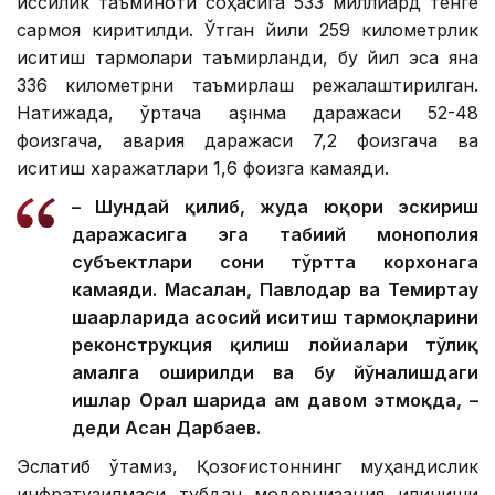
иссиқлик таъминоти соҳасига 533 миллиард тенге
сармоя киритилди. Ўтган йили 259 километрлик
иситиш тармоқлари таъмирланди, бу йил эса яна
336 километрни таъмирлаш режалаштирилган.
Натижада, ўртача аşıнма даражаси 52-48
фоизгача, авария даражаси 7,2 фоизгача ва
иситиш харажатлари 1,6 фоизга камаяди.
– Шундай қилиб, жуда юқори эскириш
даражасига эга табиий монополия
субъектлари сони тўртта корхонага
камаяди. Масалан, Павлодар ва Темиртау
шаҳарларида асосий иситиш тармоқларини
реконструкция қилиш лойиҳалари тўлиқ
амалга оширилди ва бу йўналишдаги
ишлар Орал шаҳрида ҳам давом этмоқда, –
деди Асан Дарбаев.
Эслатиб ўтамиз, Қозоғистоннинг муҳандислик
инфратузилмаси тубдан модернизация қилиниши