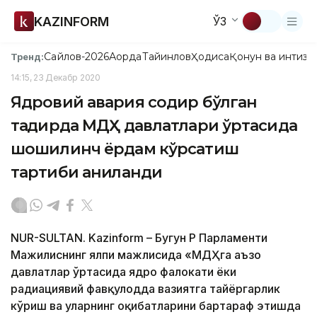
KAZINFORM
ЎЗ
Сайлов-2026
Ақорда
Тайинлов
Ҳодиса
Қонун ва интизо
Тренд:
14:15, 23 Декабр 2020
Ядровий авария содир бўлган
тақдирда МДҲ давлатлари ўртасида
шошилинч ёрдам кўрсатиш
тартиби аниқланди
NUR-SULTAN. Kazinform – Бугун ҚР Парламенти
Мажилиснинг ялпи мажлисида «МДҲга аъзо
давлатлар ўртасида ядро фалокати ёки
радиациявий фавқулодда вазиятга тайёргарлик
кўриш ва уларнинг оқибатларини бартараф этишда