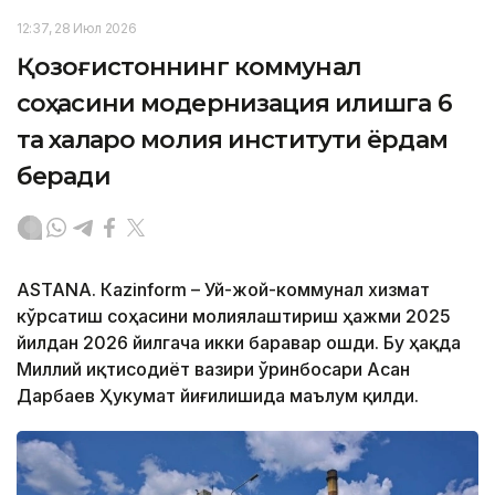
12:37, 28 Июл 2026
Қозоғистоннинг коммунал
соҳасини модернизация қилишга 6
та халқаро молия институти ёрдам
беради
ASTANА. Кazinform – Уй-жой-коммунал хизмат
кўрсатиш соҳасини молиялаштириш ҳажми 2025
йилдан 2026 йилгача икки баравар ошди. Бу ҳақда
Миллий иқтисодиёт вазири ўринбосари Асан
Дарбаев Ҳукумат йиғилишида маълум қилди.