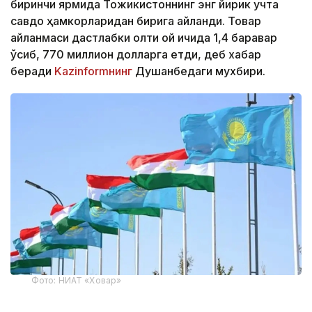
биринчи ярмида Тожикистоннинг энг йирик учта
савдо ҳамкорларидан бирига айланди. Товар
айланмаси дастлабки олти ой ичида 1,4 баравар
ўсиб, 770 миллион долларга етди, деб хабар
беради
Kazinformнинг
Душанбедаги мухбири.
Фото: НИАТ «Ховар»