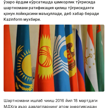
ўзаро ёрдам кўрсатишда ҳамкорлик тўғрисида
шартномани ратификация қилиш тўғрисида»ги
қонун лойиҳасини маъқуллади, деб хабар беради
Kazinform мухбири.
Шартномани ишлаб чиқиш 2016 йил 18 мартдаги
МДҲга аъзо давлатларнинг атом энергиясидан