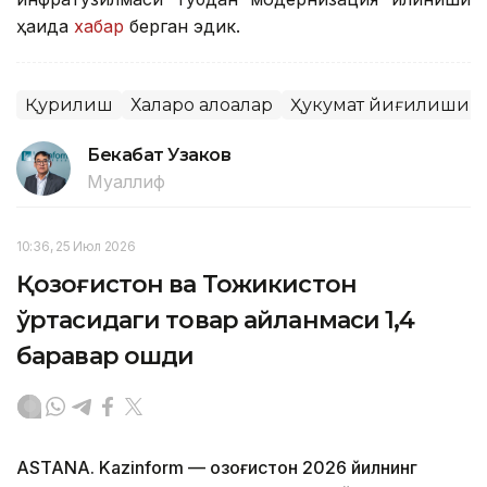
ҳақида
хабар
берган эдик.
Қурилиш
Халқаро алоқалар
Ҳукумат йиғилиши
Бекабат Узаков
Муаллиф
10:36, 25 Июл 2026
Қозоғистон ва Тожикистон
ўртасидаги товар айланмаси 1,4
баравар ошди
ASTANA. Kazinform — Қозоғистон 2026 йилнинг