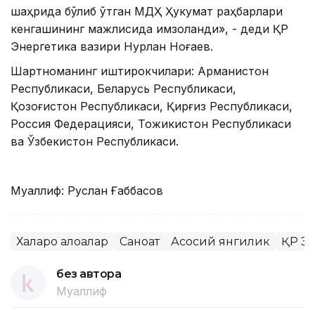
шаҳрида бўлиб ўтган МДҲ Ҳукумат раҳбарлари
кенгашининг мажлисида имзоланди», - деди ҚР
Энергетика вазири Нурлан Ноғаев.
Шартноманинг иштирокчилари: Арманистон
Республикаси, Беларусь Республикаси,
Қозоғистон Республикаси, Қирғиз Республикаси,
Россия Федерацияси, Тожикистон Республикаси
ва Ўзбекистон Республикаси.
Муаллиф: Руслан Ғаббасов
Халқаро алоқалар
Саноат
Асосий янгилик
ҚР Э
без автора
Муаллиф