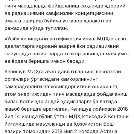
тинч мақсадларда фойдаланиш соҳасида ядровий
ва радиациявий хавфсизлик концепциясини
амалга ошириш бўйича устувор ҳаракатлар
режасида кўзда тутилган.
«Ушбу келишувни ратификация қилиш МДҲга аъзо
давлатларга ядровий авария ёки радиациявий
фавқулодда вазиятларда тезкор равишда маълумот
ва ёрдам беришга имкон беради.
Келишув МДҲга аъзо давлатларнинг ваколатли
органлари ўртасидаги ҳамкорликнинг
самарадорлиги ва ҳосилдорлигини оширишга,
атом энергиясидан тинч мақсадларда фойдаланиш
билан боғлиқ ҳар қандай ҳодисаларга ўз вақтида
жавоб беришга қаратилган. Келишув лойиҳаси 2018
йил 14 июнда бўлиб ўтган МДҲ Иқтисодий Кенгаши
йиғилишида маъқулланди ва Қозоғистон Бош
вазири томонидан 2018 йил 2 ноябрда Астана