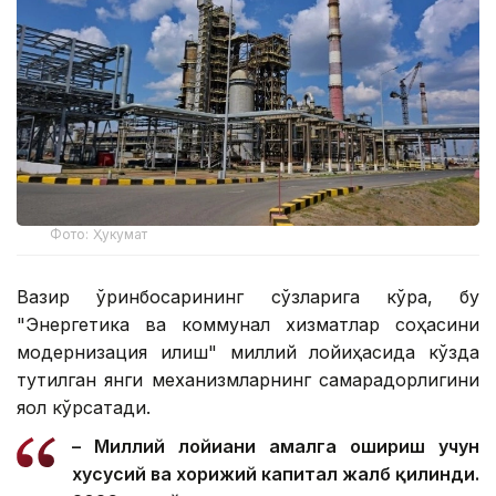
Фото: Ҳукумат
Вазир ўринбосарининг сўзларига кўра, бу
"Энергетика ва коммунал хизматлар соҳасини
модернизация қилиш" миллий лойиҳасида кўзда
тутилган янги механизмларнинг самарадорлигини
яққол кўрсатади.
– Миллий лойиҳани амалга ошириш учун
хусусий ва хорижий капитал жалб қилинди.