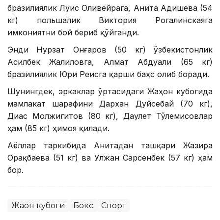
бразилиялик Луис Оливейрага, Анита Адишева (54
кг) польшалик Виктория Рогалинскаяга
имкониятни бой бериб қўйганди.
Энди Нурзат Онғаров (50 кг) ўзбекистонлик
Асилбек Жалиловга, Алмат Абдуали (65 кг)
бразилиялик Юри Реисга қарши баҳс олиб боради.
Шунингдек, эркаклар ўртасидаги Жаҳон кубогида
мамлакат шарафини Дархан Дуйсебай (70 кг),
Диас Молжигитов (80 кг), Даулет Тўлемисовлар
ҳам (85 кг) ҳимоя қилади.
Аёллар таркибида Анитадан ташқари Жазира
Орақбаева (51 кг) ва Улжан Сарсенбек (57 кг) ҳам
бор.
Жаҳон кубоги
Бокс
Спорт