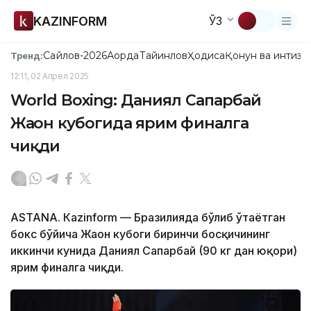
KAZINFORM
ЎЗ
Сайлов-2026
Ақорда
Тайинлов
Ҳодиса
Қонун ва интизо
Тренд:
12:11, 02 Апрел 2025
World Boxing: Даниял Сапарбай
Жаҳон кубогида ярим финалга
чиқди
ASTANА. Кazinform — Бразилияда бўлиб ўтаётган
бокс бўйича Жаҳон кубоги биринчи босқичининг
иккинчи кунида Даниял Сапарбай (90 кг дан юқори)
ярим финалга чиқди.