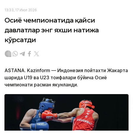
13:33, 17 Июл 2026
Осиё чемпионатида қайси
давлатлар энг яхши натижа
кўрсатди
ASTANA. Kazinform — Индонезия пойтахти Жакарта
шаҳрида U19 ва U23 тоифалари бўйича Осиё
чемпионати расман якунланди.