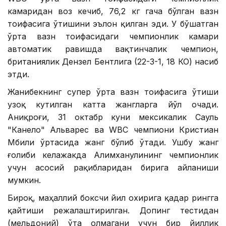
камаридан воз кечиб, 76,2 кг гача бўлган вазн
тоифасига ўтишини эълон қилган эди. У бўшатган
ўрта вазн тоифасидаги чемпионлик камари
автоматик равишда вақтинчалик чемпион,
британиялик Дензел Бентлига (22-3-1, 18 КО) насиб
этди.
Жанибекнинг супер ўрта вазн тоифасига ўтиши
узоқ кутилган катта жангларга йўл очади.
Аниқроғи, 31 октабр куни мексикалик Сауль
"Канело" Альварес ва WВC чемпиони Кристиан
Мбили ўртасида жанг бўлиб ўтади. Ушбу жанг
ғолиби келажакда Алимханулининг чемпионлик
учун асосий рақибларидан бирига айланиши
мумкин.
Бироқ, маҳаллий боксчи йил охирига қадар рингга
қайтиши режалаштирилган. Допинг тестидан
(мельдоний) ўта олмагани учун бир йиллик