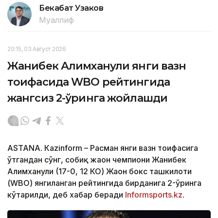
Бекабат Узаков
Муаллиф
20:15, 03 Август 2026
Жанибек Алимханули янги вазн
тоифасида WBO рейтингида
жангсиз 2-ўринга жойлашди
ASTANА. Кazinform – Расман янги вазн тоифасига
ўтгандан сўнг, собиқ жаҳон чемпиони Жанибек
Алимханули (17-0, 12 КО) Жаҳон бокс ташкилоти
(WBО) янгиланган рейтингида бирданига 2-ўринга
кўтарилди, деб хабар беради
Informsports.kz
.