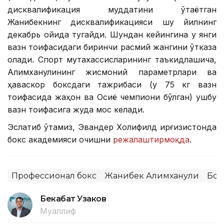
дисквалификация муддатини ўтаётган
Жанибекнинг дисквалификацияси шу йилнинг
декабрь ойида тугайди. Шундан кейингина у янги
вазн тоифасидаги биринчи расмий жангини ўтказа
олади. Спорт мутахассисларининг таъкидлашича,
Алимханулининг жисмоний параметрлари ва
ҳаваскор боксдаги тажрибаси (у 75 кг вазн
тоифасида жаҳон ва Осиё чемпиони бўлган) ушбу
вазн тоифасига жуда мос келади.
Эслатиб ўтамиз, Эвандер Холифилд Қирғизистонда
бокс академияси очишни
режалаштирмоқда
.
Профессионал бокс
Жанибек Алимханули
Бок
Бекабат Узаков
Муаллиф