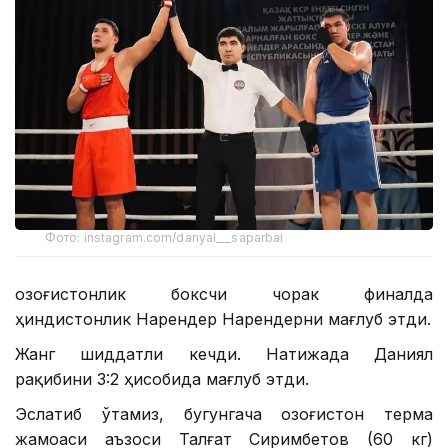
Фото: instagram.com/danyal___saparbai
Қозоғистонлик боксчи чорак финалда
ҳиндистонлик Нарендер Нарендерни мағлуб этди.
Жанг шиддатли кечди. Натижада Даниял
рақибини 3:2 ҳисобида мағлуб этди.
Эслатиб ўтамиз, бугунгача Қозоғистон терма
жамоаси аъзоси Талғат Сиримбетов (60 кг)