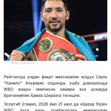
Фото: sports.kz
Рейтингда ундан фақат мексикалик юлдуз Сауль
"Канело" Альварес олдинда, ушбу дивизионда
WBО жаҳон чемпиони камари эса ҳозирда
британиялик Ҳамза Ширазга тегишли.
Эслатиб ўтамиз, 2026 йил 21 июл да «Qazaq Style»
WВО ўрта вазн тоифасидаги чемпионлик