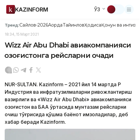
KAZINFORM
ЎЗ
Сайлов-2026
Ақорда
Тайинлов
Ҳодиса
Қонун ва интизо
Тренд:
18:34, 15 Март 2021
Wizz Air Abu Dhabi авиакомпанияси
Қозоғистонга рейсларни очади
NUR-SULTAN. Kazinform – 2021 йил 14 мартда ҚР
Индустрия ва инфратузилмаларни ривожлантириш
вазирлиги ва «Wizz Air Abu Dhabi» авиакомпанияси
Қозоғистон ва БАА ўртасида мунтазам рейсларни
очиш тўғрисида қўшма баёнот имзоладилар, деб
хабар беради Kazinform.