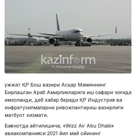
Ҳужжат ҚР Бош вазири Асқар Маминнинг
Бирлашган Араб Амирликларига иш сафари чоғида
имзоланди, деб хабар беради ҚР Индустрия ва
инфратузилмаларни ривожлантириш вазирлиги
матбуот хизмати.
Баёнотда айтилишича, «Wizz Air Abu Dhabi»
авиакомпанияси 2021 йил май ойининг