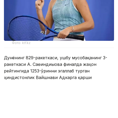
Фото: ktf.kz
Дунёнинг 829-ракеткаси, ушбу мусобақанинг 3-
ракеткаси А. Саөиндиыова финалда жаҳон
рейтингида 1253-ўринни эгаллаб турган
ҳиндистонлик Вайшнави Адкарга қарши
чемпионлик учун кураш олиб борди.
Биринчи партия кескин курашлар остида ўтди,
Аружан тай-брейкда муваффақиятли ўйнади - 7:6
(8:6).
Иккинчи сетда қозоғистонлик ёш теннисчи