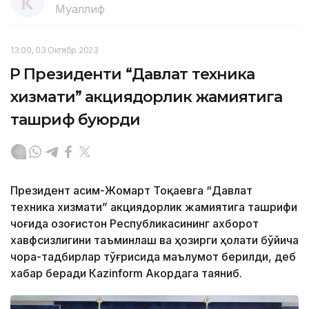
Муаллиф
13:00, 03 Октябр 2023
ҚР Президенти “Давлат техника
хизмати” акциядорлик жамиятига
ташриф буюрди
Президент Қасим-Жомарт Тоқаевга “Давлат
техника хизмати” акциядорлик жамиятига ташрифи
чоғида Қозоғистон Республикасининг ахборот
хавфсизлигини таъминлаш ва ҳозирги ҳолати бўйича
чора-тадбирлар тўғрисида маълумот берилди, деб
хабар беради Каzinform Акордага таяниб.