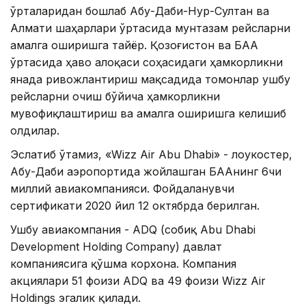
ўрталаридан бошлаб Абу-Даби-Нур-Султан ва
Алмати шаҳарлари ўртасида мунтазам рейсларни
амалга оширишга тайёр. Қозоғистон ва БАА
ўртасида ҳаво алоқаси соҳасидаги ҳамкорликни
янада ривожлантириш мақсадида томонлар ушбу
рейсларни очиш бўйича ҳамкорликни
мувофиқлаштириш ва амалга оширишга келишиб
олдилар.
Эслатиб ўтамиз, «Wizz Air Abu Dhabi» - лоукостер,
Абу-Даби аэропортида жойлашган БААнинг 6чи
миллий авиакомпанияси. Фойдаланувчи
сертификати 2020 йил 12 октябрда берилган.
Ушбу авиакомпания - ADQ (собиқ Abu Dhabi
Development Holding Company) давлат
компаниясига қўшма корхона. Компания
акциялари 51 фоизи ADQ ва 49 фоизи Wizz Air
Holdings эгалик қилади.