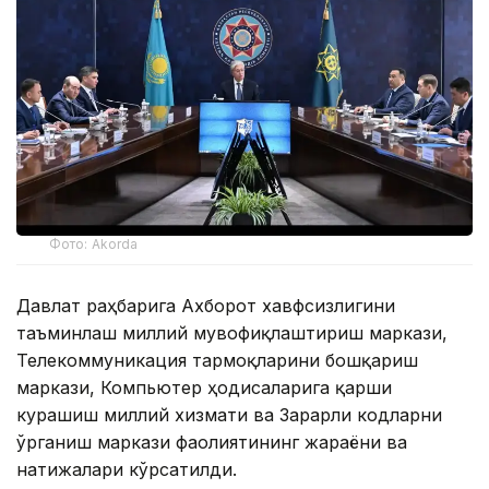
Фото: Akorda
Давлат раҳбарига Ахборот хавфсизлигини
таъминлаш миллий мувофиқлаштириш маркази,
Телекоммуникация тармоқларини бошқариш
маркази, Компьютер ҳодисаларига қарши
курашиш миллий хизмати ва Зарарли кодларни
ўрганиш маркази фаолиятининг жараёни ва
натижалари кўрсатилди.