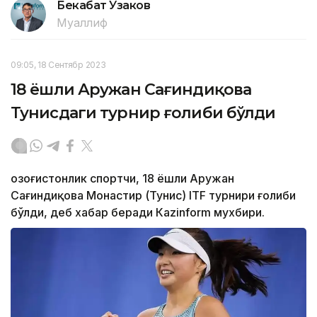
Бекабат Узаков
Муаллиф
09:05, 18 Сентябр 2023
18 ёшли Аружан Сағиндиқова
Тунисдаги турнир ғолиби бўлди
Қозоғистонлик спортчи, 18 ёшли Аружан
Сағиндиқова Монастир (Тунис) ITF турнири ғолиби
бўлди, деб хабар беради Каzinform мухбири.