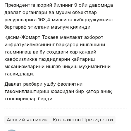
Президентга жорий йилнинг 9 ойи давомида
давлат органлари ва муҳим объектлар
ресурсларига 163,4 миллион киберҳужумнинг
бартараф этилгани маълум қилинди.
Қасим-Жомарт Тоқаев мамлакат ахборот
инфратузилмасининг барқарор ишлашини
таъминлаш ва бу соҳадаги ҳар қандай
хавфсизликка таҳдидларни қайтариш
механизмларини ишлаб чиқиш муҳимлигини
таъкидлади.
Давлат раҳбари ушбу фаолиятни
такомиллаштириш юзасидан бир қатор аниқ
топшириқлар берди.
Асосий янгилик
Қозоғистон Президенти