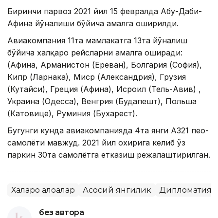
Биринчи парвоз 2021 йил 15 февралда Абу-Даби-
Афина йўналиши бўйича амалга оширилди.
Авиакомпания 11та мамлакатга 13та йўналиш
бўйича халқаро рейсларни амалга оширади:
(Афина, Арманистон (Ереван), Болгария (София),
Кипр (Ларнака), Миср (Александрия), Грузия
(Кутайси), Греция (Афина), Исроил (Тель-Авив) ,
Украина (Одесса), Венгрия (Будапешт), Польша
(Катовице), Руминия (Бухарест).
Бугунги кунда авиакомпанияда 4та янги А321 пео-
самолёти мавжуд. 2021 йил охирига келиб ўз
паркин 30та самолётга етказиш режалаштирилган.
Халқаро алоқалар
Асосий янгилик
Дипломатия
без автора