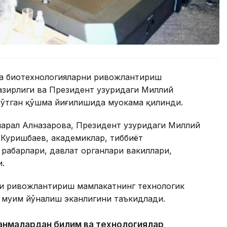
ча биотехнологияларни ривожлантириш
азирлиги ва Президент ҳузуридаги Миллий
ўтган қўшма йиғилишида муҳокама қилинди.
арал Алназарова, Президент ҳузуридаги Миллий
 Куришбаев, академиклар, тиббиёт
раҳбарлари, давлат органлари вакиллари,
.
и ривожлантириш мамлакатнинг технологик
муҳим йўналиш эканлигини таъкидлади.
ланмалардан билим ва технологиялар