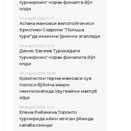
турнирнинг чорак финалга йўл
олди
07 avgust 2026, 10:10
Астана жамоаси велопойгачиси
Кристиан Скарони “Польша
тури”да иккинчи ўринни эгаллади
06 avgust 2026, 14:10
Денис Евсеев Туркиядаги
турнирнинг чорак финалига йўл
олди
06 avgust 2026, 13:39
Қозоғистон терма жамоаси сув
полоси бўйича жаҳон
чемпионатида Уругвайни мағлуб
этди
06 avgust 2026, 12:10
Елена Рибакина Торонто
турнирида қийин кечган ўйинда
ғалаба қозонди