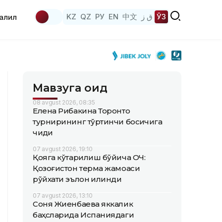
KZ
QZ
РУ
EN
中文
ق ز
ЎЗ
аҳлил
Мавзуга оид
08 avgust 2026, 08:35
Елена Рибакина Торонто
турнирининг тўртинчи босқичига
чиқди
07 avgust 2026, 19:10
Қояга кўтарилиш бўйича ОЧ:
Қозоғистон терма жамоаси
рўйхати эълон қилинди
07 avgust 2026, 13:10
Соня Жиенбаева яккалик
баҳсларида Испаниядаги