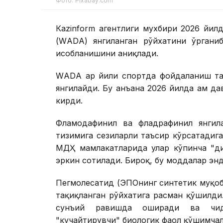
Фото: Pixabay.com
Кazinform агентлиги мухбири 2026 йилд
(WАDА) янгиланган рўйхатини ўргани
ҳисобланишини аниқлади.
WАDА ҳар йили спортда фойдаланиш та
янгилайди. Бу анъана 2026 йилда ҳам да
кирди.
Фламодафинил ва фладрафинил янгила
тизимига сезиларли таъсир кўрсатадиг
МДҲ мамлакатларида улар кўпинча "ди
эркин сотилади. Бироқ, бу моддалар эн
Пегмолесатид (ЭПОнинг синтетик муқоб
тақиқланган рўйхатига расман қўшилд
сунъий равишда оширади ва чида
"кучайтирувчи" биологик фаол қўшимча