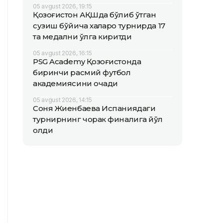
05 avgust 2026, 19:15
Қозоғистон АҚШда бўлиб ўтган
сузиш бўйича халқаро турнирда 17
та медални қўлга киритди
05 avgust 2026, 16:15
PSG Academy Қозоғистонда
биринчи расмий футбол
академиясини очади
05 avgust 2026, 14:15
Соня Жиенбаева Испаниядаги
турнирнинг чорак финалига йўл
олди