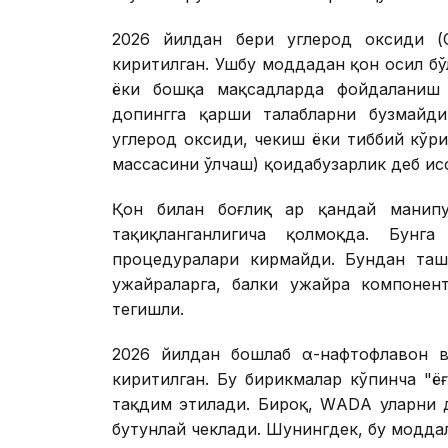
2026 йилдан бери углерод оксиди (
киритилган. Ушбу моддадан қон ҳосил 
ёки бошқа мақсадларда фойдаланиш қ
допингга қарши талабларни бузмайди.
углерод оксиди, чекиш ёки тиббий кўр
массасини ўлчаш) қоидабузарлик деб ҳи
Қон билан боғлиқ ҳар қандай манип
тақиқланганлигича қолмоқда. Бун
процедуралари кирмайди. Бундан таш
ҳужайраларга, балки ҳужайра компоне
тегишли.
2026 йилдан бошлаб α-нафтофлавон в
киритилган. Бу бирикмалар кўпинча "ё
тақдим этилади. Бироқ, WАDА уларни 
бутунлай чеклади. Шунингдек, бу модда