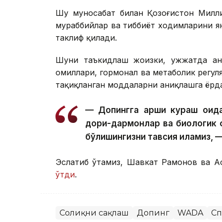
Шу муносабат билан Қозоғистон Милли
мураббийлар ва тиббиёт ходимларини я
таклиф қилади.
Шуни таъкидлаш жоизки, ҳужжатда ан
омиллари, гормонал ва метаболик регул
тақиқланган моддаларни аниқлашга ёрд
— Допингга қарши кураш қоид
дори-дармонлар ва биологик ф
бўлишингизни тавсия қиламиз,
Эслатиб ўтамиз, Шавкат Раҳмонов ва 
ўтди
.
Соғлиқни сақлаш
Допинг
WADA
Сп