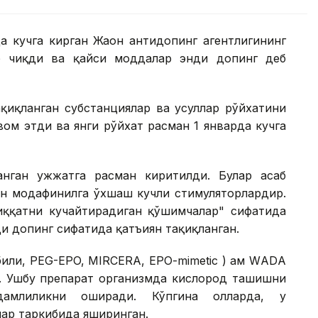
а кучга кирган Жаҳон антидопинг агентлигининг
б чиқди ва қайси моддалар энди допинг деб
қиқланган субстанциялар ва усуллар рўйхатини
вом этди ва янги рўйхат расман 1 январда кучга
нган ҳужжатга расман киритилди. Булар асаб
ан модафинилга ўхшаш кучли стимуляторлардир.
ққатни кучайтирадиган қўшимчалар" сифатида
ди допинг сифатида қатъиян тақиқланган.
или, PEG-EPO, MIRCERA, EPO-mimetic ) ҳам WАDА
и. Ушбу препарат организмда кислород ташишни
млиликни оширади. Кўпгина ҳолларда, у
лар таркибида яширинган.