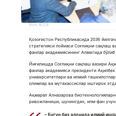
Фото: ҚР ССВ
Қозоғистон Республикасида 2036 йилга
стратегияси лойиҳаси Соғлиқни сақлаш в
фанлар академиясининг Алматида бўлиб 
Йиғилишда Соғлиқни сақлаш вазири Ақм
фанлар академияси президенти Ақилбек
университетлари ва илмий ташкилотлар 
олимлар ва мутахассислар иштирок этди
Ақмарал Алназарова биотехнологияларн
ривожланиши, шунингдек, илм-фан учун 
– Бугун биз алоҳида илмий иш