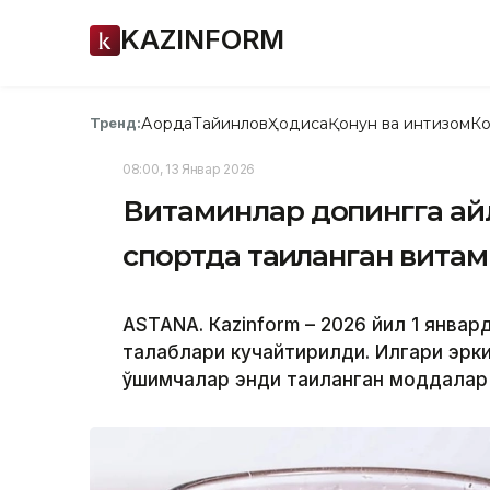
KAZINFORM
Ақорда
Тайинлов
Ҳодиса
Қонун ва интизом
Ко
Тренд:
08:00, 13 Январ 2026
Витаминлар допингга ай
спортда тақиқланган вит
ASTANА. Кazinform – 2026 йил 1 янва
талаблари кучайтирилди. Илгари эрк
қўшимчалар энди тақиқланган моддалар