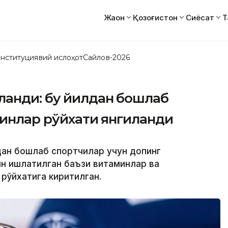
Жаҳон
Қозоғистон
Сиёсат
Т
нституциявий ислоҳот
Сайлов-2026
ланди: бу йилдан бошлаб
аминлар рўйхати янгиланди
рдан бошлаб спортчилар учун допинг
ин ишлатилган баъзи витаминлар ва
 рўйхатига киритилган.