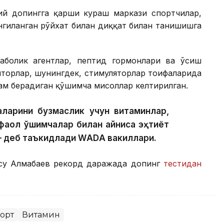
й допингга қарши кураш маркази спортчилар,
нгиланган рўйхат билан диққат билан танишишга
аболик агентлар, пептид гормонлари ва ўсиш
яторлар, шунингдек, стимуляторлар тоифаларида
ам берадиган қўшимча мисоллар келтирилган.
аларини бузмаслик учун витаминлар,
аол қўшимчалар билан айниқса эҳтиёт
 — деб таъкидлади WАDА вакиллари.
Асу Алмабаев рекорд даражада допинг
тестидан
орт
Витамин