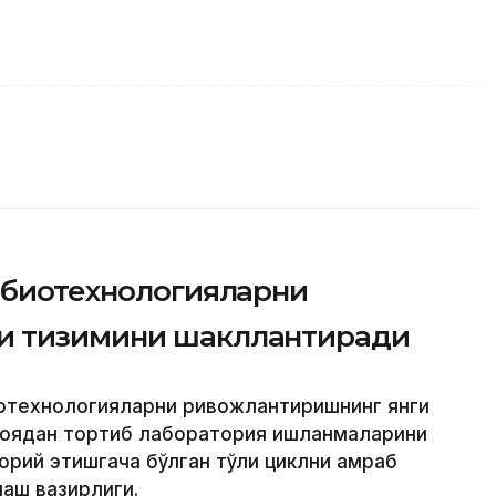
а биотехнологияларни
и тизимини шакллантиради
иотехнологияларни ривожлантиришнинг янги
ғоядан тортиб лаборатория ишланмаларини
орий этишгача бўлган тўлиқ циклни қамраб
лаш вазирлиги.