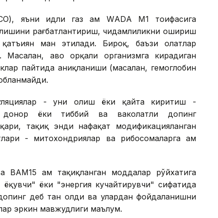
CО), яъни ҳидли газ ҳам WАDА М1 тоифасига
бўлишини рағбатлантириш, чидамлиликни ошириш
атъиян ман этилади. Бироқ, баъзи ҳолатлар
 Масалан, ҳаво орқали организмга кирадиган
иклар пайтида аниқланиши (масалан, гемоглобин
собланмайди.
уляциялар - уни олиш ёки қайта киритиш -
га донор ёки тиббий ва ваколатли допинг
қари, тақиқ энди нафақат модификацияланган
нтлари - митохондриялар ва рибосомаларга ҳам
а ВАМ15 ҳам тақиқланган моддалар рўйхатига
ғ ёқувчи" ёки "энергия кучайтирувчи" сифатида
допинг деб тан олди ва улардан фойдаланишни
лар эркин мавжудлиги маълум.