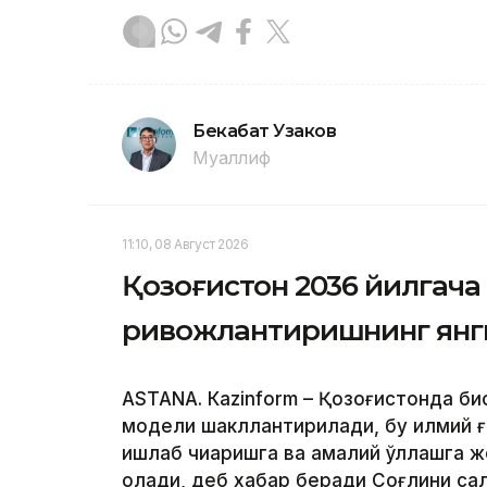
Бекабат Узаков
Муаллиф
11:10, 08 Август 2026
Қозоғистон 2036 йилгач
ривожлантиришнинг янг
ASTANА. Кazinform – Қозоғистонда б
модели шакллантирилади, бу илмий 
ишлаб чиқаришга ва амалий қўллашга ж
олади, деб хабар беради Соғлиқни сақ