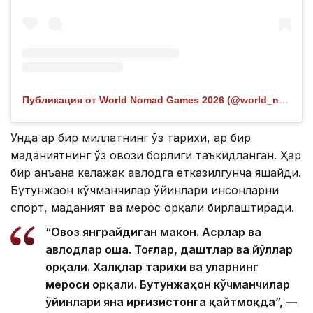
Публикация от World Nomad Games 2026 (@world_nomad_games)
Унда ҳар бир миллатнинг ўз тарихи, ҳар бир
маданиятнинг ўз овози борлиги таъкидланган. Ҳар
бир анъана келажак авлодга етказилгунча яшайди.
Бутунжаҳон кўчманчилар ўйинлари инсонларни
спорт, маданият ва мерос орқали бирлаштиради.
“Овоз янграйдиган макон. Асрлар ва
авлодлар оша. Тоғлар, даштлар ва йўллар
орқали. Халқлар тарихи ва уларнинг
мероси орқали. Бутунжаҳон кўчманчилар
ўйинлари яна Қирғизистонга қайтмоқда”, —