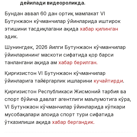
дейилади видеороликда.
Бундан аввал 60 дан ортиқ мамлакат VI
Бутунжаҳон кўчманчилар ўйинларида иштирок
этишини тасдиқлагани ҳақида
хабар қилинган
эдик.
Шунингдек, 2026 йилги Бутунжаҳон кўчманчилар
ўйинларининг маскоти сифатида қор барси
танлангани ҳақида ҳам
хабар берилган.
Қирғизистон VI Бутунжаҳон кўчманчилар
ўйинларига тайёргарлик ишларини
кучайтирди
.
Қирғизистон Республикаси Жисмоний тарбия ва
спорт бўйича давлат агентлиги маълумотига кўра,
VI Бутунжаҳон кўчманчилар ўйинларида кўпкари
мусобақалари алоҳида спорт тури сифатида
ўтказилиши ҳақида
хабар бергандик.