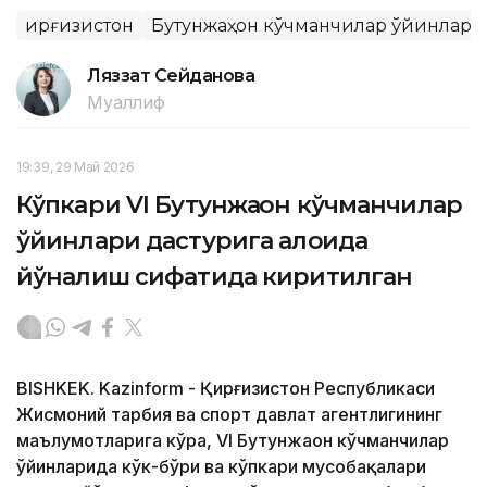
Қирғизистон
Бутунжаҳон кўчманчилар ўйинлари
Ляззат Сейданова
Муаллиф
19:39, 29 Май 2026
Кўпкари VI Бутунжаҳон кўчманчилар
ўйинлари дастурига алоҳида
йўналиш сифатида киритилган
BISHKEK. Kazinform - Қирғизистон Республикаси
Жисмоний тарбия ва спорт давлат агентлигининг
маълумотларига кўра, VI Бутунжаҳон кўчманчилар
ўйинларида кўк-бўри ва кўпкари мусобақалари