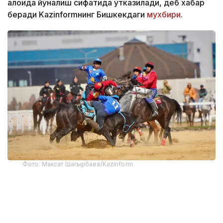
алоҳида йўналиш сифатида ўтказилади, деб хабар
беради Kazinformнинг Бишкекдаги
мухбири
.
Фото: Максат Шагырбаев/Kazinform
"2026 йилги ўйинларда икки спорт турини
бирлаштириш ҳақида гап ҳам бўлиши
мумкин эмас, бу мавзу ёпилган", - деди