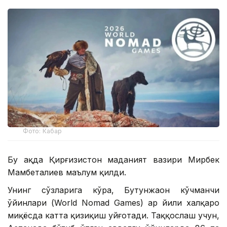
Фото: Кабар
Бу ҳақда Қирғизистон маданият вазири Мирбек
Мамбеталиев маълум қилди.
Унинг сўзларига кўра, Бутунжаҳон кўчманчи
ўйинлари (World Nomad Games) ҳар йили халқаро
миқёсда катта қизиқиш уйғотади. Таққослаш учун,