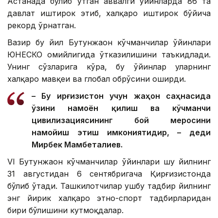
Астанада бўлиб ўтган аввалги ўйинларда 86 та
давлат иштирок этиб, халқаро иштирок бўйича
рекорд ўрнатган.
Вазир бу йил Бутунжаҳон кўчманчилар ўйинлари
ЮНEСКО ҳомийлигида ўтказилишини таъкидлади.
Унинг сўзларига кўра, бу ўйинлар уларнинг
халқаро мавқеи ва глобал обрўсини оширди.
– Бу Қирғизистон учун жаҳон саҳнасида
ўзини намоён қилиш ва кўчманчи
цивилизациясининг бой меросини
намойиш этиш имкониятидир, – деди
Мирбек Мамбеталиев.
VI Бутунжаҳон кўчманчилар ўйинлари шу йилнинг
31 августидан 6 сентябригача Қирғизистонда
бўлиб ўтади. Ташкилотчилар ушбу тадбир йилнинг
энг йирик халқаро этно-спорт тадбирларидан
бири бўлишини кутмоқдалар.