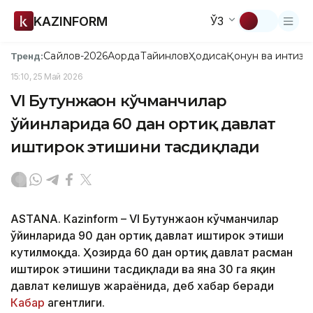
KAZINFORM
ЎЗ
Сайлов-2026
Ақорда
Тайинлов
Ҳодиса
Қонун ва интизо
Тренд:
15:10, 25 Май 2026
VI Бутунжаҳон кўчманчилар
ўйинларида 60 дан ортиқ давлат
иштирок этишини тасдиқлади
ASTANА. Кazinform – VI Бутунжаҳон кўчманчилар
ўйинларида 90 дан ортиқ давлат иштирок этиши
кутилмоқда. Ҳозирда 60 дан ортиқ давлат расман
иштирок этишини тасдиқлади ва яна 30 га яқин
давлат келишув жараёнида, деб хабар беради
Кабар
агентлиги.