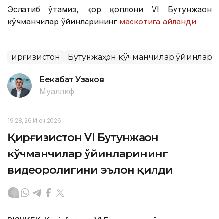
Эслатиб ўтамиз, қор қоплони VI Бутунжаҳон
кўчманчилар ўйинларининг
маскотига айланди
.
Қирғизистон
Бутунжаҳон кўчманчилар ўйинлари
Бекабат Узаков
Муаллиф
19:28, 26 Июн 2026
Қирғизистон VI Бутунжаҳон
кўчманчилар ўйинларининг
видеоролигини эълон қилди