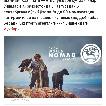
BISHKEK. Kazinform — VI Бутунжаҳон кўчманчилар
ўйинлари Қирғизистонда 31 августдан 6
сентябргача бўлиб ўтади. Унда 90 мамлакатдан
иштирокчилар қатнашиши кутилмоқда, деб хабар
беради Kazinform агентлигининг Бишкекдаги
мухбири
.
Фото: Кабар