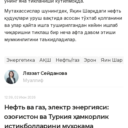
унинг яна тикланиши кутилмоқда.
Мутахассислар шунингдек, Яқин Шарқдаги нефть
қудуқлари уруш вақтида асосан тўхтаб қолганини
ва улар қайта ишга туширилгандан кейин ишлаб
чиқаришни тиклаш бир неча ҳафта давом этиши
мумкинлигини таъкидладилар.
Энергетика
АҚШ
Нефть/газ
Эрон
Яқин Шарқ
Ляззат Сейданова
Муаллиф
12:39, 02 Июн 2026
Нефть ва газ, электр энергияси:
Қозоғистон ва Туркия ҳамкорлик
истиқболларини муҳокама