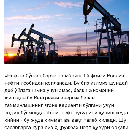
«Нефтга бўлган барча талабнинг 65 фоизи Россия
нефти ҳисобидан қопланади. Бу биз ўзимиз шундай
деб ўйлаганимиз учун эмас, балки жисмоний
жиҳатдан бу Венгрияни энергия билан
таъминлашнинг ягона варианти бўлгани учун
содир бўлмоқда. Яъни, нефт қувурини қуриш жуда
қийин - бу жуда қиммат ва вақт талаб қилади. Шу
сабабларга кўра биз «Дружба» нефт қувури орқали