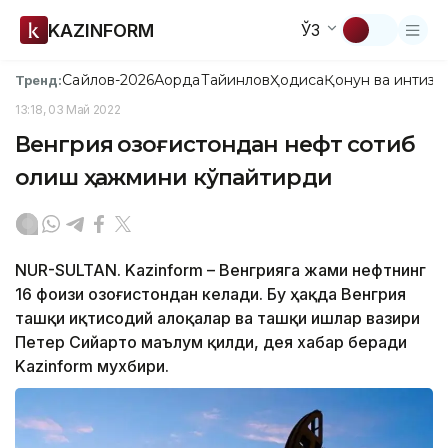
KAZINFORM
ЎЗ
Сайлов-2026
Ақорда
Тайинлов
Ҳодиса
Қонун ва интизо
Тренд:
13:18, 03 Май 2022
Венгрия Қозоғистондан нефт сотиб
олиш ҳажмини кўпайтирди
NUR-SULTAN. Kazinform – Венгрияга жами нефтнинг
16 фоизи Қозоғистондан келади. Бу ҳақда Венгрия
ташқи иқтисодий алоқалар ва ташқи ишлар вазири
Петер Сийарто маълум қилди, дея хабар беради
Kazinform мухбири.