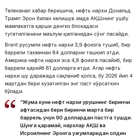
Телеканал хабар беришича, нефть нархи Дональд
Трамп Эрон билан келишув ҳамда АҚШнинг ушбу
мамлакатга қарши денгиз блокадаси
тугатилганини маълум қилганидан сўнг пасайди.
Brent русумли нефть нархи 3,9 фоизга тушиб, бир
баррели тахминан 84 долларни ташкил этди.
Америка нефти нархи эса 4,8 фоизга пасайиб, бир
баррели қарийб 81 долларга етди. Агар нефть
нархи шу даражада сақланиб қолса, бу 2026 йил 4
мартдан бери кузатилган энг паст кўрсаткич
бўлади.
“Жума куни нефт нархи урушнинг биринчи
ҳафтасидан бери биринчи марта бир
баррель учун 90 доллардан пастга тушди.
Шунга қарамай, нархлар АҚШ ва
Исроилнинг Эронга ҳужумларидан олдин