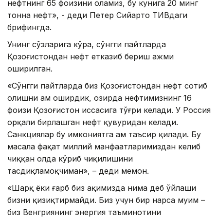
нефтнинг 65 фоизини оламиз, бу кунига 20 минг
тонна нефт», - деди Петер Сийарто ТИВдаги
брифингда.
Унинг сўзларига кўра, сўнгги пайтларда
Қозоғистондан нефт етказиб бериш ҳажми
оширилган.
«Сўнгги пайтларда биз Қозоғистондан нефт сотиб
олишни ҳам оширдик, ҳозирда нефтимизнинг 16
фоизи Қозоғистон ҳиссасига тўғри келади. У Россия
орқали бирлашган нефт қувуридан келади.
Санкциялар бу имкониятга ҳам таъсир қилади. Бу
масала фақат миллий манфаатларимиздан келиб
чиққан ҳолда кўриб чиқилишини
тасдиқламоқчиман», – деди меҳмон.
«Шарқ ёки ғарб биз ҳақимизда нима деб ўйлаши
бизни қизиқтирмайди. Биз учун бир нарса муҳим –
биз Венгриянинг энергия таъминотини