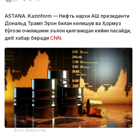
ASTANA. Kazinform — Нефть нархи АҚШ президенти
Дональд Трамп Эрон билан келишув ва Ҳормуз
бўғози очилишини эълон қилганидан кейин пасайди,
деб хабар беради
CNN
.
Фото: Midjourney