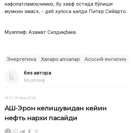
кафолатламоқчимиз, бу хавф остида бўлиши
мумкин эмас», - деб хулоса қилди Питер Сийарто.
Муаллиф: Азамат Сиздиқбаев
Энергетика
Халқаро алоқалар
Асосий янгилик
без автора
Муаллиф
19:27, 15 Июн 2026
АҚШ-Эрон келишувидан кейин
нефть нархи пасайди