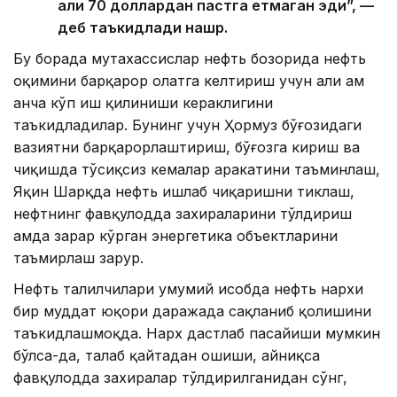
ҳали 70 доллардан пастга етмаган эди”, —
деб таъкидлади нашр.
Бу борада мутахассислар нефть бозорида нефть
оқимини барқарор ҳолатга келтириш учун ҳали ҳам
анча кўп иш қилиниши кераклигини
таъкидладилар. Бунинг учун Ҳормуз бўғозидаги
вазиятни барқарорлаштириш, бўғозга кириш ва
чиқишда тўсиқсиз кемалар ҳаракатини таъминлаш,
Яқин Шарқда нефть ишлаб чиқаришни тиклаш,
нефтнинг фавқулодда захираларини тўлдириш
ҳамда зарар кўрган энергетика объектларини
таъмирлаш зарур.
Нефть таҳлилчилари умумий ҳисобда нефть нархи
бир муддат юқори даражада сақланиб қолишини
таъкидлашмоқда. Нарx дастлаб пасайиши мумкин
бўлса-да, талаб қайтадан ошиши, айниқса
фавқулодда захиралар тўлдирилганидан сўнг,