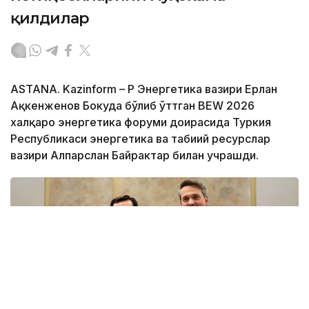
қилдилар
ASTANA. Kazinform – ҚР Энергетика вазири Ерлан
Ақкенженов Бокуда бўлиб ўттган BEW 2026
халқаро энергетика форуми доирасида Туркия
Республикаси энергетика ва табиий ресурслар
вазири Алпарслан Байрактар билан учрашди.