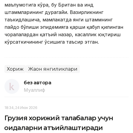
маълумотига кўра, бу Британ ва Ҳинд
штаммларининг дурагайи. Вазирликнинг
таъкидлашича, мамлакатда янги штаммнинг
пайдо бўлиши эпидемияга қарши қабул қилинган
чоралалардан қатъий назар, касаллик юқтириш
кўрсаткичининг ўсишига таъсир этган.
Хориж
Жаҳон янгиликлари
без автора
Муаллиф
18:34, 24 Июн 2026
Грузия хорижий талабалар учун
қоидаларни қатъийлаштиради