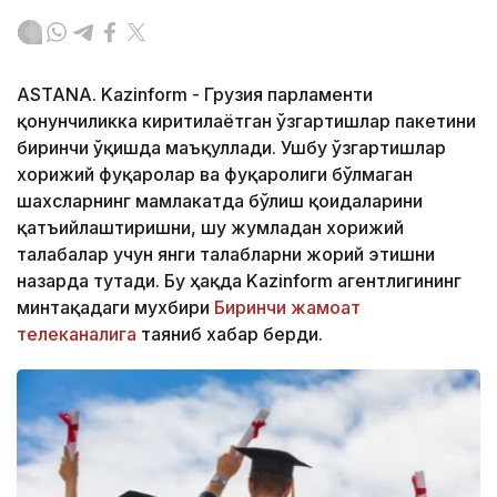
ASTANA. Kazinform - Грузия парламенти
қонунчиликка киритилаётган ўзгартишлар пакетини
биринчи ўқишда маъқуллади. Ушбу ўзгартишлар
хорижий фуқаролар ва фуқаролиги бўлмаган
шахсларнинг мамлакатда бўлиш қоидаларини
қатъийлаштиришни, шу жумладан хорижий
талабалар учун янги талабларни жорий этишни
назарда тутади. Бу ҳақда Kazinform агентлигининг
минтақадаги мухбири
Биринчи жамоат
телеканалига
таяниб хабар берди.