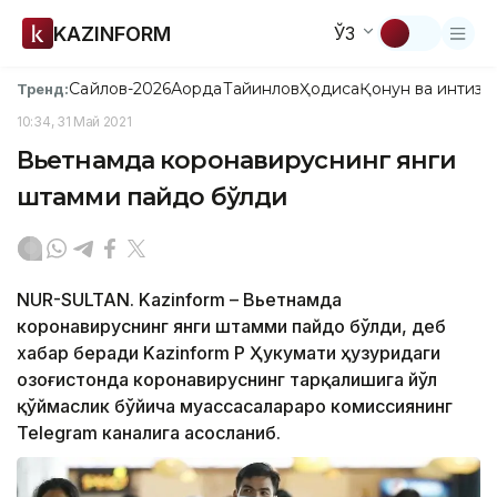
KAZINFORM
ЎЗ
Сайлов-2026
Ақорда
Тайинлов
Ҳодиса
Қонун ва интизо
Тренд:
10:34, 31 Май 2021
Вьетнамда коронавируснинг янги
штамми пайдо бўлди
NUR-SULTAN. Kazinform – Вьетнамда
коронавируснинг янги штамми пайдо бўлди, деб
хабар беради Kazinform ҚР Ҳукумати ҳузуридаги
Қозоғистонда коронавируснинг тарқалишига йўл
қўймаслик бўйича муассасалараро комиссиянинг
Telegram каналига асосланиб.