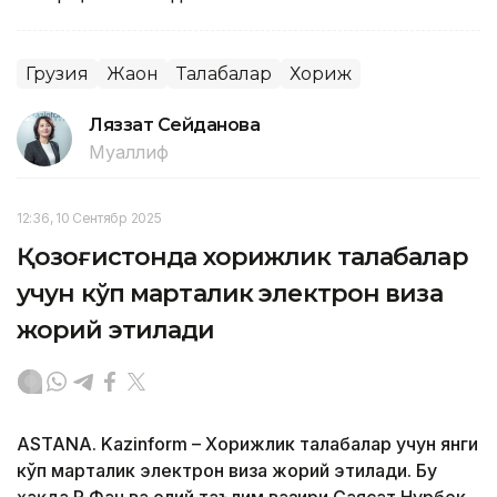
Грузия
Жаҳон
Талабалар
Хориж
Ляззат Сейданова
Муаллиф
12:36, 10 Сентябр 2025
Қозоғистонда хорижлик талабалар
учун кўп марталик электрон виза
жорий этилади
ASTANA. Kazinform – Хорижлик талабалар учун янги
кўп марталик электрон виза жорий этилади. Бу