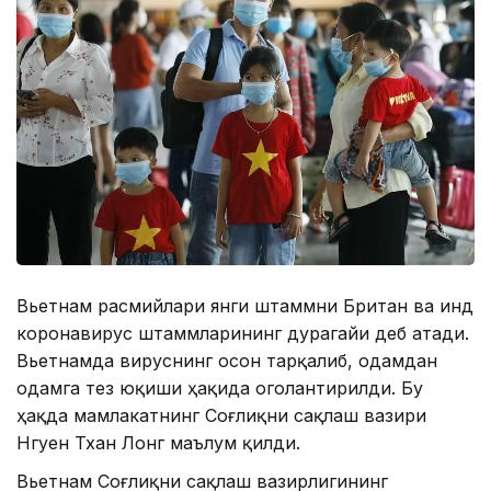
Вьетнам расмийлари янги штаммни Британ ва Ҳинд
коронавирус штаммларининг дурагайи деб атади.
Вьетнамда вируснинг осон тарқалиб, одамдан
одамга тез юқиши ҳақида оголантирилди. Бу
ҳақда мамлакатнинг Соғлиқни сақлаш вазири
Нгуен Тхан Лонг маълум қилди.
Вьетнам Соғлиқни сақлаш вазирлигининг