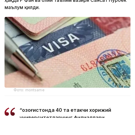
ҳақда ҚР Фан ва олий таълим вазири Саясат Нурбек
маълум қилди.
Фото: montsame
“Қозоғистонда 40 та етакчи хорижий
университетларнинг филиаллари
очилмоқда. Бугунги кунда
мамлакатимизда 31 минг 500 нафар