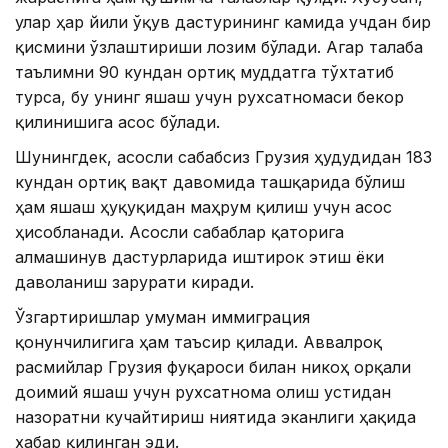
улар ҳар йили ўқув дастурининг камида учдан бир
қисмини ўзлаштириши лозим бўлади. Агар талаба
таълимни 90 кундан ортиқ муддатга тўхтатиб
турса, бу унинг яшаш учун рухсатномаси бекор
қилинишига асос бўлади.
Шунингдек, асосли сабабсиз Грузия ҳудудидан 183
кундан ортиқ вақт давомида ташқарида бўлиш
ҳам яшаш ҳуқуқидан маҳрум қилиш учун асос
ҳисобланади. Асосли сабаблар қаторига
алмашинув дастурларида иштирок этиш ёки
даволаниш зарурати киради.
Ўзгартиришлар умуман иммиграция
қонунчилигига ҳам таъсир қилади. Аввалроқ
расмийлар Грузия фуқароси билан никоҳ орқали
доимий яшаш учун рухсатнома олиш устидан
назоратни кучайтириш ниятида эканлиги ҳақида
хабар қилинган эди.