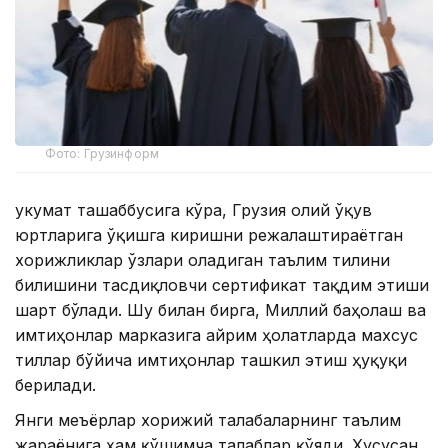
Фото: Грузинформ
Ҳукумат ташаббусига кўра, Грузия олий ўқув
юртларига ўқишга киришни режалаштираётган
хорижликлар ўзлари оладиган таълим тилини
билишини тасдиқловчи сертификат тақдим этиши
шарт бўлади. Шу билан бирга, Миллий баҳолаш ва
имтиҳонлар марказига айрим ҳолатларда махсус
тиллар бўйича имтиҳонлар ташкил этиш ҳуқуқи
берилади.
Янги меъёрлар хорижий талабаларнинг таълим
жараёнига ҳам қўшимча талаблар қўяди. Хусусан,