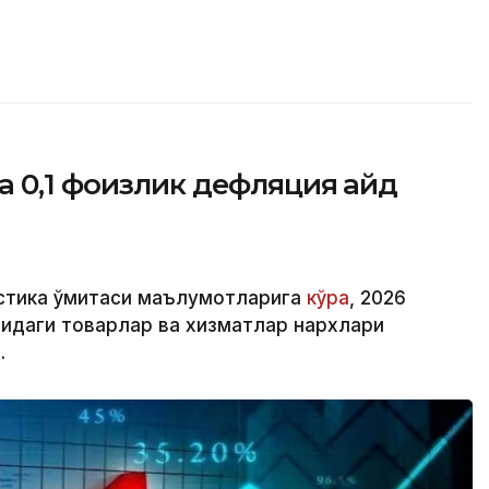
 0,1 фоизлик дефляция қайд
стика қўмитаси маълумотларига
кўра
, 2026
идаги товарлар ва хизматлар нархлари
.