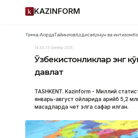
KAZINFORM
Ақорда
Тайинлов
Ҳодиса
Қонун ва интизом
Ко
Тренд:
14:30, 13 Октябр 2025
Ўзбекистонликлар энг кўп
давлат
TASHKENT. Kazinform - Миллий стати
январь-август ойларида қарийб 5,2 м
мақсадларда чет элга сафар қилган.