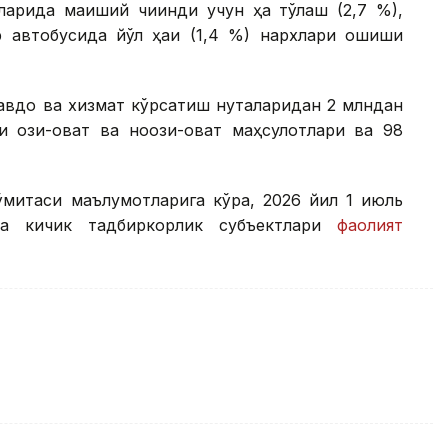
арида маиший чиқинди учун ҳақ тўлаш (2,7 %),
р автобусида йўл ҳақи (1,4 %) нархлари ошиши
савдо ва хизмат кўрсатиш нуқталаридан 2 млндан
и озиқ-овқат ва ноозиқ-овқат маҳсулотлари ва 98
ўмитаси маълумотларига кўра, 2026 йил 1 июль
та кичик тадбиркорлик субъектлари
фаолият