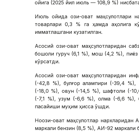
ойига (2025 йил июль — 108,9 %) нисбата
Июль ойида озиқ-овқат маҳсулотлари на
товарлари 0,3 % га ҳамда аҳолига кў
қимматлашгани кузатилган.
Асосий озиқ-овқат маҳсулотларидан сабз
бошоқли гуруч (6,1 %), мош (4,2 %), пи
кўрсатди.
Асосий озиқ-овқат маҳсулотларидан ин
(-42,8 %), булғор қалампири (-39,4 %),
(-18,0 %), қовун (-14,5 %), шафтоли (-10
(-7,1 %), узум (-6,6 %), олма (-6,6 %)
пасайиши муҳим ҳисса қўшди.
Ноозиқ-овқат маҳсулотлар нархларидан 
маркали бензин (8,5 %), АИ-92 маркали 