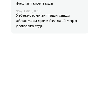
фаолият юритмоқда
30 iyul 2026, 11:36
Ўзбекистоннинг ташқи савдо
айланмаси ярим йилда 41 млрд
долларга етди