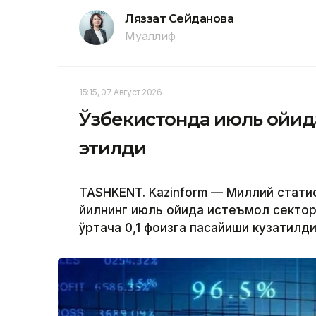
Ляззат Сейданова
Муаллиф
15:15, 07 Август 2026
Ўзбекистонда июль ойида
этилди
TASHKENT. Kazinform — Миллий стати
йилнинг июль ойида истеъмол сектор
ўртача 0,1 фоизга пасайиши кузатилди