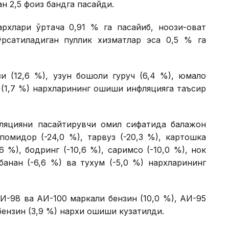
н 2,5 фоиз бандга пасайди.
рхлари ўртача 0,91 % га пасайиб, ноозиқ-овқат
рсатиладиган пуллик хизматлар эса 0,5 % га
и (12,6 %), узун бошоқли гуруч (6,4 %), юмалоқ
ёз (1,7 %) нархларининг ошиши инфляцияга таъсир
фляцияни пасайтирувчи омил сифатида бақлажон
 помидор (-24,0 %), тарвуз (-20,3 %), картошка
,6 %), бодринг (-10,6 %), саримсоқ (-10,0 %), нок
, банан (-6,6 %) ва тухум (-5,0 %) нархларининг
АИ-98 ва АИ-100 маркали бензин (10,0 %), АИ-95
бензин (3,9 %) нархи ошиши кузатилди.