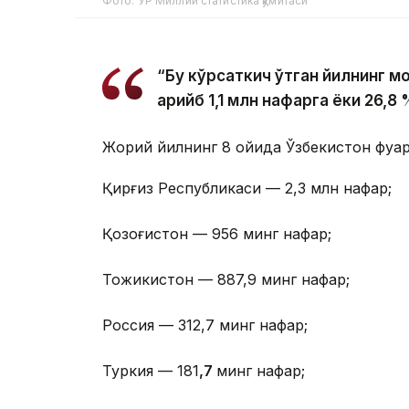
Фото: ЎР Миллий статистика қўмитаси
“Бу кўрсаткич ўтган йилнинг 
қарийб 1,1 млн нафарга ёки 26,8
Жорий йилнинг 8 ойида Ўзбекистон фуқар
Қирғиз Республикаси — 2,3 млн нафар;
Қозоғистон — 956 минг нафар;
Тожикистон — 887,9 минг нафар;
Россия — 312,7 минг нафар;
Туркия — 181
,7
минг нафар;