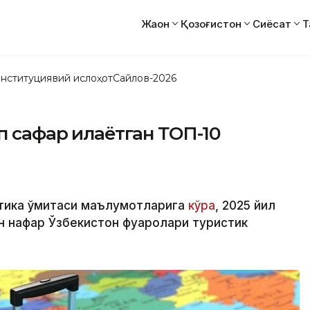
Жаҳон
Қозоғистон
Сиёсат
Т
нституциявий ислоҳот
Сайлов-2026
 сафар қилаётган ТОП-10
стика қўмитаси маълумотларига
кўра
, 2025 йил
лн нафар Ўзбекистон фуқаролари туристик