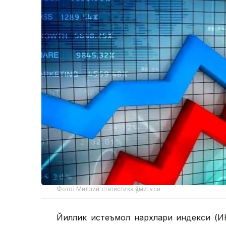
Фото: Миллий статистика қўмитаси
Йиллик истеъмол нархлари индекси (И