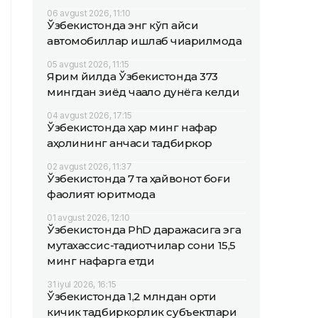
06 avgust 2026, 11:10
Ўзбекистонда энг кўп қайси
автомобиллар ишлаб чиқарилмоқда
05 avgust 2026, 11:15
Ярим йилда Ўзбекистонда 373
мингдан зиёд чақалоқ дунёга келди
04 avgust 2026, 17:15
Ўзбекистонда ҳар минг нафар
аҳолининг қанчаси тадбиркор
02 avgust 2026, 11:37
Ўзбекистонда 7 та ҳайвонот боғи
фаолият юритмоқда
01 avgust 2026, 12:10
Ўзбекистонда PhD даражасига эга
мутахассис-тадқиқотчилар сони 15,5
минг нафарга етди
31 iyul 2026, 16:15
Ўзбекистонда 1,2 млндан ортиқ
кичик тадбиркорлик субъектлари