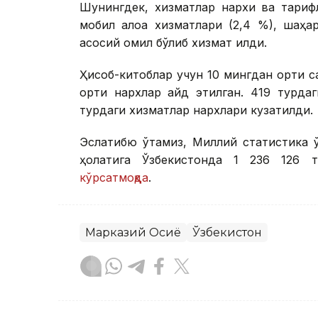
Шунингдек, хизматлар нархи ва тарифл
мобил алоқа хизматлари (2,4 %), шаҳа
асосий омил бўлиб хизмат қилди.
Ҳисоб-китоблар учун 10 мингдан ортиқ 
ортиқ нархлар қайд этилган. 419 турдаг
турдаги хизматлар нархлари кузатилди.
Эслатибю ўтамиз, Миллий статистика қ
ҳолатига Ўзбекистонда 1 236 126 
кўрсатмоқда
.
Марказий Осиё
Ўзбекистон