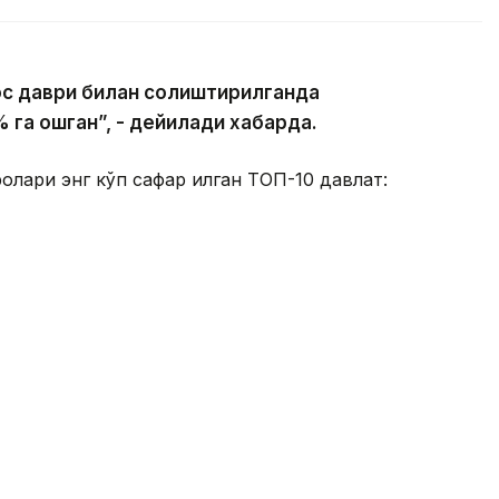
мос даври билан солиштирилганда
 % га ошган”, - дейилади хабарда.
олари энг кўп сафар қилган ТОП-10 давлат: