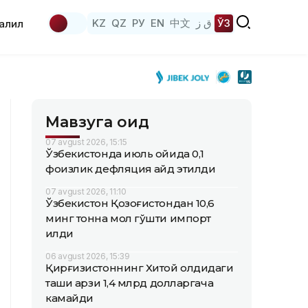
KZ
QZ
РУ
EN
中文
ق ز
ЎЗ
аҳлил
Мавзуга оид
07 avgust 2026, 15:15
Ўзбекистонда июль ойида 0,1
фоизлик дефляция қайд этилди
07 avgust 2026, 11:10
Ўзбекистон Қозоғистондан 10,6
минг тонна мол гўшти импорт
қилди
06 avgust 2026, 15:39
Қирғизистоннинг Хитой олдидаги
ташқи қарзи 1,4 млрд долларгача
камайди