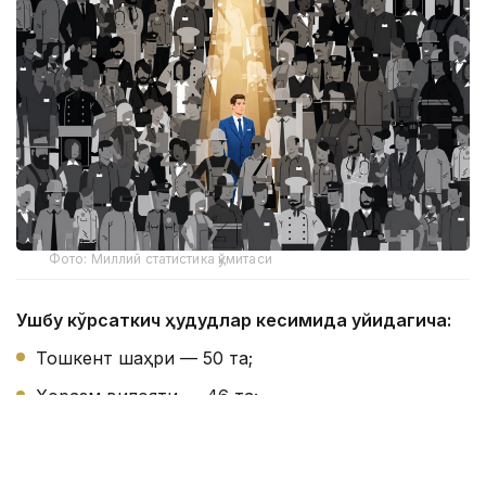
Фото: Миллий статистика қўмитаси
Ушбу кўрсаткич ҳудудлар кесимида қуйидагича:
Тошкент шаҳри — 50 та;
Хоразм вилояти — 46 та;
Сирдарё вилояти — 41 та;
Навоий вилояти — 38 та;