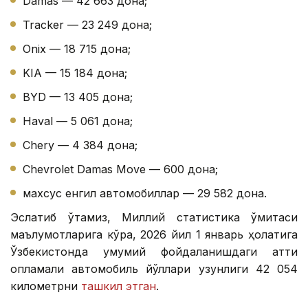
Damas — 42 663 дона;
Tracker — 23 249 дона;
Onix — 18 715 дона;
KIA — 15 184 дона;
BYD — 13 405 дона;
Haval — 5 061 дона;
Chery — 4 384 дона;
Chevrolet Damas Move — 600 дона;
махсус енгил автомобиллар — 29 582 дона.
Эслатиб ўтамиз, Миллий статистика қўмитаси
маълумотларига кўра, 2026 йил 1 январь ҳолатига
Ўзбекистонда умумий фойдаланишдаги қаттиқ
қопламали автомобиль йўллари узунлиги 42 054
километрни
ташкил этган
.