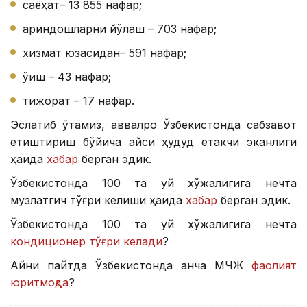
саёҳат– 13 855 нафар;
қариндошларни йўқлаш – 703 нафар;
хизмат юзасидан– 591 нафар;
ўқиш – 43 нафар;
тижорат – 17 нафар.
Эслатиб ўтамиз, аввалроқ Ўзбекистонда сабзавот
етиштириш бўйича қайси ҳудуд етакчи эканлиги
ҳақида
хабар
берган эдик.
Ўзбекистонда 100 та уй хўжалигига нечта
музлатгич тўғри келиши ҳақида
хабар
берган эдик.
Ўзбекистонда 100 та уй хўжалигига нечта
кондиционер тўғри келади
?
Айни пайтда Ўзбекистонда қанча МЧЖ
фаолият
юритмоқда
?