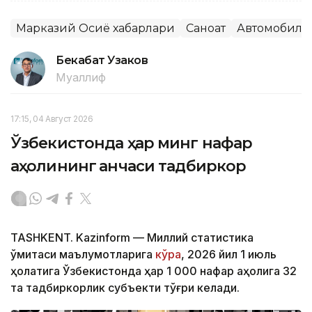
Марказий Осиё хабарлари
Саноат
Автомобилс
Бекабат Узаков
Муаллиф
17:15, 04 Август 2026
Ўзбекистонда ҳар минг нафар
аҳолининг қанчаси тадбиркор
TASHKENT. Kazinform — Миллий статистика
қўмитаси маълумотларига
кўра
, 2026 йил 1 июль
ҳолатига Ўзбекистонда ҳар 1 000 нафар аҳолига 32
та тадбиркорлик субъекти тўғри келади.