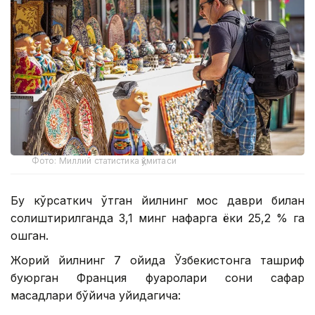
Фото: Миллий статистика қўмитаси
Бу кўрсаткич ўтган йилнинг мос даври билан
солиштирилганда 3,1 минг нафарга ёки 25,2 % га
ошган.
Жорий йилнинг 7 ойида Ўзбекистонга ташриф
буюрган Франция фуқаролари сони сафар
мақсадлари бўйича қуйидагича: