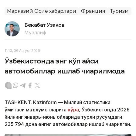
Марказий Осиё хабарлари
Франция
Туризм
Бекабат Узаков
Муаллиф
11:10, 06 Август 2026
Ўзбекистонда энг кўп қайси
автомобиллар ишлаб чиқарилмоқда
TASHKENT. Kazinform — Миллий статистика
қўмитаси маълумотларига
кўра
, Ўзбекистонда 2026
йилнинг январь-июнь ойларида турли русумдаги
235 794 дона енгил автомобиллар ишлаб чиқарилган.