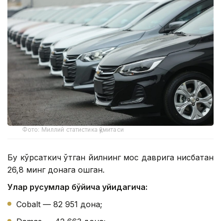
Фото: Миллий статистика қўмитаси
Бу кўрсаткич ўтган йилнинг мос даврига нисбатан
26,8 минг донага ошган.
Улар русумлар бўйича қуйидагича:
Cobalt — 82 951 дона;