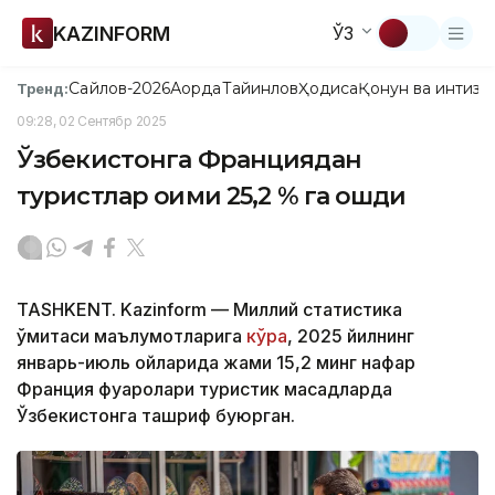
KAZINFORM
ЎЗ
Сайлов-2026
Ақорда
Тайинлов
Ҳодиса
Қонун ва интизо
Тренд:
09:28, 02 Сентябр 2025
Ўзбекистонга Франциядан
туристлар оқими 25,2 % га ошди
TASHKENT. Kazinform — Миллий статистика
қўмитаси маълумотларига
кўра
, 2025 йилнинг
январь-июль ойларида жами 15,2 минг нафар
Франция фуқаролари туристик мақсадларда
Ўзбекистонга ташриф буюрган.