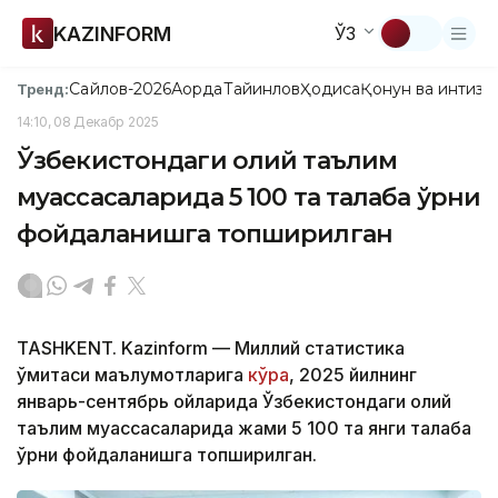
KAZINFORM
ЎЗ
Сайлов-2026
Ақорда
Тайинлов
Ҳодиса
Қонун ва интизо
Тренд:
14:10, 08 Декабр 2025
Ўзбекистондаги олий таълим
муассасаларида 5 100 та талаба ўрни
фойдаланишга топширилган
TASHKENT. Kazinform — Миллий статистика
қўмитаси маълумотларига
кўра
, 2025 йилнинг
январь-сентябрь ойларида Ўзбекистондаги олий
таълим муассасаларида жами 5 100 та янги талаба
ўрни фойдаланишга топширилган.