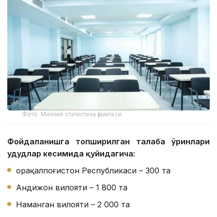
Фото: Миллий статистика қўмитаси
Фойдаланишга топширилган талаба ўринлари
ҳудудлар кесимида қуйидагича:
Қорақалпоғистон Республикаси – 300 та
Андижон вилояти – 1 800 та
Наманган вилояти – 2 000 та