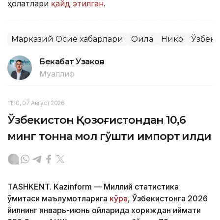
ҳолатлари
қайд этилган
.
Марказий Осиё хабарлари
Оила
Никоҳ
Ўзбеки
Бекабат Узаков
Муаллиф
11:10, 07 Август 2026
Ўзбекистон Қозоғистондан 10,6
минг тонна мол гўшти импорт қилди
TASHKENT. Kazinform — Миллий статистика
қўмитаси маълумотларига
кўра
, Ўзбекистонга 2026
йилнинг январь-июнь ойларида хориждан қиймати