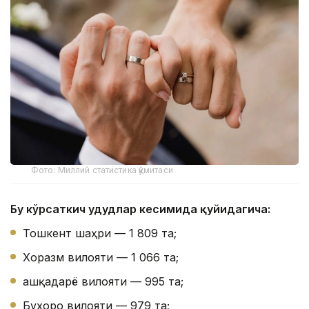
Фото: Миллий статистика қўмитаси
Бу кўрсаткич ҳудудлар кесимида қуйидагича:
Тошкент шаҳри — 1 809 та;
Хоразм вилояти — 1 066 та;
Қашқадарё вилояти — 995 та;
Бухоро вилояти — 979 та;