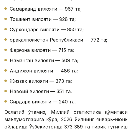
Самарқанд вилояти — 967 та;
Тошкент вилояти — 928 та;
Сурхондарё вилояти — 850 та;
Қорақалпоғистон Республикаси — 772 та;
Фарғона вилояти — 715 та;
Наманган вилояти — 509 та;
Андижон вилояти — 486 та;
Жиззах вилояти — 373 та;
Навоий вилояти — 351 та;
Сирдарё вилояти — 240 та.
Эслатиб ўтамиз, Миллий статистика қўмитаси
маълумотларига кўра, 2026 йилнинг январь-июнь
ойларида Ўзбекистонда 373 389 та тирик туғилиш