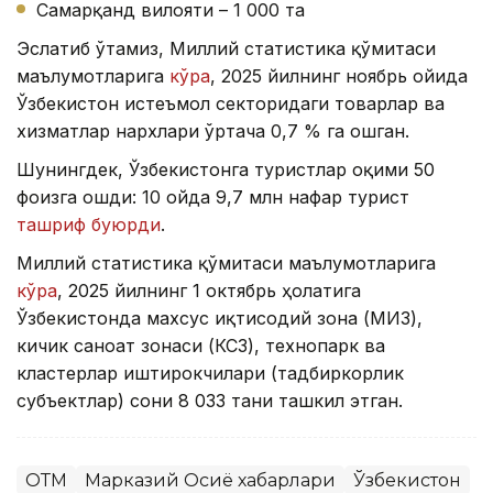
Самарқанд вилояти – 1 000 та
Эслатиб ўтамиз, Миллий статистика қўмитаси
маълумотларига
кўра
, 2025 йилнинг ноябрь ойида
Ўзбекистон истеъмол секторидаги товарлар ва
хизматлар нархлари ўртача 0,7 % га ошган.
Шунингдек, Ўзбекистонга туристлар оқими 50
фоизга ошди: 10 ойда 9,7 млн нафар турист
ташриф буюрди
.
Миллий статистика қўмитаси маълумотларига
кўра
, 2025 йилнинг 1 октябрь ҳолатига
Ўзбекистонда махсус иқтисодий зона (МИЗ),
кичик саноат зонаси (КСЗ), технопарк ва
кластерлар иштирокчилари (тадбиркорлик
субъектлар) сони 8 033 тани ташкил этган.
ОТМ
Марказий Осиё хабарлари
Ўзбекистон