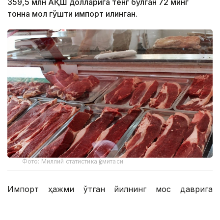
359,5 млн АҚШ долларига тенг бўлган 72 минг
тонна мол гўшти импорт қилинган.
Фото: Миллий статистика қўмитаси
Импорт ҳажми ўтган йилнинг мос даврига
нисбатан 6 минг тоннага ёки 9,1 фоизга ошган.
Мазкур даврда Ўзбекистонга энг кўп мол гўшти