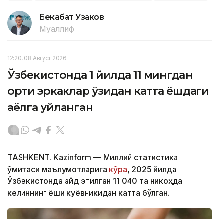
Бекабат Узаков
Муаллиф
12:20, 08 Август 2026
Ўзбекистонда 1 йилда 11 мингдан
ортиқ эркаклар ўзидан катта ёшдаги
аёлга уйланган
TASHKENT. Kazinform — Миллий статистика
қўмитаси маълумотларига
кўра
, 2025 йилда
Ўзбекистонда қайд этилган 11 040 та никоҳда
келиннинг ёши куёвникидан катта бўлган.