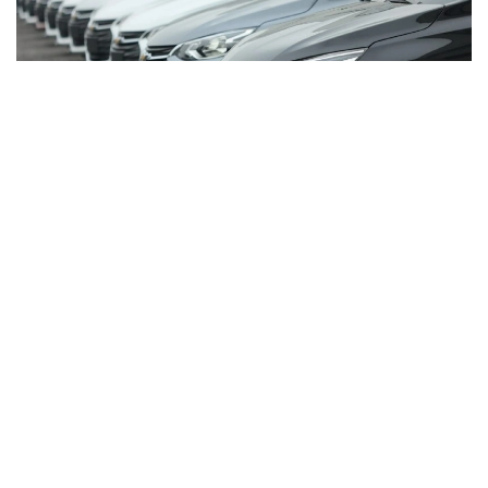
Фото: Миллий статистика қўмитаси
Бу кўрсаткич ўтган йилнинг мос даврига нисбатан
26,8 минг донага ошган.
Улар русумлар бўйича қуйидагича:
Cobalt — 82 951 дона;
Damas — 42 663 дона;
Tracker — 23 249 дона;