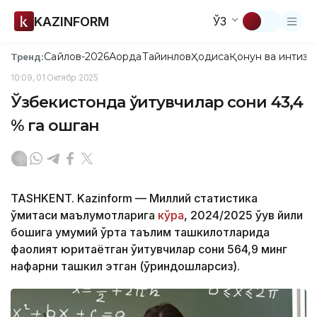
KAZINFORM
ЎЗ
Сайлов-2026
Ақорда
Тайинлов
Ҳодиса
Қонун ва интизо
Тренд:
10:09, 01 Октябр 2025
Ўзбекистонда ўқитувчилар сони 43,4
% га ошган
TASHKENT. Kazinform — Миллий статистика
қўмитаси маълумотларига
кўра
, 2024/2025 ўқув йили
бошига умумий ўрта таълим ташкилотларида
фаолият юритаётган ўқитувчилар сони 564,9 минг
нафарни ташкил этган (ўриндошларсиз).