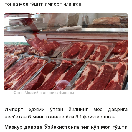
тонна мол гўшти импорт қилинган.
Фото: Миллий статистика қўмитаси
Импорт ҳажми ўтган йилнинг мос даврига
нисбатан 6 минг тоннага ёки 9,1 фоизга ошган.
Мазкур даврда Ўзбекистонга энг кўп мол гўшти