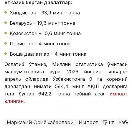
етказиб берган давлатлар:
Ҳиндистон – 33,9 минг тонна
Беларусь – 19,6 минг тонна
Қозоғистон – 10,6 минг тонна
Покистон – 4 минг тонна
Бошқа давлатлар – 4 минг тонна
Эслатиб ўтамиз, Миллий статистика қўмитаси
маълумотларига кўра, 2026 йилнинг январь–
апрель ойларида Ўзбекистонга 9 та хорижий
давлатдан қиймати 584,4 минг АҚШ долларига
тенг бўлган 642,2 тонна табиий асал
импорт
қилинган
.
Марказий Осиё хабарлари
Импорт
Гўшт
Ўзбе