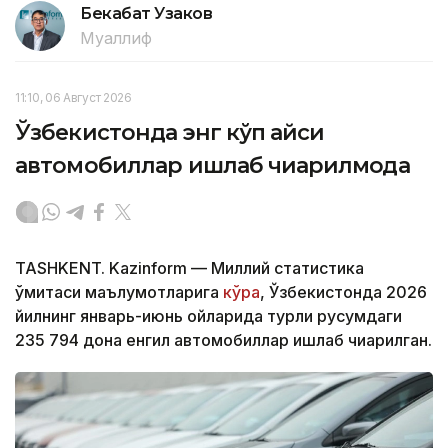
Бекабат Узаков
Муаллиф
11:10, 06 Август 2026
Ўзбекистонда энг кўп қайси
автомобиллар ишлаб чиқарилмоқда
TASHKENT. Kazinform — Миллий статистика
қўмитаси маълумотларига
кўра
, Ўзбекистонда 2026
йилнинг январь-июнь ойларида турли русумдаги
235 794 дона енгил автомобиллар ишлаб чиқарилган.