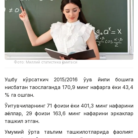
Фото: Миллий статистика қўмитаси
Ушбу кўрсаткич 2015/2016 ўқув йили бошига
нисбатан таққослаганда 170,9 минг нафарга ёки 43,4
% га ошган.
Ўқитувчиларнинг 71 фоизи ёки 401,3 минг нафарини
аёллар, 29 фоизи 163,6 минг нафарини эркаклар
ташкил этган.
Умумий ўрта таълим ташкилотларида фаолият