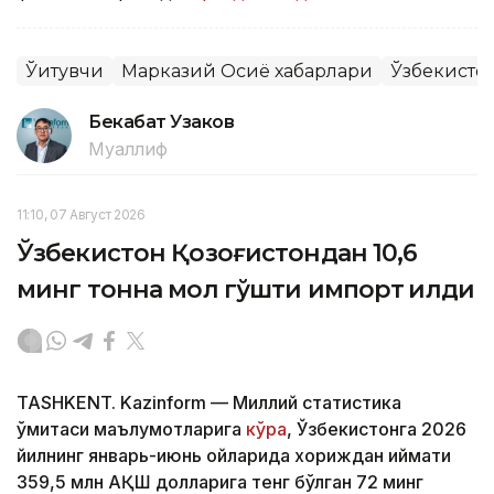
Ўқитувчи
Марказий Осиё хабарлари
Ўзбекисто
Бекабат Узаков
Муаллиф
11:10, 07 Август 2026
Ўзбекистон Қозоғистондан 10,6
минг тонна мол гўшти импорт қилди
TASHKENT. Kazinform — Миллий статистика
қўмитаси маълумотларига
кўра
, Ўзбекистонга 2026
йилнинг январь-июнь ойларида хориждан қиймати
359,5 млн АҚШ долларига тенг бўлган 72 минг