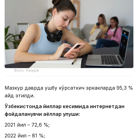
Фото: freepik
Мазкур даврда ушбу кўрсаткич эркакларда 95,3 %
қайд этилди.
Ўзбекистонда йиллар кесимида интернетдан
фойдаланувчи аёллар улуши:
2021 йил – 72,6 %;
2022 йил – 81 %;