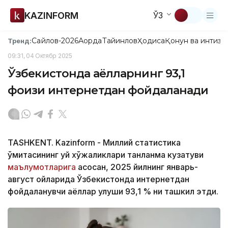
KAZINFORM
ЎЗ
Сайлов-2026
Ақорда
Тайинлов
Ҳодиса
Қонун ва интизо
Тренд:
09:31, 04 Октябр 2025
Ўзбекистонда аёлларнинг 93,1
фоизи интернетдан фойдаланади
TASHKENT. Kazinform - Миллий статистика
қўмитасининг уй хўжаликлари танланма кузатуви
маълумотларига
асосан, 2025 йилнинг январь-
август ойларида Ўзбекистонда интернетдан
фойдаланувчи аёллар улуши 93,1 % ни ташкил этди.