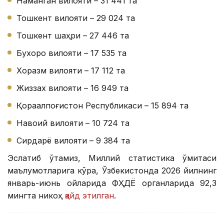
Наманган вилояти – 31 441 та
Тошкент вилояти – 29 024 та
Тошкент шаҳри – 27 446 та
Бухоро вилояти – 17 535 та
Хоразм вилояти – 17 112 та
Жиззах вилояти – 16 949 та
Қорақалпоғистон Республикаси – 15 894 та
Навоий вилояти – 10 724 та
Сирдарё вилояти – 9 384 та
Эслатиб ўтамиз, Миллий статистика қўмитаси
маълумотларига кўра, Ўзбекистонда 2026 йилнинг
январь-июнь ойларида ФҲДЁ органларида 92,3
мингта никоҳ
қайд этилган
.