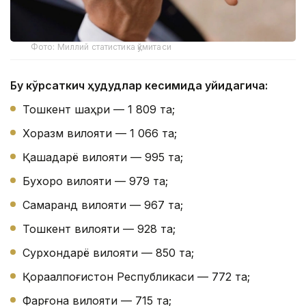
Фото: Миллий статистика қўмитаси
Бу кўрсаткич ҳудудлар кесимида қуйидагича:
Тошкент шаҳри — 1 809 та;
Хоразм вилояти — 1 066 та;
Қашқадарё вилояти — 995 та;
Бухоро вилояти — 979 та;
Самарқанд вилояти — 967 та;
Тошкент вилояти — 928 та;
Сурхондарё вилояти — 850 та;
Қорақалпоғистон Республикаси — 772 та;
Фарғона вилояти — 715 та;