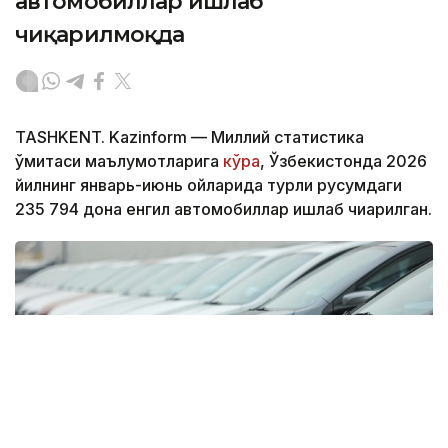
автомобиллар ишлаб
чиқарилмоқда
TASHKENT. Kazinform — Миллий статистика
қўмитаси маълумотларига
кўра
, Ўзбекистонда 2026
йилнинг январь-июнь ойларида турли русумдаги
235 794 дона енгил автомобиллар ишлаб чиқарилган.