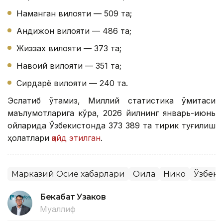
Наманган вилояти — 509 та;
Андижон вилояти — 486 та;
Жиззах вилояти — 373 та;
Навоий вилояти — 351 та;
Сирдарё вилояти — 240 та.
Эслатиб ўтамиз, Миллий статистика қўмитаси
маълумотларига кўра, 2026 йилнинг январь-июнь
ойларида Ўзбекистонда 373 389 та тирик туғилиш
ҳолатлари
қайд этилган
.
Марказий Осиё хабарлари
Оила
Никоҳ
Ўзбеки
Бекабат Узаков
Муаллиф