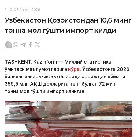
11:10, 07 Август 2026
Ўзбекистон Қозоғистондан 10,6 минг
тонна мол гўшти импорт қилди
TASHKENT. Kazinform — Миллий статистика
қўмитаси маълумотларига
кўра
, Ўзбекистонга 2026
йилнинг январь-июнь ойларида хориждан қиймати
359,5 млн АҚШ долларига тенг бўлган 72 минг
тонна мол гўшти импорт қилинган.