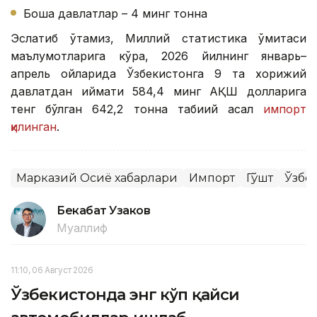
Бошқа давлатлар – 4 минг тонна
Эслатиб ўтамиз, Миллий статистика қўмитаси
маълумотларига кўра, 2026 йилнинг январь–
апрель ойларида Ўзбекистонга 9 та хорижий
давлатдан қиймати 584,4 минг АҚШ долларига
тенг бўлган 642,2 тонна табиий асал
импорт
қилинган
.
Марказий Осиё хабарлари
Импорт
Гўшт
Ўзбе
Бекабат Узаков
Муаллиф
11:10, 06 Август 2026
Ўзбекистонда энг кўп қайси