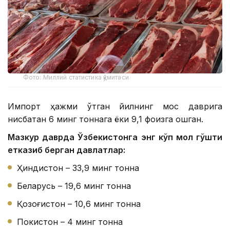
Фото: Миллий статистика қўмитаси
Импорт ҳажми ўтган йилнинг мос даврига
нисбатан 6 минг тоннага ёки 9,1 фоизга ошган.
Мазкур даврда Ўзбекистонга энг кўп мол гўшти
етказиб берган давлатлар:
Ҳиндистон – 33,9 минг тонна
Беларусь – 19,6 минг тонна
Қозоғистон – 10,6 минг тонна
Покистон – 4 минг тонна