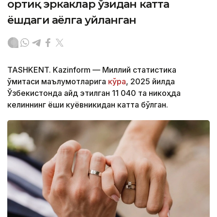
ортиқ эркаклар ўзидан катта
ёшдаги аёлга уйланган
TASHKENT. Kazinform — Миллий статистика
қўмитаси маълумотларига
кўра
, 2025 йилда
Ўзбекистонда қайд этилган 11 040 та никоҳда
келиннинг ёши куёвникидан катта бўлган.