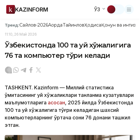
KAZINFORM
ЎЗ
Сайлов-2026
Ақорда
Тайинлов
Ҳодиса
Қонун ва интизо
Тренд:
11:10, 26 Май 2026
Ўзбекистонда 100 та уй хўжалигига
76 та компьютер тўғри келади
TASHKENT. Kazinform — Миллий статистика
қўмитасининг уй хўжаликлари танланма кузатувлари
маълумотларига
асосан
, 2025 йилда Ўзбекистонда
100 та уй хўжалигига тўғри келадиган шахсий
компьютерларнинг ўртача сони 76 донани ташкил
этган.