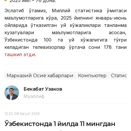
2025 йил – 76 дона.
Эслатиб ўтамиз, Миллий статистика қўмитаси
маълумотларига кўра, 2025 йилнинг январь-июнь
ойларида ўтказилган уй хўжаликлари танланма
кузатувлари маълумотларига асосан,
Ўзбекистонда 100 та уй хўжалигига тўғри
келадиган телевизорлар ўртача сони 178 тани
ташкил этди
.
Марказий Осиё хабарлари
Компьютер
Статист
Бекабат Узаков
Муаллиф
12:20, 08 Август 2026
Ўзбекистонда 1 йилда 11 мингдан