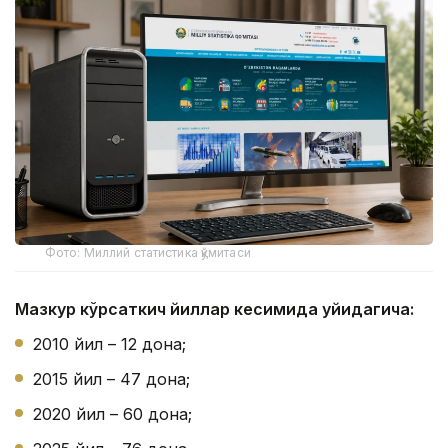
Фото: Миллий статистика қўмитаси
Мазкур кўрсаткич йиллар кесимида қуйидагича:
2010 йил – 12 дона;
2015 йил – 47 дона;
2020 йил – 60 дона;