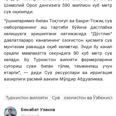
Шимолий Орол денгизига 590 миллион куб метр
сув оқизилди.
“Қўшниларимиз билан Тоқтоғул ва Баҳри-Тожиқ сув
омборларининг иш тартиби бўйича дастлабки
келишувга эришилгани натижасида “Дўстлик”
давлатлараро каналининг Қозоғистон қисмига сув
мунтазам равишда оқиб келаётир. Энди бу канал
орқали мамлакатга секундига 90 куб метр сув
келади. Бу Туркистон вилояти фермерларини
суғориш суви билан тўлиқ таъминлаш учун
етарли”, — деди Сув ресурслари ва ирригация
вазирлиги расмий вакили Мўлдир Абдуалиева.
Туркистон вилояти
Сув
Қозоғистон ва Ўзбекист
Бекабат Узаков
Муаллиф