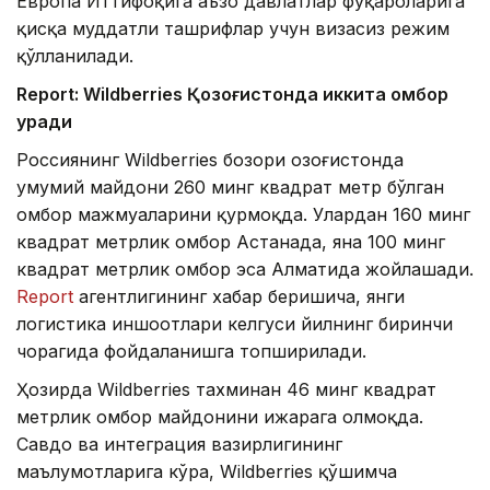
Европа Иттифоқига аъзо давлатлар фуқароларига
қисқа муддатли ташрифлар учун визасиз режим
қўлланилади.
Report: Wildberries Қозоғистонда иккита омбор
қуради
Россиянинг Wildberries бозори Қозоғистонда
умумий майдони 260 минг квадрат метр бўлган
омбор мажмуаларини қурмоқда. Улардан 160 минг
квадрат метрлик омбор Астанада, яна 100 минг
квадрат метрлик омбор эса Алматида жойлашади.
Report
агентлигининг хабар беришича, янги
логистика иншоотлари келгуси йилнинг биринчи
чорагида фойдаланишга топширилади.
Ҳозирда Wildberries тахминан 46 минг квадрат
метрлик омбор майдонини ижарага олмоқда.
Савдо ва интеграция вазирлигининг
маълумотларига кўра, Wildberries қўшимча