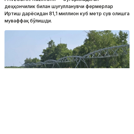
деҳқончилик билан шуғулланувчи фермерлар
Иртиш дарёсидан 81,1 миллион куб метр сув олишга
муваффақ бўлишди.
Фото: Валерий Бугаев
Суғориладиган деҳқончиликни қўллаб-қувватлаш