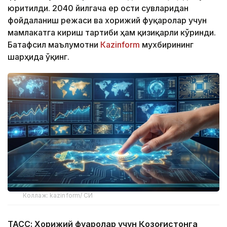
юритилди. 2040 йилгача ер ости сувларидан
фойдаланиш режаси ва хорижий фуқаролар учун
мамлакатга кириш тартиби ҳам қизиқарли кўринди.
Батафсил маълумотни
Кazinform
мухбирининг
шарҳида ўқинг.
Коллаж: kazinform/ СИ
ТАСС: Хорижий фуқаролар учун Қозоғистонга