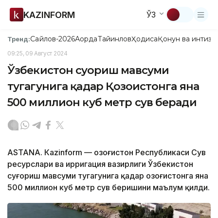
KAZINFORM
ЎЗ
Сайлов-2026
Ақорда
Тайинлов
Ҳодиса
Қонун ва интизо
Тренд:
09:25, 09 Август 2024
Ўзбекистон суғориш мавсуми
тугагунига қадар Қозоғистонга яна
500 миллион куб метр сув беради
ASTANА. Кazinform — Қозоғистон Республикаси Сув
ресурслари ва ирригация вазирлиги Ўзбекистон
суғориш мавсуми тугагунига қадар Қозоғистонга яна
500 миллион куб метр сув беришини маълум қилди.