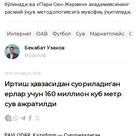
бўлинади ва «Пари Сен-Жермен» академиясининг
расмий ўқув методологиясига мувофиқ ўқитилади.
Интернет
ОАВ
Футбол
Сув
Маркетплейс
Сп
Бекабат Узаков
Муаллиф
10:10, 06 Август 2026
Иртиш ҳавзасидан суғориладиган
ерлар учун 160 миллион куб метр
сув ажратилди
PAVLODAR. Кazinform — Суғориладиган