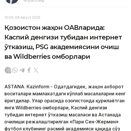
10:00, 08 Август 2026
Қозоғистон жаҳон ОАВларида:
Каспий денгизи тубидан интернет
ўтказиш, PSG академиясини очиш
ва Wildberries омборлари
ASTANА. Кazinform - Одатдагидек, жаҳон ахборот
воситалари мамлакатдаги кўплаб масалаларни кенг
ёритдилар. Улар орасида Қозоғистонда қурилаётган
янги Wildberries омборлари, Каспий денгизи
тубидан интернет ўтказиш масаласи ва Астанада
очилиши режалаштирилган «Пари Сен-Жермен»
футбол клубининг расмий академияси ҳақида сўз