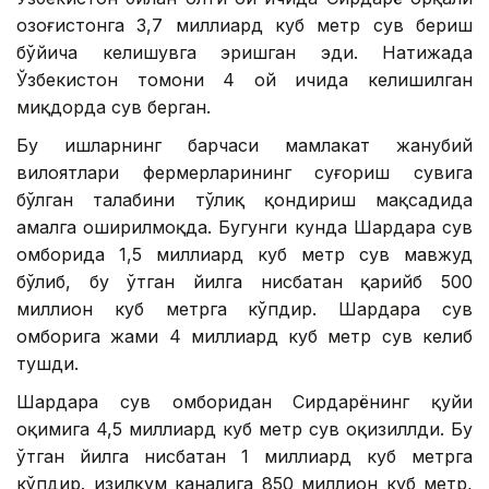
Қозоғистонга 3,7 миллиард куб метр сув бериш
бўйича келишувга эришган эди. Натижада
Ўзбекистон томони 4 ой ичида келишилган
миқдорда сув берган.
Бу ишларнинг барчаси мамлакат жанубий
вилоятлари фермерларининг суғориш сувига
бўлган талабини тўлиқ қондириш мақсадида
амалга оширилмоқда. Бугунги кунда Шардара сув
омборида 1,5 миллиард куб метр сув мавжуд
бўлиб, бу ўтган йилга нисбатан қарийб 500
миллион куб метрга кўпдир. Шардара сув
омборига жами 4 миллиард куб метр сув келиб
тушди.
Шардара сув омборидан Сирдарёнинг қуйи
оқимига 4,5 миллиард куб метр сув оқизиллди. Бу
ўтган йилга нисбатан 1 миллиард куб метрга
кўпдир. Қизилқум каналига 850 миллион куб метр,