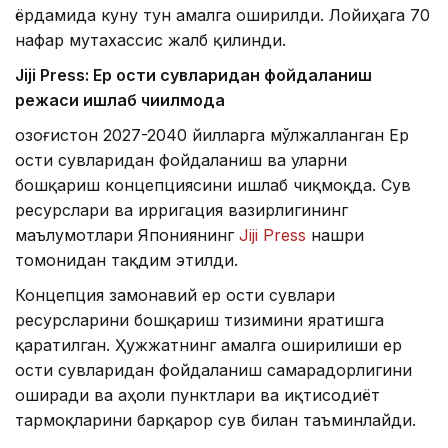
ёрдамида куну тун амалга оширилди. Лойиҳага 70
нафар мутахассис жалб қилинди.
Jiji Press: Ер ости сувларидан фойдаланиш
режаси ишлаб чиқилмоқда
Қозоғистон 2027-2040 йилларга мўлжалланган Ер
ости сувларидан фойдаланиш ва уларни
бошқариш концепциясини ишлаб чиқмоқда. Сув
ресурслари ва ирригация вазирлигининг
маълумотлари Япониянинг
Jiji Press
нашри
томонидан тақдим этилди.
Концепция замонавий ер ости сувлари
ресурсларини бошқариш тизимини яратишга
қаратилган. Ҳужжатнинг амалга оширилиши ер
ости сувларидан фойдаланиш самарадорлигини
оширади ва аҳоли пунктлари ва иқтисодиёт
тармоқларини барқарор сув билан таъминлайди.