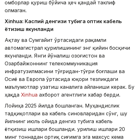
омборлар қуриш бўйича ҳеч қандай таклиф
олмаган.
Xinhuа: Каспий денгизи тубига оптик кабель
ётқизиш якунланди
Ақтау ва Сумгайит ўртасидаги рақамли
автомагистрал қурилишининг энг қийин босқичи
якунланди. Янги йўналиш Қозоғистон ва
Озарбайжоннинг телекоммуникация
инфратузилмасини тўғридан-тўғри боғлаши ва
Осиё ва Европа ўртасида юқори тезликдаги
маълумотлар узатиш каналига айланиши керак. Бу
ҳақда
Xinhua
ахборот агентлиги хабар берди.
Лойиҳа 2025 йилда бошланган. Муҳандислик
тадқиқотлари ва кабель синовларидан сўнг, шу
йилнинг июль ойида денгиз тубига кабель
ётқизиш ишлари бошланди. Қурилиш ишлари 20
минг тоннадан ортиқ сиғимга эга махсус кема