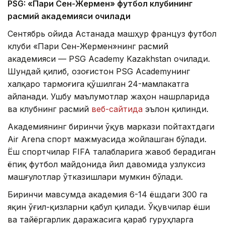
PSG: «Пари Сен-Жермен» футбол клубининг
расмий академияси очилади
Сентябрь ойида Астанада машҳур француз футбол
клуби «Пари Сен-Жермен»нинг расмий
академияси — PSG Academy Kazakhstan очилади.
Шундай қилиб, Қозоғистон PSG Academyнинг
халқаро тармоғига қўшилган 24-мамлакатга
айланади. Ушбу маълумотлар жаҳон нашрларида
ва клубнинг расмий
веб-сайтида
эълон қилинди.
Академиянинг биринчи ўқув маркази пойтахтдаги
Air Arena спорт мажмуасида жойлашган бўлади.
Ёш спортчилар FIFA талабларига жавоб берадиган
ёпиқ футбол майдонида йил давомида узлуксиз
машғулотлар ўтказишлари мумкин бўлади.
Биринчи мавсумда академия 6-14 ёшдаги 300 га
яқин ўғил-қизларни қабул қилади. Ўқувчилар ёши
ва тайёргарлик даражасига қараб гуруҳларга