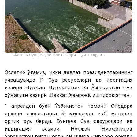
Фото: ҚР Сув ресурслари ва ирригация вазирлиги
Эслатиб ўтамиз, икки давлат президентларининг
учрашувида ҚР Сув ресурслари ва ирригация
вазири Нуржан Нуржигитов ва Ўзбекистон Сув
хўжалиги вазири Шавкат Ҳамроев иштирок этган.
1 апрелдан буён Ўзбекистон томони Сирдарё
орқали Қозоғистонга 4 миллиард куб метрдан
ортиқ сув берди. Бунгача Сув ресурслари ва
ирригация вазири Нуржан Нуржигитов
Ўзбекистон билан олти ой ичида Сирдарё орқали