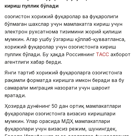
кириш пуллик бўлади
Қозоғистон хорижий фуқаролар ва фуқаролиги
бўлмаган шахслар учун мамлакатга кириш учун
электрон рухсатнома тизимини жорий қилиши
мумкин. Агар ушбу ўзгариш қўллаб-қувватланса,
хорижий фуқаролар учун Қозоғистонга кириш
пуллик бўлади. Бу ҳақда Россиянинг
ТАСС
ахборот
агентлиги хабар берди.
Янги тартиб хорижий фуқароларга Қозоғистонга
рақамли форматда киришга имкон беради ва бу
самарали миграция назорати учун шароит
яратади.
Ҳозирда дунёнинг 50 дан ортиқ мамлакатлари
фуқаролари Қозоғистонга визасиз киришлари
мумкин. Улар орасида МДҲ мамлакатлари
фуқаролари учун визасиз режим, шунингдек,