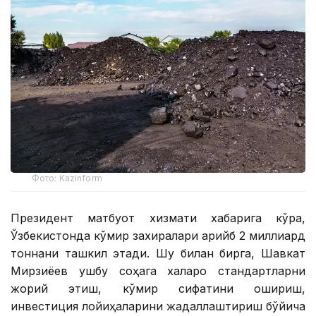
Фото: Kazinform
Президент матбуот хизмати хабарига кўра,
Ўзбекистонда кўмир захиралари қарийб 2 миллиард
тоннани ташкил этади. Шу билан бирга, Шавкат
Мирзиёев ушбу соҳага халқаро стандартларни
жорий этиш, кўмир сифатини ошириш,
инвестиция лойиҳаларини жадаллаштириш бўйича