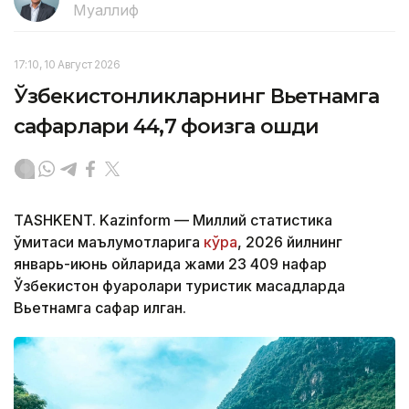
Муаллиф
17:10, 10 Август 2026
Ўзбекистонликларнинг Вьетнамга
сафарлари 44,7 фоизга ошди
TASHKENT. Kazinform — Миллий статистика
қўмитаси маълумотларига
кўра
, 2026 йилнинг
январь-июнь ойларида жами 23 409 нафар
Ўзбекистон фуқаролари туристик мақсадларда
Вьетнамга сафар қилган.