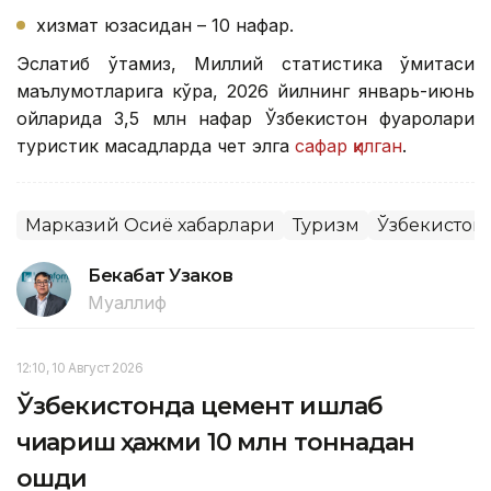
хизмат юзасидан – 10 нафар.
Эслатиб ўтамиз, Миллий статистика қўмитаси
маълумотларига кўра, 2026 йилнинг январь-июнь
ойларида 3,5 млн нафар Ўзбекистон фуқаролари
туристик мақсадларда чет элга
сафар қилган
.
Марказий Осиё хабарлари
Туризм
Ўзбекистон
Бекабат Узаков
Муаллиф
12:10, 10 Август 2026
Ўзбекистонда цемент ишлаб
чиқариш ҳажми 10 млн тоннадан
ошди