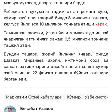
масъул мутасаддиларга топшириқ берди.
Ўзбекистон ҳукумати тақдим этган режага кўра,
кўмир қазиб олиш жорий йилда 8 миллион тоннага,
келгуси йили эса 10 миллион тоннага етиши
керак
.
Таъкидлаш жоизки, ўтган йили мамлакатда ишлаб
чиқарилган қаттиқ ёқилғи ҳажми 6,5 миллион тоннани
ташкил этди.
Бундан ташқари, жорий йилнинг январь ойида
Шавкат Мирзиёев аҳоли, ижтимоий соҳа ва
саноат эҳтиёжларини ҳисобга олган ҳолда кўмир
қазиб олишни 22 фоизга ошириш бўйича топшириқ
берган эди.
Марказий Осиё хабарлари
Кўмир
Ўзбекистон
Бекабат Узаков