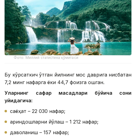
Фото: Миллий статистика қўмитаси
Бу кўрсаткич ўтган йилнинг мос даврига нисбатан
7,2 минг нафарга ёки 44,7 фоизга ошган.
Уларнинг сафар мақсадлари бўйича сони
қуйидагича:
саёҳат – 22 030 нафар;
қариндошларни йўқлаш – 1 212 нафар;
даволаниш – 157 нафар;