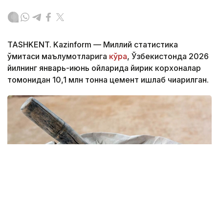
TASHKENT. Kazinform — Миллий статистика
қўмитаси маълумотларига
кўра
, Ўзбекистонда 2026
йилнинг январь-июнь ойларида йирик корхоналар
томонидан 10,1 млн тонна цемент ишлаб чиқарилган.