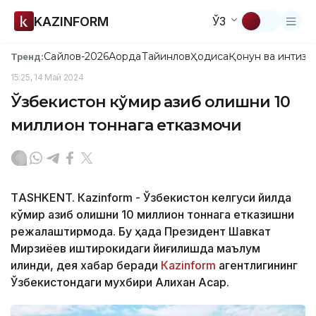
KAZINFORM
ЎЗ
Сайлов-2026
Ақорда
Тайинлов
Ҳодиса
Қонун ва интизо
Тренд:
15:25, 14 Май 2024
Ўзбекистон кўмир қазиб олишни 10
миллион тоннага етказмоқчи
ТASHKENT. Кazinform - Ўзбекистон келгуси йилда
кўмир қазиб олишни 10 миллион тоннага етказишни
режалаштирмоқда. Бу ҳақда Президент Шавкат
Мирзиёев иштирокидаги йиғилишда маълум
қилинди, дея хабар беради
Каzinform
агентлигининг
Ўзбекистондаги мухбири Алихан Асқар.