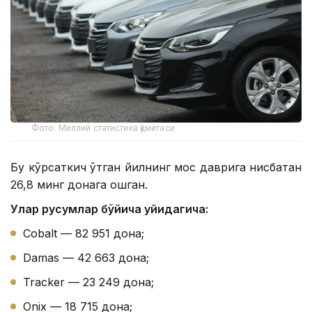
Фото: Миллий статистика қўмитаси
Бу кўрсаткич ўтган йилнинг мос даврига нисбатан
26,8 минг донага ошган.
Улар русумлар бўйича қуйидагича:
Cobalt — 82 951 дона;
Damas — 42 663 дона;
Tracker — 23 249 дона;
Onix — 18 715 дона;