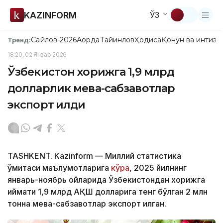
KAZINFORM
ЎЗ
Сайлов-2026
Ақорда
Тайинлов
Ҳодиса
Қонун ва интизо
Тренд:
18:20, 02 Январ 2026
Ўзбекистон хорижга 1,9 млрд
долларлик мева-сабзавотлар
экспорт қилди
TASHKENT. Kazinform — Миллий статистика
қўмитаси маълумотларига
кўра
, 2025 йилнинг
январь-ноябрь ойларида Ўзбекистондан хорижга
қиймати 1,9 млрд АҚШ долларига тенг бўлган 2 млн
тонна мева-сабзавотлар экспорт қилган.