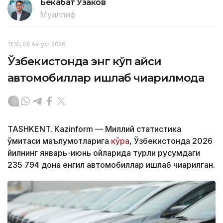
Бекабат Узаков
Муаллиф
11:10, 06 Август 2026
Ўзбекистонда энг кўп қайси
автомобиллар ишлаб чиқарилмоқда
TASHKENT. Kazinform — Миллий статистика
қўмитаси маълумотларига
кўра
, Ўзбекистонда 2026
йилнинг январь-июнь ойларида турли русумдаги
235 794 дона енгил автомобиллар ишлаб чиқарилган.