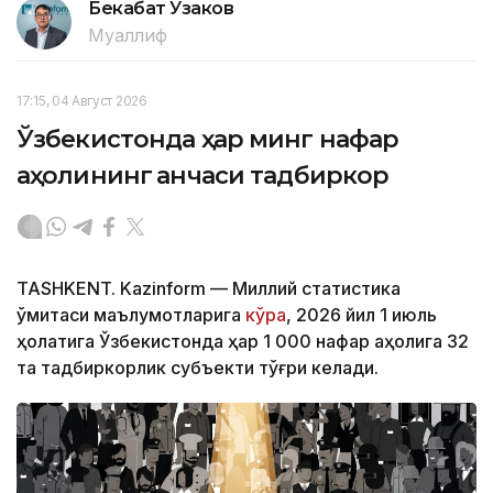
Бекабат Узаков
Муаллиф
17:15, 04 Август 2026
Ўзбекистонда ҳар минг нафар
аҳолининг қанчаси тадбиркор
TASHKENT. Kazinform — Миллий статистика
қўмитаси маълумотларига
кўра
, 2026 йил 1 июль
ҳолатига Ўзбекистонда ҳар 1 000 нафар аҳолига 32
та тадбиркорлик субъекти тўғри келади.