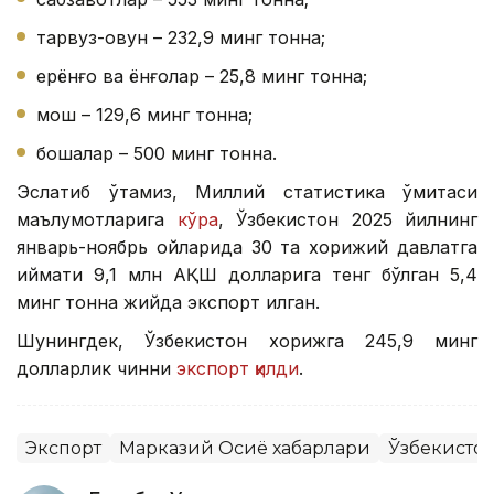
тарвуз-қовун – 232,9 минг тонна;
ерёнғоқ ва ёнғоқлар – 25,8 минг тонна;
мош – 129,6 минг тонна;
бошқалар – 500 минг тонна.
Эслатиб ўтамиз, Миллий статистика қўмитаси
маълумотларига
кўра
, Ўзбекистон 2025 йилнинг
январь-ноябрь ойларида 30 та хорижий давлатга
қиймати 9,1 млн АҚШ долларига тенг бўлган 5,4
минг тонна жийда экспорт қилган.
Шунингдек, Ўзбекистон хорижга 245,9 минг
долларлик чинни
экспорт қилди
.
Экспорт
Марказий Осиё хабарлари
Ўзбекисто