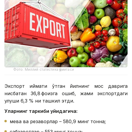
Фото: Миллий статистика қўмитаси
Экспорт қиймати ўтган йилнинг мос даврига
нисбатан 36,8 фоизга ошиб, жами экспортдаги
улуши 6,3 % ни ташкил этди.
Уларнинг таркиби қуйидагича:
мева ва резаворлар – 580,9 минг тонна;
сабзавотлар – 553 минг тонна;