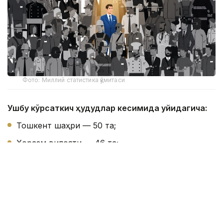
Фото: Миллий статистика қўмитаси
Ушбу кўрсаткич ҳудудлар кесимида қуйидагича:
Тошкент шаҳри — 50 та;
Хоразм вилояти — 46 та;
Сирдарё вилояти — 41 та;
Навоий вилояти — 38 та;
Жиззах вилояти — 35 та;
Бухоро вилояти — 35 та;