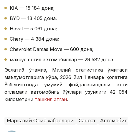
KIA — 15 184 дона;
BYD — 13 405 дона;
Haval — 5 061 дона;
Chery — 4 384 дона;
Chevrolet Damas Move — 600 дона;
махсус енгил автомобиллар — 29 582 дона.
Эслатиб ўтамиз, Миллий статистика қўмитаси
маълумотларига кўра, 2026 йил 1 январь ҳолатига
Ўзбекистонда умумий фойдаланишдаги қаттиқ
қопламали автомобиль йўллари узунлиги 42 054
километрни
ташкил этган
.
Марказий Осиё хабарлари
Саноат
Автомобилс