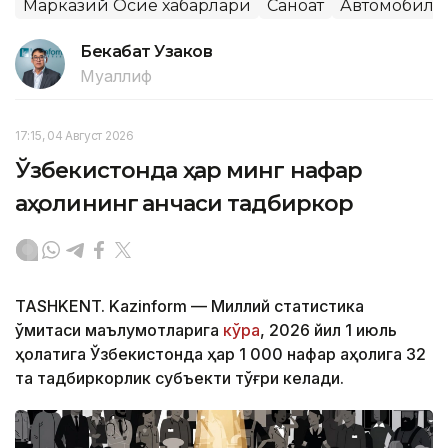
Марказий Осиё хабарлари
Саноат
Автомобилс
Бекабат Узаков
Муаллиф
17:15, 04 Август 2026
Ўзбекистонда ҳар минг нафар
аҳолининг қанчаси тадбиркор
TASHKENT. Kazinform — Миллий статистика
қўмитаси маълумотларига
кўра
, 2026 йил 1 июль
ҳолатига Ўзбекистонда ҳар 1 000 нафар аҳолига 32
та тадбиркорлик субъекти тўғри келади.