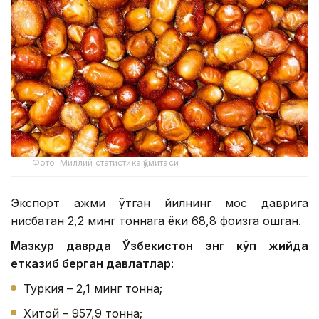
Фото: Миллий статистика қўмитаси
Экспорт ҳажми ўтган йилнинг мос даврига
нисбатан 2,2 минг тоннага ёки 68,8 фоизга ошган.
Мазкур даврда Ўзбекистон энг кўп жийда
етказиб берган давлатлар:
Туркия – 2,1 минг тонна;
Хитой – 957,9 тонна;