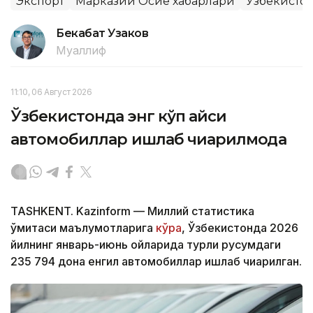
Экспорт
Марказий Осиё хабарлари
Ўзбекисто
Бекабат Узаков
Муаллиф
11:10, 06 Август 2026
Ўзбекистонда энг кўп қайси
автомобиллар ишлаб чиқарилмоқда
TASHKENT. Kazinform — Миллий статистика
қўмитаси маълумотларига
кўра
, Ўзбекистонда 2026
йилнинг январь-июнь ойларида турли русумдаги
235 794 дона енгил автомобиллар ишлаб чиқарилган.