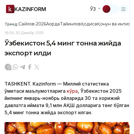
KAZINFORM
ЎЗ
Сайлов-2026
Ақорда
Тайинлов
Ҳодиса
Қонун ва интизо
Тренд:
16:09, 30 Декабр 2025
Ўзбекистон 5,4 минг тонна жийда
экспорт қилди
TASHKENT. Kazinform — Миллий статистика
қўмитаси маълумотларига
кўра
, Ўзбекистон 2025
йилнинг январь-ноябрь ойларида 30 та хорижий
давлатга қиймати 9,1 млн АҚШ долларига тенг бўлган
5,4 минг тонна жийда экспорт қилган.