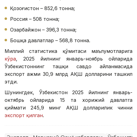
Қозоғистон – 852,6 тонна;
Россия – 508 тонна;
Озарбайжон – 396,3 тонна;
Бошқа давлатлар – 568,8 тонна.
Миллий статистика қўмитаси маълумотларига
кўра
, 2025 йилнинг январь-ноябрь ойларида
Ўзбекистоннинг ташқи савдо айланмасида
экспорт ҳажми 30,9 млрд АҚШ долларини ташкил
этди.
Шунингдек, Ўзбекистон 2025 йилнинг январь-
октябрь ойларида 15 та хорижий давлатга
қиймати 245,9 минг АҚШ долларилик чинни
экспорт қилган
.