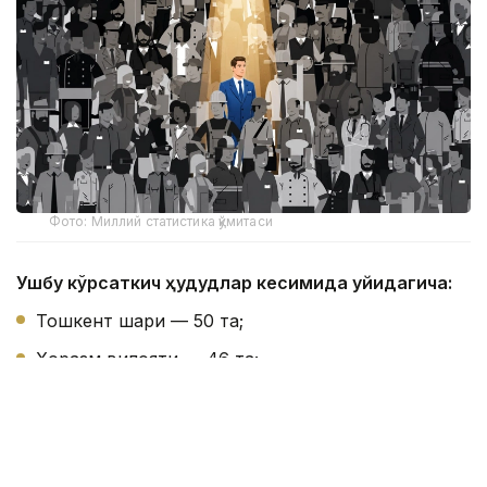
Фото: Миллий статистика қўмитаси
Ушбу кўрсаткич ҳудудлар кесимида қуйидагича:
Тошкент шаҳри — 50 та;
Хоразм вилояти — 46 та;
Сирдарё вилояти — 41 та;
Навоий вилояти — 38 та;
Жиззах вилояти — 35 та;