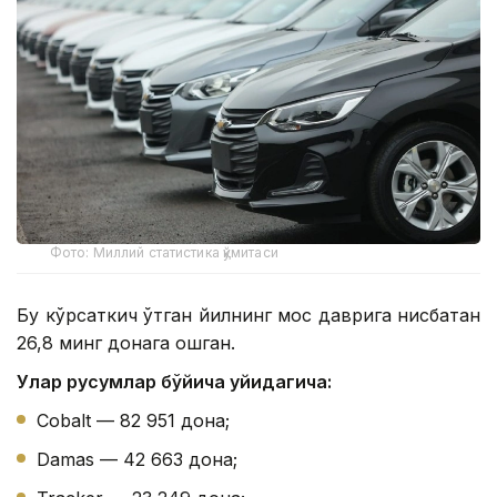
Фото: Миллий статистика қўмитаси
Бу кўрсаткич ўтган йилнинг мос даврига нисбатан
26,8 минг донага ошган.
Улар русумлар бўйича қуйидагича:
Cobalt — 82 951 дона;
Damas — 42 663 дона;