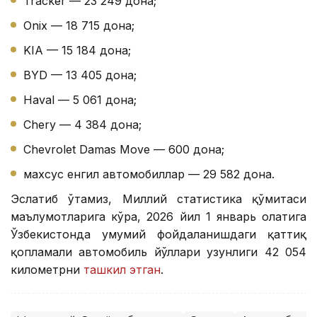
Tracker — 23 249 дона;
Onix — 18 715 дона;
KIA — 15 184 дона;
BYD — 13 405 дона;
Haval — 5 061 дона;
Chery — 4 384 дона;
Chevrolet Damas Move — 600 дона;
махсус енгил автомобиллар — 29 582 дона.
Эслатиб ўтамиз, Миллий статистика қўмитаси
маълумотларига кўра, 2026 йил 1 январь ҳолатига
Ўзбекистонда умумий фойдаланишдаги қаттиқ
қопламали автомобиль йўллари узунлиги 42 054
километрни
ташкил этган
.