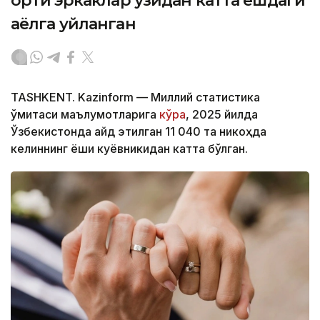
ортиқ эркаклар ўзидан катта ёшдаги
аёлга уйланган
TASHKENT. Kazinform — Миллий статистика
қўмитаси маълумотларига
кўра
, 2025 йилда
Ўзбекистонда қайд этилган 11 040 та никоҳда
келиннинг ёши куёвникидан катта бўлган.