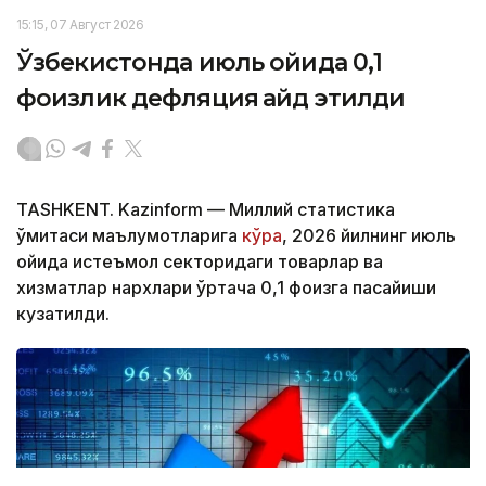
15:15, 07 Август 2026
Ўзбекистонда июль ойида 0,1
фоизлик дефляция қайд этилди
TASHKENT. Kazinform — Миллий статистика
қўмитаси маълумотларига
кўра
, 2026 йилнинг июль
ойида истеъмол секторидаги товарлар ва
хизматлар нархлари ўртача 0,1 фоизга пасайиши
кузатилди.