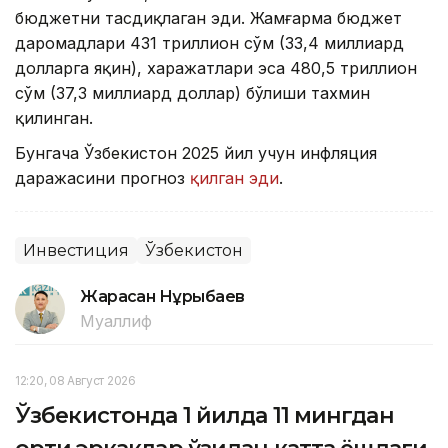
бюджетни тасдиқлаган эди. Жамғарма бюджет
даромадлари 431 триллион сўм (33,4 миллиард
долларга яқин), харажатлари эса 480,5 триллион
сўм (37,3 миллиард доллар) бўлиши тахмин
қилинган.
Бунгача Ўзбекистон 2025 йил учун инфляция
даражасини прогноз
қилган эди
.
Инвестиция
Ўзбекистон
Жарасқан Нұрыбаев
Муаллиф
12:20, 08 Август 2026
Ўзбекистонда 1 йилда 11 мингдан