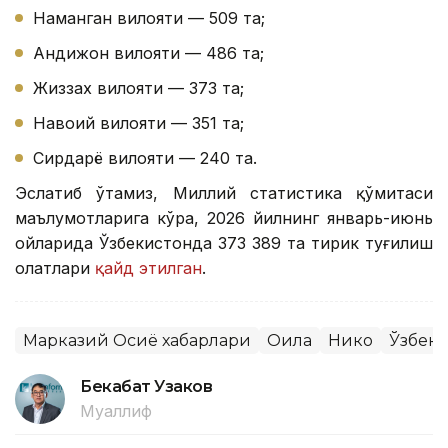
Наманган вилояти — 509 та;
Андижон вилояти — 486 та;
Жиззах вилояти — 373 та;
Навоий вилояти — 351 та;
Сирдарё вилояти — 240 та.
Эслатиб ўтамиз, Миллий статистика қўмитаси
маълумотларига кўра, 2026 йилнинг январь-июнь
ойларида Ўзбекистонда 373 389 та тирик туғилиш
ҳолатлари
қайд этилган
.
Марказий Осиё хабарлари
Оила
Никоҳ
Ўзбеки
Бекабат Узаков
Муаллиф