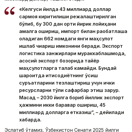
«Келгуси йилда 43 миллиард доллар
сармоя киритилиши режалаштирилган
бўлиб, бу 300 дан ортиқ йирик лойиҳани
амалга ошириш, импорт билан рақобатлаша
оладиган 662 номдаги янги маҳсулот
ишлаб чиқариш имконини беради. Экспорт
логистика занжирлари мураккаблашмоқда,
асосий экспорт бозорида тайёр
маҳсулотларга талаб камайди. Бундай
шароитда иқтисодиётнинг ўсиш
суръатларини тезлаштириш учун ички
ресурсларни тўлиқ сафарбар этиш зарур.
Мақсад – 2030 йилга бориб йиллик экспорт
ҳажмини икки баравар ошириш, 45
миллиард долларга етказиш”, – дейилади
хабарда.
Эслатиб ўтамиз, Ўзбекистон Сенати 2025 йилги