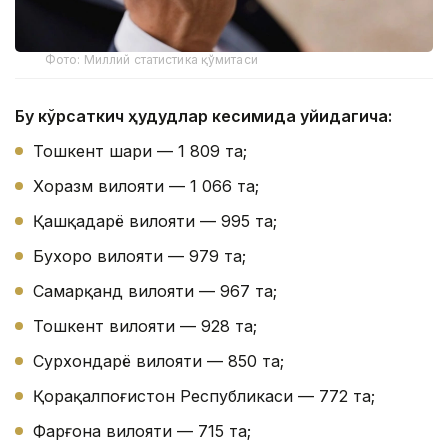
Фото: Миллий статистика қўмитаси
Бу кўрсаткич ҳудудлар кесимида қуйидагича:
Тошкент шаҳри — 1 809 та;
Хоразм вилояти — 1 066 та;
Қашқадарё вилояти — 995 та;
Бухоро вилояти — 979 та;
Самарқанд вилояти — 967 та;
Тошкент вилояти — 928 та;
Сурхондарё вилояти — 850 та;
Қорақалпоғистон Республикаси — 772 та;
Фарғона вилояти — 715 та;