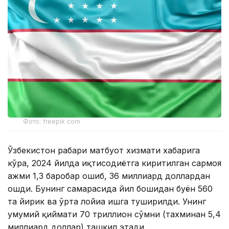
Фото: freepik.com
Ўзбекистон раҳбари матбуот хизмати хабарига
кўра, 2024 йилда иқтисодиётга киритилган сармоя
ҳажми 1,3 баробар ошиб, 36 миллиард доллардан
ошди. Бунинг самарасида йил бошидан буён 560
та йирик ва ўрта лойиҳа ишга туширилди. Унинг
умумий қиймати 70 триллион сўмни (тахминан 5,4
миллиард доллар) ташкил этади.