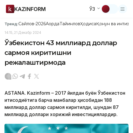
KAZINFORM
ЎЗ
Сайлов-2026
Ақорда
Тайинлов
Ҳодиса
Қонун ва интизо
Тренд:
14:15, 21 Декабр 2024
Ўзбекистон 43 миллиард доллар
сармоя киритишни
режалаштирмоқда
ASTANA. Kazinform – 2017 йилдан буён Ўзбекистон
иқтисодиётига барча манбалар ҳисобидан 188
миллиард доллар сармоя киритилди, шундан 87
миллиард доллари хорижий инвестициялардир.