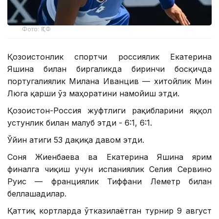
Фото: ҚТФ
Қозоғистонлик спортчи россиялик Екатерина
Яшина билан биргаликда биринчи босқичда
португалиялик Милана Иванцив — хитойлик Мин
Люга қарши ўз маҳоратини намойиш этди.
Қозоғистон-Россия жуфтлиги рақибларини яққол
устунлик билан мағлуб этди - 6:1, 6:1.
Ўйин атиги 53 дақиқа давом этди.
Соня Жиенбаева ва Екатерина Яшина ярим
финалга чиқиш учун испаниялик Селия Сервино
Руис — франциялик Тиффани Леметр билан
беллашадилар.
Қаттиқ кортларда ўтказилаётган турнир 9 август