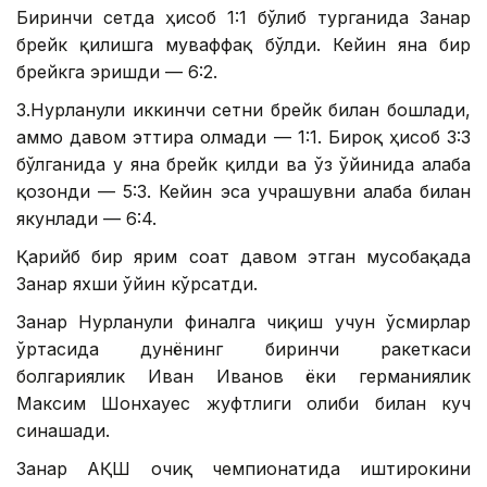
Биринчи сетда ҳисоб 1:1 бўлиб турганида Занғар
брейк қилишга муваффақ бўлди. Кейин яна бир
брейкга эришди — 6:2.
З.Нурланули иккинчи сетни брейк билан бошлади,
аммо давом эттира олмади — 1:1. Бироқ ҳисоб 3:3
бўлганида у яна брейк қилди ва ўз ўйинида ғалаба
қозонди — 5:3. Кейин эса учрашувни ғалаба билан
якунлади — 6:4.
Қарийб бир ярим соат давом этган мусобақада
Занғар яхши ўйин кўрсатди.
Занғар Нурланули финалга чиқиш учун ўсмирлар
ўртасида дунёнинг биринчи ракеткаси
болгариялик Иван Иванов ёки германиялик
Максим Шонхауес жуфтлиги ғолиби билан куч
синашади.
Занғар АҚШ очиқ чемпионатида иштирокини