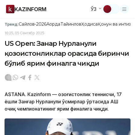
KAZINFORM
ЎЗ
Сайлов-2026
Ақорда
Тайинлов
Ҳодиса
Қонун ва интизо
Тренд:
16:25, 05 Сентябр 2025
US Open: Занғар Нурланули
қозоғистонликлар орасида биринчи
бўлиб ярим финалга чиқди
ASTANА. Кazinform — Қозоғистонлик теннисчи, 17
ёшли Занғар Нурланули ўсмирлар ўртасида АҚШ
очиқ чемпионатининг ярим финалига чиқди.