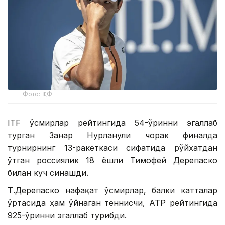
Фото: ҚТФ
ITF ўсмирлар рейтингида 54-ўринни эгаллаб
турган Занғар Нурланули чорак финалда
турнирнинг 13-ракеткаси сифатида рўйхатдан
ўтган россиялик 18 ёшли Тимофей Дерепаско
билан куч синашди.
Т.Дерепаско нафақат ўсмирлар, балки катталар
ўртасида ҳам ўйнаган теннисчи, АТР рейтингида
925-ўринни эгаллаб турибди.