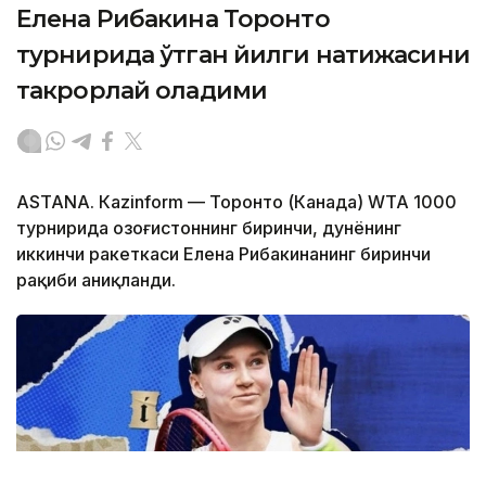
Елена Рибакина Торонто
турнирида ўтган йилги натижасини
такрорлай оладими
ASTANА. Кazinform — Торонто (Канада) WТА 1000
турнирида Қозоғистоннинг биринчи, дунёнинг
иккинчи ракеткаси Елена Рибакинанинг биринчи
рақиби аниқланди.