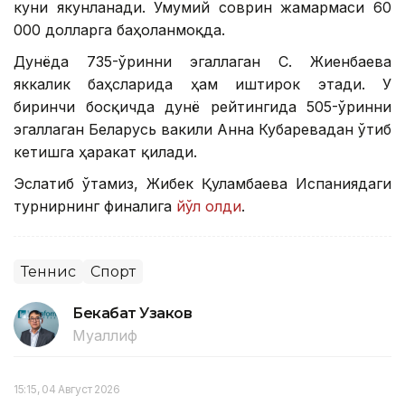
куни якунланади. Умумий соврин жамғармаси 60
000 долларга баҳоланмоқда.
Дунёда 735-ўринни эгаллаган С. Жиенбаева
яккалик баҳсларида ҳам иштирок этади. У
биринчи босқичда дунё рейтингида 505-ўринни
эгаллаган Беларусь вакили Анна Кубаревадан ўтиб
кетишга ҳаракат қилади.
Эслатиб ўтамиз, Жибек Қуламбаева Испаниядаги
турнирнинг финалига
йўл олди
.
Теннис
Спорт
Бекабат Узаков
Муаллиф
15:15, 04 Август 2026