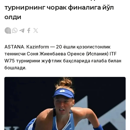
турнирнинг чорак финалига йўл
олди
ASTANА. Кazinform — 20 ёшли қозоғистонлик
теннисчи Соня Жиенбаева Оренсе (Испания) ITF
W75 турнирини жуфтлик баҳсларида ғалаба билан
бошлади.