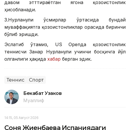
давом этттираётган ягона қозоғистонлик
ҳисобланади.
З.Нурланули ўсмирлар ўртасида бундай
муваффақиятга қозоғистонликлар орасида биринчи
бўлиб эришди.
Эслатиб ўтамиз, US Openда қозоғистонлик
теннисчи Занғар Нурланули учинчи босқичга йўл
олганлиги ҳақида
хабар
берган эдик.
Теннис
Спорт
Бекабат Узаков
Муаллиф
14:15, 05 Август 2026
Соня Жиенбаева Испаниядаги