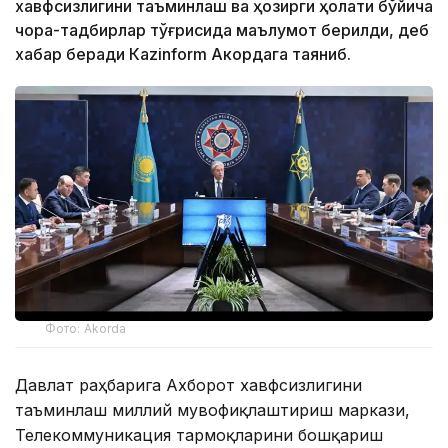
хавфсизлигини таъминлаш ва ҳозирги ҳолати бўйича
чора-тадбирлар тўғрисида маълумот берилди, деб
хабар беради Каzinform Акордага таяниб.
Фото: Akorda
Давлат раҳбарига Ахборот хавфсизлигини
таъминлаш миллий мувофиқлаштириш маркази,
Телекоммуникация тармоқларини бошқариш