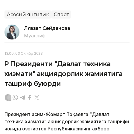
Асосий янгилик
Спорт
Ляззат Сейданова
Муаллиф
13:00, 03 Октябр 2023
ҚР Президенти “Давлат техника
хизмати” акциядорлик жамиятига
ташриф буюрди
Президент Қасим-Жомарт Тоқаевга “Давлат
техника хизмати” акциядорлик жамиятига ташрифи
чоғида Қозоғистон Республикасининг ахборот