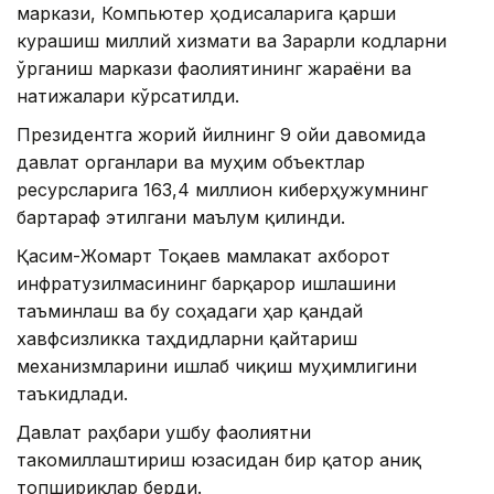
маркази, Компьютер ҳодисаларига қарши
курашиш миллий хизмати ва Зарарли кодларни
ўрганиш маркази фаолиятининг жараёни ва
натижалари кўрсатилди.
Президентга жорий йилнинг 9 ойи давомида
давлат органлари ва муҳим объектлар
ресурсларига 163,4 миллион киберҳужумнинг
бартараф этилгани маълум қилинди.
Қасим-Жомарт Тоқаев мамлакат ахборот
инфратузилмасининг барқарор ишлашини
таъминлаш ва бу соҳадаги ҳар қандай
хавфсизликка таҳдидларни қайтариш
механизмларини ишлаб чиқиш муҳимлигини
таъкидлади.
Давлат раҳбари ушбу фаолиятни
такомиллаштириш юзасидан бир қатор аниқ
топшириқлар берди.