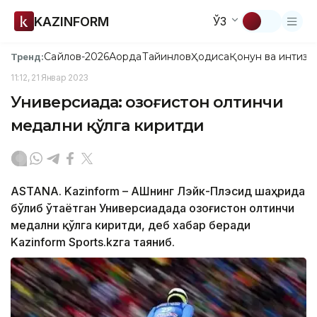
KAZINFORM
ЎЗ
Сайлов-2026
Ақорда
Тайинлов
Ҳодиса
Қонун ва интизо
Тренд:
11:12, 21 Январ 2023
Универсиада: Қозоғистон олтинчи
медални қўлга киритди
ASTANА. Kazinform – АҚШнинг Лэйк-Плэсид шаҳрида
бўлиб ўтаётган Универсиадада Қозоғистон олтинчи
медални қўлга киритди, деб хабар беради
Kazinform Sports.kzга таяниб.