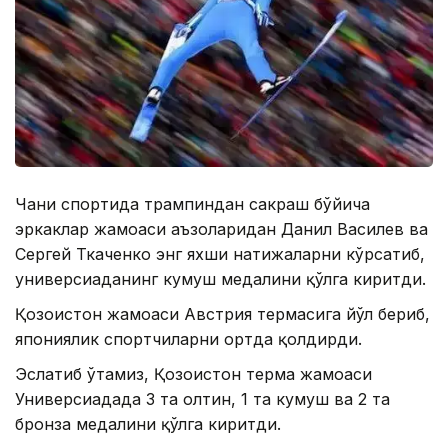
Чанғи спортида трампиндан сакраш бўйича
эркаклар жамоаси аъзоларидан Данил Василев ва
Сергей Ткаченко энг яхши натижаларни кўрсатиб,
универсиаданинг кумуш медалини қўлга киритди.
Қозоғистон жамоаси Австрия термасига йўл бериб,
япониялик спортчиларни ортда қолдирди.
Эслатиб ўтамиз, Қозоғистон терма жамоаси
Универсиадада 3 та олтин, 1 та кумуш ва 2 та
бронза медалини қўлга киритди.