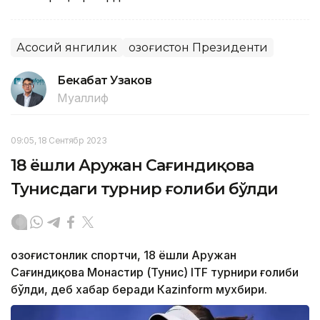
Асосий янгилик
Қозоғистон Президенти
Бекабат Узаков
Муаллиф
09:05, 18 Сентябр 2023
18 ёшли Аружан Сағиндиқова
Тунисдаги турнир ғолиби бўлди
Қозоғистонлик спортчи, 18 ёшли Аружан
Сағиндиқова Монастир (Тунис) ITF турнири ғолиби
бўлди, деб хабар беради Каzinform мухбири.