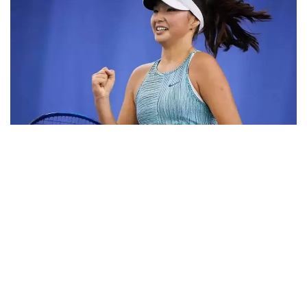
Фото: ktf.kz
Дунёнинг 829-ракеткаси, ушбу мусобақанинг 3-
ракеткаси А. Саөиндиыова финалда жаҳон
рейтингида 1253-ўринни эгаллаб турган
ҳиндистонлик Вайшнави Адкарга қарши
чемпионлик учун кураш олиб борди.