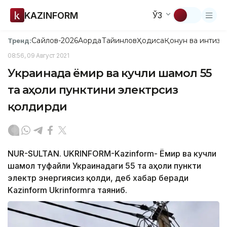
KAZINFORM
ЎЗ
Сайлов-2026
Ақорда
Тайинлов
Ҳодиса
Қонун ва интизо
Тренд:
08:56, 09 Август 2021
Украинада ёмғир ва кучли шамол 55
та аҳоли пунктини электрсиз
қолдирди
NUR-SULTAN. UKRINFORM-Kazinform- Ёмғир ва кучли
шамол туфайли Украинадаги 55 та аҳоли пункти
электр энергиясиз қолди, деб хабар беради
Kazinform Ukrinformга таяниб.