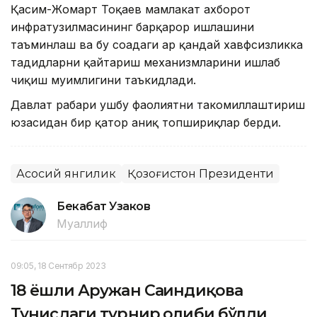
Қасим-Жомарт Тоқаев мамлакат ахборот
инфратузилмасининг барқарор ишлашини
таъминлаш ва бу соҳадаги ҳар қандай хавфсизликка
таҳдидларни қайтариш механизмларини ишлаб
чиқиш муҳимлигини таъкидлади.
Давлат раҳбари ушбу фаолиятни такомиллаштириш
юзасидан бир қатор аниқ топшириқлар берди.
Асосий янгилик
Қозоғистон Президенти
Бекабат Узаков
Муаллиф
09:05, 18 Сентябр 2023
18 ёшли Аружан Сағиндиқова
Тунисдаги турнир ғолиби бўлди