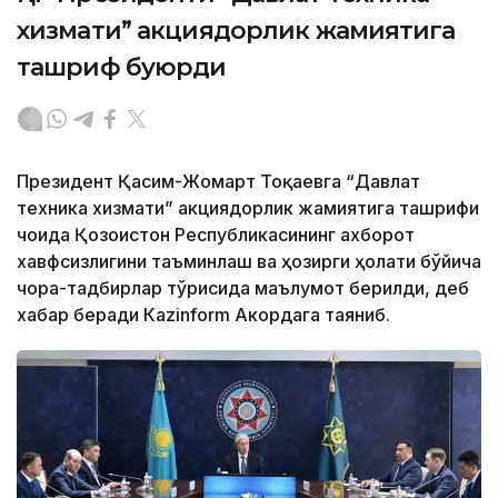
хизмати” акциядорлик жамиятига
ташриф буюрди
Президент Қасим-Жомарт Тоқаевга “Давлат
техника хизмати” акциядорлик жамиятига ташрифи
чоғида Қозоғистон Республикасининг ахборот
хавфсизлигини таъминлаш ва ҳозирги ҳолати бўйича
чора-тадбирлар тўғрисида маълумот берилди, деб
хабар беради Каzinform Акордага таяниб.