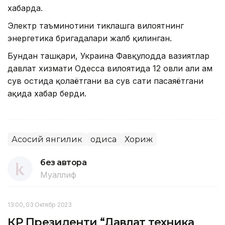
хабарда.
Электр таъминотини тиклашга вилоятнинг
энергетика бригадалари жалб қилинган.
Бундан ташқари, Украина Фавқулодда вазиятлар
давлат хизмати Одесса вилоятида 12 ҳовли ҳали ҳам
сув остида қолаётгани ва сув сатҳи пасаяётгани
ҳақида хабар берди.
Асосий янгилик
Ҳодиса
Хориж
без автора
Муаллиф
13:00, 03 Октябр 2023
ҚР Президенти “Давлат техника