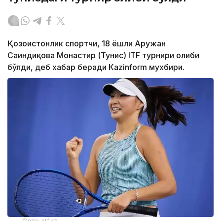
Қозоғистонлик спортчи, 18 ёшли Аружан
Сағиндиқова Монастир (Тунис) ITF турнири ғолиби
бўлди, деб хабар беради Каzinform мухбири.
Фото: ktf.kz