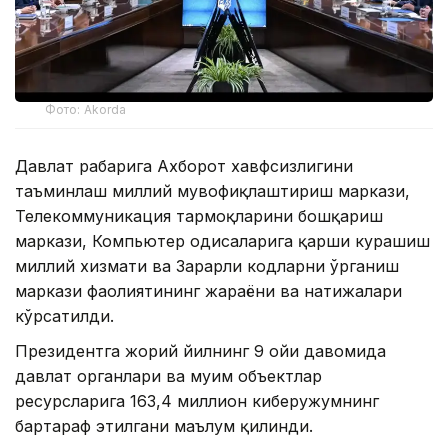
Фото: Akorda
Давлат раҳбарига Ахборот хавфсизлигини
таъминлаш миллий мувофиқлаштириш маркази,
Телекоммуникация тармоқларини бошқариш
маркази, Компьютер ҳодисаларига қарши курашиш
миллий хизмати ва Зарарли кодларни ўрганиш
маркази фаолиятининг жараёни ва натижалари
кўрсатилди.
Президентга жорий йилнинг 9 ойи давомида
давлат органлари ва муҳим объектлар
ресурсларига 163,4 миллион киберҳужумнинг
бартараф этилгани маълум қилинди.