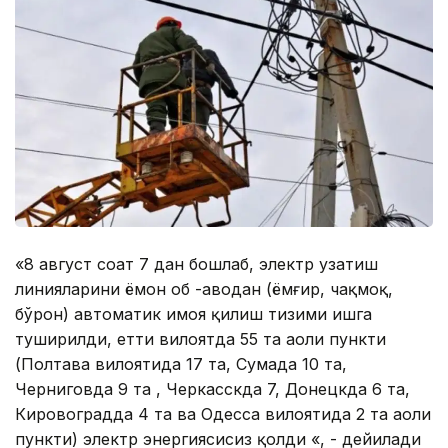
«8 август соат 7 дан бошлаб, электр узатиш
линияларини ёмон об -ҳаводан (ёмғир, чақмоқ,
бўрон) автоматик ҳимоя қилиш тизими ишга
туширилди, етти вилоятда 55 та аҳоли пункти
(Полтава вилоятида 17 та, Сумада 10 та,
Черниговда 9 та , Черкасскда 7, Донецкда 6 та,
Кировоградда 4 та ва Одесса вилоятида 2 та аҳоли
пункти) электр энергиясисиз қолди «, - дейилади