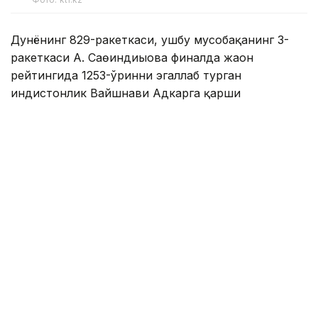
Дунёнинг 829-ракеткаси, ушбу мусобақанинг 3-
ракеткаси А. Саөиндиыова финалда жаҳон
рейтингида 1253-ўринни эгаллаб турган
ҳиндистонлик Вайшнави Адкарга қарши
чемпионлик учун кураш олиб борди.
Биринчи партия кескин курашлар остида ўтди,
Аружан тай-брейкда муваффақиятли ўйнади - 7:6
(8:6).
Иккинчи сетда қозоғистонлик ёш теннисчи
рақибига ҳеч қандай имконият қолдирмади - 6:0.
Шу тариқа Аружан Сағиндиқова муҳим ғалабага
эришди.
Эслатиб ўтамиз, аввалроқ Аружан Сағиндиқова
Тунисдаги мусобақа финалига чиққани ҳақида
хабар
берган эдик.