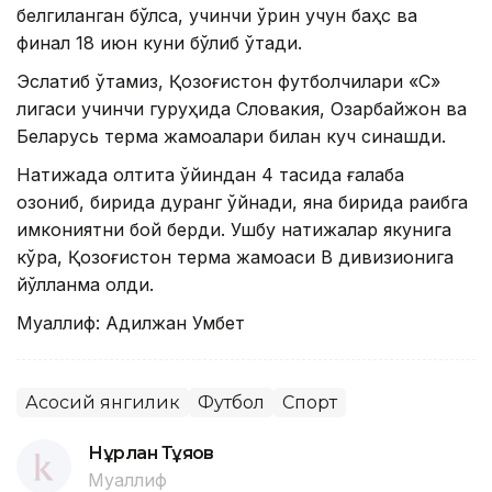
белгиланган бўлса, учинчи ўрин учун баҳс ва
финал 18 июн куни бўлиб ўтади.
Эслатиб ўтамиз, Қозоғистон футболчилари «С»
лигаси учинчи гуруҳида Словакия, Озарбайжон ва
Беларусь терма жамоалари билан куч синашди.
Натижада олтита ўйиндан 4 тасида ғалаба
қозониб, бирида дуранг ўйнади, яна бирида рақибга
имкониятни бой берди. Ушбу натижалар якунига
кўра, Қозоғистон терма жамоаси В дивизионига
йўлланма олди.
Муаллиф: Адилжан Умбет
Асосий янгилик
Футбол
Спорт
Нұрлан Тұяқов
Муаллиф