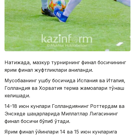
Натижада, мазкур турнирнинг финал босқичининг
ярим финал жуфтликлари аниқланди.
Мусобақанинг ушбу босқичида Испания ва Италия,
Голландия ва Хорватия терма жамоалари тўқнаш
келишади.
14-18 июн кунлари Голландиянинг Роттердам ва
Энсхеде шаҳарларида Миллатлар Лигасининг
финал босқичи бўлиб ўтади.
Ярим финал ўйинлари 14 ва 15 июн кунларига