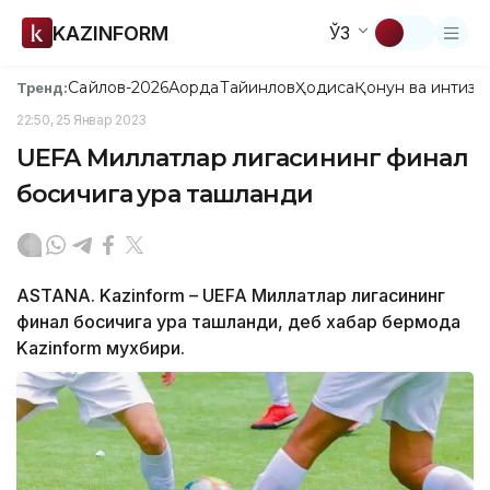
KAZINFORM
ЎЗ
Сайлов-2026
Ақорда
Тайинлов
Ҳодиса
Қонун ва интизо
Тренд:
22:50, 25 Январ 2023
UEFA Миллатлар лигасининг финал
босқичига қура ташланди
ASTANA. Kazinform – UEFA Миллатлар лигасининг
финал босқичига қура ташланди, деб хабар бермоқда
Kazinform мухбири.