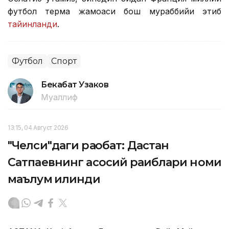
футбол терма жамоаси бош мураббийи этиб
тайинланди
.
Футбол
Спорт
Бекабат Узаков
Муаллиф
13:15, 04 Август 2026
"Челси"даги рақобат: Дастан
Сатпаевнинг асосий рақиблари номи
маълум қилинди