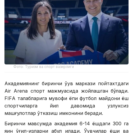
Фото: Туризм ва спорт вазирлиги
Академиянинг биринчи ўқув маркази пойтахтдаги
Air Arena спорт мажмуасида жойлашган бўлади.
FIFА талабларига мувофиқ ёпиқ футбол майдони ёш
спортчиларга йил давомида узлуксиз
машғулотлар ўтказиш имконини беради.
Биринчи мавсумда академия 6-14 ёшдаги 300 га
яқин ўғил-қизларни қабул қилади. Ўқувчилар ёши ва