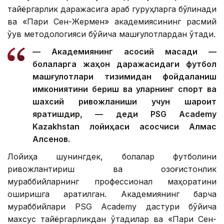
тайёргарлик даражасига қараб гуруҳларга бўлинади
ва «Пари Сен-Жермен» академиясининг расмий
ўқув методологияси бўйича машғулотлардан ўтади.
— Академиянинг асосий мақсади —
болаларга жаҳон даражасидаги футбол
машғулотлари тизимидан фойдаланиш
имкониятини бериш ва уларнинг спорт ва
шахсий ривожланиши учун шароит
яратишдир, — деди PSG Academy
Kazakhstan лойиҳаси асосчиси Алмас
Алсенов.
Лойиҳа шунингдек, болалар футболини
ривожлантириш ва қозоғистонлик
мураббийларнинг профессионал маҳоратини
оширишга қаратилган. Академиянинг барча
мураббийлари PSG Academy дастури бўйича
махсус тайёргарликдан ўтадилар ва «Пари Сен-