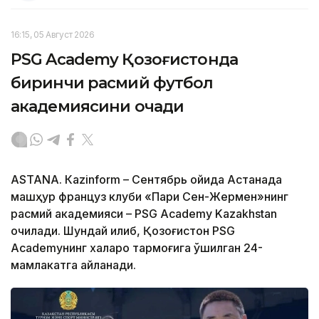
16:15, 05 Август 2026
PSG Academy Қозоғистонда
биринчи расмий футбол
академиясини очади
ASTANА. Кazinform – Сентябрь ойида Астанада
машҳур француз клуби «Пари Сен-Жермен»нинг
расмий академияси – PSG Academy Kazakhstan
очилади. Шундай қилиб, Қозоғистон PSG
Academyнинг халқаро тармоғига қўшилган 24-
мамлакатга айланади.