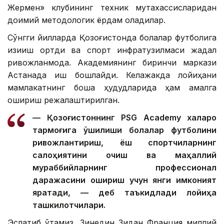
Жермен» клубининг техник мутахассисларидан
доимий методологик ёрдам оладилар.
Сўнгги йилларда Қозоғистонда болалар футболига
қизиқиш ортди ва спорт инфратузилмаси жадал
ривожланмоқда. Академиянинг биринчи маркази
Астанада иш бошлайди. Келажакда лойиҳани
мамлакатнинг бошқа ҳудудларида ҳам амалга
ошириш режалаштирилган.
— Қозоғистоннинг PSG Academy халқаро
тармоғига қўшилиши болалар футболини
ривожлантириш, ёш спортчиларнинг
салоҳиятини очиш ва маҳаллий
мураббийларнинг профессионал
даражасини ошириш учун янги имконият
яратади, — деб таъкидлади лойиҳа
ташкилотчилари.
Эслатиб ўтамиз, Зинедин Зидан Франция миллий