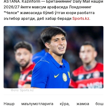
ASTANА. Кazinform — Британиянинг Daily Mail нашри
2026/27 йилги мавсум арафасида Лондоннинг
"Челси" жамоасида бўлиб ўтган юқори рақобатга
эътибор қаратди, деб хабар беради
Sports.kz
.
Фото: Sports.kz
Нашр маълумотларига кўра, жамоа бош