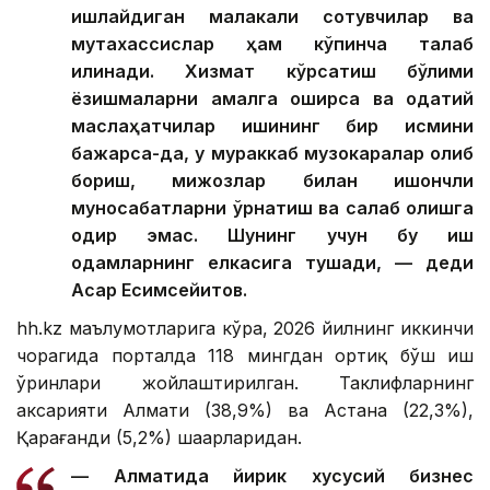
ишлайдиган малакали сотувчилар ва
мутахассислар ҳам кўпинча талаб
қилинади. Хизмат кўрсатиш бўлими
ёзишмаларни амалга оширса ва одатий
маслаҳатчилар ишининг бир қисмини
бажарса-да, у мураккаб музокаралар олиб
бориш, мижозлар билан ишончли
муносабатларни ўрнатиш ва сақлаб қолишга
қодир эмас. Шунинг учун бу иш
одамларнинг елкасига тушади, — деди
Асқар Есимсейитов.
hh.kz маълумотларига кўра, 2026 йилнинг иккинчи
чорагида порталда 118 мингдан ортиқ бўш иш
ўринлари жойлаштирилган. Таклифларнинг
аксарияти Алмати (38,9%) ва Астана (22,3%),
Қарағанди (5,2%) шаҳарларидан.
— Алматида йирик хусусий бизнес