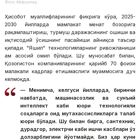
Фото: Midjourney
Ҳисобот муаллифларининг фикрига кўра, 2025-
2030 йилларда мамлакат меҳнат бозорига
рақамлаштириш, турмуш даражасининг ошиши ва
иқтисодий ўсишнинг пасайиши айниқса таъсир
қилади. "Яшил" технологияларнинг ривожланиши
ҳам асосий омил бўлади. Шу муносабат билан,
Қозоғистон компанияларининг қарийб 70 фоизи
малакали кадрлар етишмаслиги муаммосига дуч
келмоқда.
— Менимча, келгуси йилларда, биринчи
навбатда, машинасозлик ва сунъий
интеллект каби юқори технологияли
соҳаларга оид мутахассисликларга талаб
юқори бўлади. Шу билан бирга, сантехник,
дурадгор, электрчи каби ишчи касблари ўз
долзарблигини йўқотмайди. Биз ҳар куни