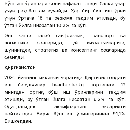
Бўш иш ўринлари сони нафақат ошди, балки улар
учун рақобат ҳам кучайди. Ҳар бир бўш иш ўрни
учун ўртача 18 та резюме тақдим этилади, бу
ўтган йилга нисбатан 10,2% га кўп.
Энг катта талаб хавфсизлик, транспорт ва
логистика соҳаларида, уй хизматчиларига,
шунингдек, стратегия ва консалтинг соҳаларида
сезилди.
Қирғизистон
2026 йилнинг иккинчи чорагида Қирғизистондаги
иш берувчилар headhunter.kg порталига 12
мингдан ортиқ бўш иш ўринларини тақдим
этишди, бу ўтган йилга нисбатан 6,2% га кўп.
Одатдагидек, таклифларнинг аксарияти
пойтахтдан. Барча бўш иш ўринларининг 91,1%
Бишкекдан.