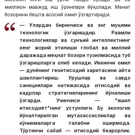
миллион мавжуд иш ўринлари йўқолади. Меҳнат
бозорини бешта асосий омил ўзгартиради.
— Улардан биринчиси ва энг муҳими
технологик ўзгаришдир. Рақамли
технологиялар ва сунъий интеллектнинг
кенг жорий этилиши глобал ва миллий
даражада меҳнат бозори тузилмасида туб
ўзгаришларга олиб келади. Иккинчи омил
— дунёнинг геоиқтисодий харитасини қайта
шакллантириш. Урушлар ва савдо
санкциялари натижасида иқтисодий ва
кадрлар стратегияларининг йўналиши
ўзгарди. Учинчиси — "яшил
иқтисодиёт"нинг устунлиги. Бу экологик
йўналтирилган мутахассисликлар ва
кўникмаларга талабни оширмоқда.
Тўртинчи сабаб — иқтисодий беқарорлик.