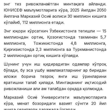
энг тез ривожланаётган минтақага айланди.
ЮНИCEФ маълумотларига кўра, 2025 йилдан 2050
йилгача Марказий Осиё аҳолиси 30 миллион кишига
кўпайиб, 112 миллионга етади.
Энг юқори кўрсаткич Ўзбекистонга тегишли — 15
миллиондан ортиқ. Қозоғистонда тахминан 5,7
миллионга, Тожикистонда 4,8 миллионга,
Қирғизистонда 2,3 миллионга ва Туркманистонда
2 миллиондан ортиқ кишига кўпаяди.
Шунинг учун иш қидирадиган одамлар кўпроқ
бўлади, бу эса ушбу мамлакатларнинг ҳар биридан
иложи борича тезроқ янги иш ўринларини
яратишни талаб қилади. Минтақанинг иқтисодий
ривожланиши ҳали ҳам талабдан орқада қолмоқда.
Марказий Осиё Университети маълумотларига
кўра, меҳнат бозоридаги вазият сўнгги 20 йил
ичида сезиларли даражада ўзгарди.