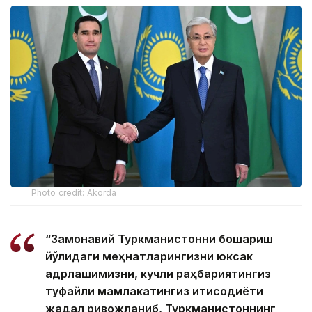
Photo credit: Akorda
“Замонавий Туркманистонни бошқариш
йўлидаги меҳнатларингизни юксак
қадрлашимизни, кучли раҳбариятингиз
туфайли мамлакатингиз иқтисодиёти
жадал ривожланиб, Туркманистоннинг