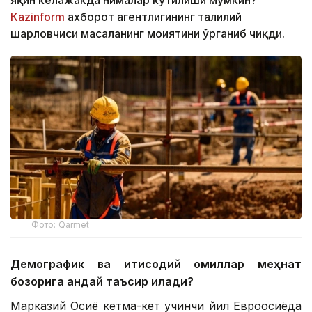
яқин келажакда нималар кутилиши мумкин?
Кazinform
ахборот агентлигининг таҳлилий
шарҳловчиси масаланинг моҳиятини ўрганиб чиқди.
Фото: Qarmet
Демографик ва иқтисодий омиллар меҳнат
бозорига қандай таъсир қилади?
Марказий Осиё кетма-кет учинчи йил Евроосиёда