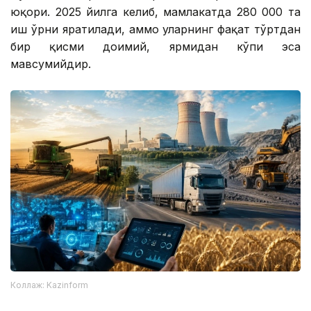
юқори. 2025 йилга келиб, мамлакатда 280 000 та
иш ўрни яратилади, аммо уларнинг фақат тўртдан
бир қисми доимий, ярмидан кўпи эса
мавсумийдир.
Коллаж: Kazinform