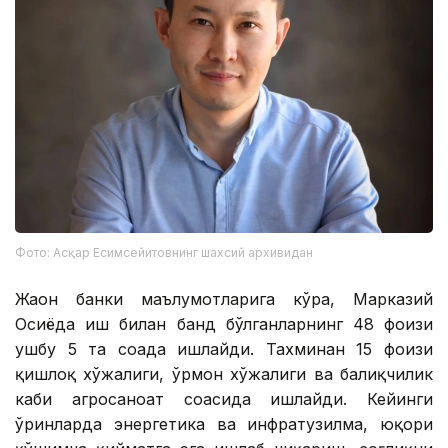
Фото: Асқар Есимсейитовнинг шахсий архивидан
Жаҳон банки маълумотларига кўра, Марказий
Осиёда иш билан банд бўлганларнинг 48 фоизи
ушбу 5 та соҳада ишлайди. Тахминан 15 фоизи
қишлоқ хўжалиги, ўрмон хўжалиги ва балиқчилик
каби агросаноат соҳасида ишлайди. Кейинги
ўринларда энергетика ва инфратузилма, юқори