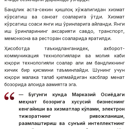
Бандлик аста-секин қишлоқ хўжалигидан хизмат
кўрсатиш ва саноат соҳаларига ўтди. Хизмат
кўрсатиш соҳаси янги иш ўринларига айланди. Янги
иш ўринларининг аксарияти савдо, транспорт,
меҳмонхона ва ресторан соҳаларида яратилди.
Ҳисоботда таъкидланганидек, ахборот-
коммуникация технологиялари ва молия каби
юқори технологияли соҳалар ҳали ҳам бандликнинг
кичик бир қисмини таъминлайди. Шунинг учун
юқори малака талаб қилмайдиган касблар меҳнат
бозорида алоҳида аҳамиятга эга.
— Бугунги кунда Марказий Осиёдаги
меҳнат бозорига хусусий бизнеснинг
кенгайиши ва хизматлар кўлами, электрон
тижоратнинг ривожланиши,
рақамлаштириш ва сунъий интеллектнинг