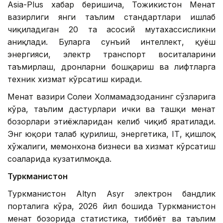
Asia-Plus хабар беришича, Тожикистон Меҳнат
вазирлиги янги таълим стандартлари ишлаб
чиқиладиган 20 та асосий мутахассисликни
аниқлади. Буларга сунъий интеллект, қуёш
энергияси, электр транспорт воситаларини
таъмирлаш, дронларни бошқариш ва лифтларга
техник хизмат кўрсатиш киради.
Меҳнат вазири Солеҳи Холмаҳмадзоданинг сўзларига
кўра, таълим дастурлари ички ва ташқи меҳнат
бозорлари эҳтиёжларидан келиб чиқиб яратилади.
Энг юқори талаб қурилиш, энергетика, IТ, қишлоқ
хўжалиги, меҳмонхона бизнеси ва хизмат кўрсатиш
соҳаларида кузатилмоқда.
Туркманистон
Туркманистон Altyn Asyr электрон бандлик
порталига кўра, 2026 йил бошида Туркманистон
меҳнат бозорида статистика, тиббиёт ва таълим