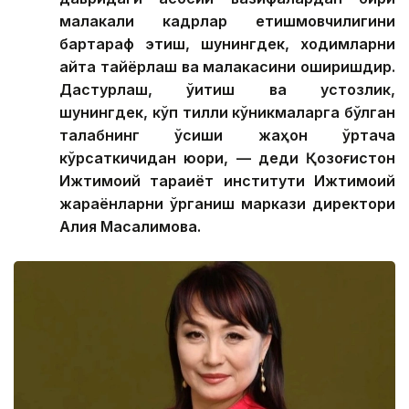
малакали кадрлар етишмовчилигини
бартараф этиш, шунингдек, ходимларни
қайта тайёрлаш ва малакасини оширишдир.
Дастурлаш, ўқитиш ва устозлик,
шунингдек, кўп тилли кўникмаларга бўлган
талабнинг ўсиши жаҳон ўртача
кўрсаткичидан юқори, — деди Қозоғистон
Ижтимоий тараққиёт институти Ижтимоий
жараёнларни ўрганиш маркази директори
Алия Масалимова.