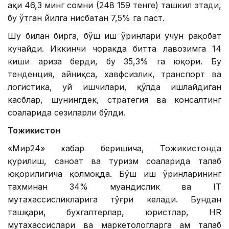
ҳақи 46,3 минг сомни (248 159 тенге) ташкил этади,
бу ўтган йилга нисбатан 7,5% га паст.
Шу билан бирга, бўш иш ўринлари учун рақобат
кучайди. Иккинчи чоракда битта лавозимга 14
киши ариза берди, бу 35,3% га юқори. Бу
тенденция, айниқса, хавфсизлик, транспорт ва
логистика, уй ишчилари, қўлда ишлайдиган
касблар, шунингдек, стратегия ва консалтинг
соҳаларида сезиларли бўлди.
Тожикистон
«Мир24» хабар беришича, Тожикистонда
қурилиш, саноат ва туризм соҳаларида талаб
юқорилигича қолмоқда. Бўш иш ўринларининг
тахминан 34% муҳандислик ва IТ
мутахассисликларига тўғри келади. Бундан
ташқари, бухгалтерлар, юристлар, HR
мутахассислари ва маркетологларга ҳам талаб