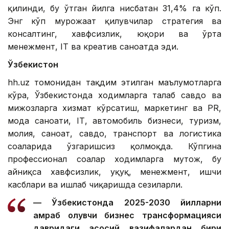
қилинди, бу ўтган йилга нисбатан 31,4% га кўп.
Энг кўп мурожаат қилувчилар стратегия ва
консалтинг, хавфсизлик, юқори ва ўрта
менежмент, IТ ва креатив саноатда эди.
Ўзбекистон
hh.uz томонидан тақдим этилган маълумотларга
кўра, Ўзбекистонда ходимларга талаб савдо ва
мижозларга хизмат кўрсатиш, маркетинг ва PR,
мода саноати, IТ, автомобиль бизнеси, туризм,
молия, саноат, савдо, транспорт ва логистика
соҳаларида ўзгаришсиз қолмоқда. Кўпгина
профессионал соҳалар ходимларга муҳтож, бу
айниқса хавфсизлик, ҳуқуқ, менежмент, ишчи
касблари ва ишлаб чиқаришда сезиларли.
— Ўзбекистонда 2025-2030 йилларни
қамраб олувчи бизнес трансформацияси
давридаги асосий вазифалардан бири