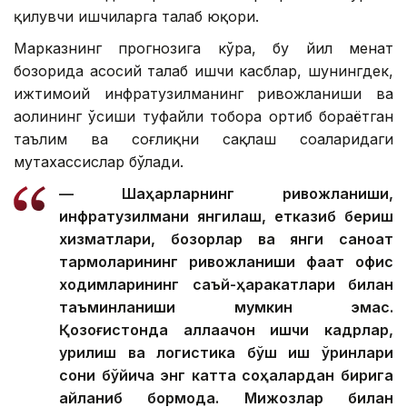
қилувчи ишчиларга талаб юқори.
Марказнинг прогнозига кўра, бу йил меҳнат
бозорида асосий талаб ишчи касблар, шунингдек,
ижтимоий инфратузилманинг ривожланиши ва
аҳолининг ўсиши туфайли тобора ортиб бораётган
таълим ва соғлиқни сақлаш соҳаларидаги
мутахассислар бўлади.
— Шаҳарларнинг ривожланиши,
инфратузилмани янгилаш, етказиб бериш
хизматлари, бозорлар ва янги саноат
тармоқларининг ривожланиши фақат офис
ходимларининг саъй-ҳаракатлари билан
таъминланиши мумкин эмас.
Қозоғистонда аллақачон ишчи кадрлар,
қурилиш ва логистика бўш иш ўринлари
сони бўйича энг катта соҳалардан бирига
айланиб бормоқда. Мижозлар билан