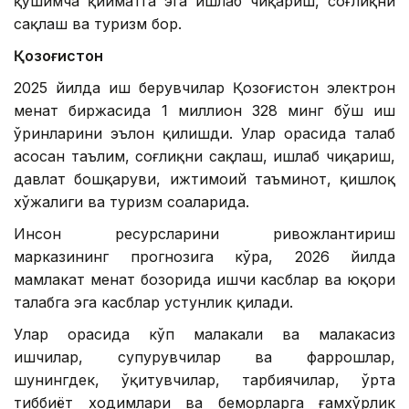
қўшимча қийматга эга ишлаб чиқариш, соғлиқни
сақлаш ва туризм бор.
Қозоғистон
2025 йилда иш берувчилар Қозоғистон электрон
меҳнат биржасида 1 миллион 328 минг бўш иш
ўринларини эълон қилишди. Улар орасида талаб
асосан таълим, соғлиқни сақлаш, ишлаб чиқариш,
давлат бошқаруви, ижтимоий таъминот, қишлоқ
хўжалиги ва туризм соҳаларида.
Инсон ресурсларини ривожлантириш
марказининг прогнозига кўра, 2026 йилда
мамлакат меҳнат бозорида ишчи касблар ва юқори
талабга эга касблар устунлик қилади.
Улар орасида кўп малакали ва малакасиз
ишчилар, супурувчилар ва фаррошлар,
шунингдек, ўқитувчилар, тарбиячилар, ўрта
тиббиёт ходимлари ва беморларга ғамхўрлик