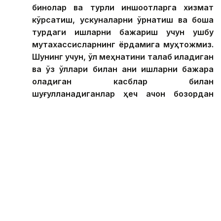
бинолар ва турли иншоотларга хизмат
кўрсатиш, ускуналарни ўрнатиш ва бошқа
турдаги ишларни бажариш учун ушбу
мутахассисларнинг ёрдамига муҳтожмиз.
Шунинг учун, қўл меҳнатини талаб қиладиган
ва ўз қўллари билан аниқ ишларни бажара
оладиган касблар билан
шуғулланадиганлар ҳеч қачон бозордан
сиқиб чиқарилмайди, — деди маърузачи.
Экспертнинг фикрига кўра, интеллектуал меҳнат
вакиллари — биринчи навбатда, ўқитувчилар ва
шифокорлар — ўзларининг энг юқори чўққисида
қоладилар. Хусусан, ўз соҳаси бўйича чуқур
билимлари билан бирга рақамли технологиялар ва
унга боғлиқ соҳаларни ўзлаштирган
мутахассисларнинг аҳамияти ортади.
Шундай қилиб, Марказий Осиё меҳнат бозори