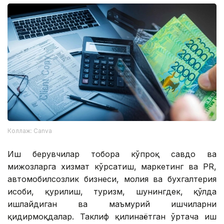
Коллаж: Canva
Иш берувчилар тобора кўпроқ савдо ва
мижозларга хизмат кўрсатиш, маркетинг ва PR,
автомобилсозлик бизнеси, молия ва бухгалтерия
ҳисоби, қурилиш, туризм, шунингдек, қўлда
ишлайдиган ва маъмурий ишчиларни
қидирмоқдалар. Таклиф қилинаётган ўртача иш