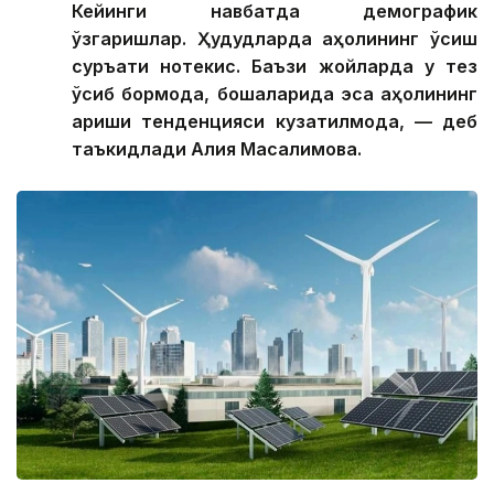
Кейинги навбатда демографик
ўзгаришлар. Ҳудудларда аҳолининг ўсиш
суръати нотекис. Баъзи жойларда у тез
ўсиб бормоқда, бошқаларида эса аҳолининг
қариши тенденцияси кузатилмоқда, — деб
таъкидлади Алия Масалимова.