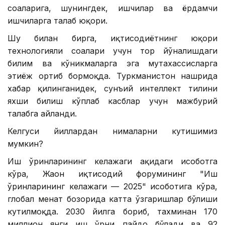
соҳаларига, шунингдек, ишчилар ва ёрдамчи
ишчиларга талаб юқори.
Шу билан бирга, иқтисодиётнинг юқори
технологияли соҳалари учун тор йўналишдаги
билим ва кўникмаларга эга мутахассисларга
эҳтиёж ортиб бормоқда. Туркманистон нашрида
хабар қилинганидек, сунъий интеллект тилини
яхши билиш кўплаб касблар учун мажбурий
талабга айланди.
Келгуси йиллардан нималарни кутишимиз
мумкин?
Иш ўринларининг келажаги ҳақидаги ҳисоботга
кўра, Жаҳон иқтисодий форумининг "Иш
ўринларининг келажаги — 2025" ҳисоботига кўра,
глобал меҳнат бозорида катта ўзгаришлар бўлиши
кутилмоқда. 2030 йилга бориб, тахминан 170
миллион янги иш ўрни пайдо бўлади ва 92