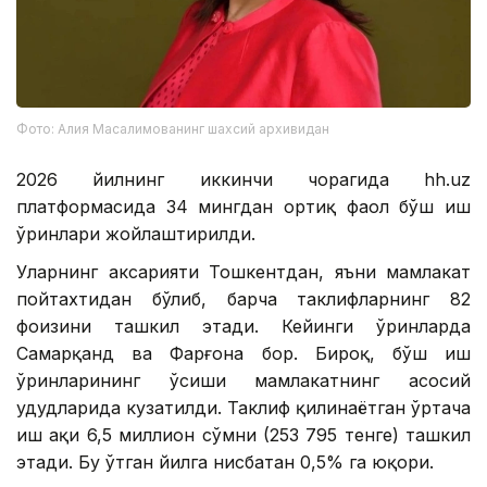
Фото: Алия Масалимованинг шахсий архивидан
2026 йилнинг иккинчи чорагида hh.uz
платформасида 34 мингдан ортиқ фаол бўш иш
ўринлари жойлаштирилди.
Уларнинг аксарияти Тошкентдан, яъни мамлакат
пойтахтидан бўлиб, барча таклифларнинг 82
фоизини ташкил этади. Кейинги ўринларда
Самарқанд ва Фарғона бор. Бироқ, бўш иш
ўринларининг ўсиши мамлакатнинг асосий
ҳудудларида кузатилди. Таклиф қилинаётган ўртача
иш ҳақи 6,5 миллион сўмни (253 795 тенге) ташкил
этади. Бу ўтган йилга нисбатан 0,5% га юқори.