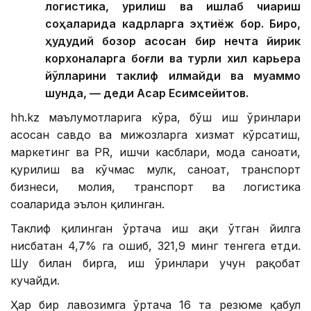
логистика, қурилиш ва ишлаб чиқариш
соҳаларида кадрларга эҳтиёж бор. Бироқ,
ҳудудий бозор асосан бир нечта йирик
корхоналарга боғлиқ ва турли хил карьера
йўлларини таклиф қилмайди ва муаммо
шунда, — деди Асқар Есимсейитов.
hh.kz маълумотларига кўра, бўш иш ўринлари
асосан савдо ва мижозларга хизмат кўрсатиш,
маркетинг ва PR, ишчи касблари, мода саноати,
қурилиш ва кўчмас мулк, саноат, транспорт
бизнеси, молия, транспорт ва логистика
соҳаларида эълон қилинган.
Таклиф қилинган ўртача иш ҳақи ўтган йилга
нисбатан 4,7% га ошиб, 321,9 минг тенгега етди.
Шу билан бирга, иш ўринлари учун рақобат
кучайди.
Ҳар бир лавозимга ўртача 16 та резюме қабул