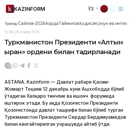
KAZINFORM
ЎЗ
Сайлов-2026
Ақорда
Тайинлов
Ҳодиса
Қонун ва интизо
Тренд:
12:38, 25 Ноябр 2025
Туркманистон Президенти «Алтын
қыран» ордени билан тақдирланади
ASTANA. Kazinform — Давлат раҳбари Қасим-
Жомарт Тоқаев 12 декабрь куни Ашхободда бўлиб
ўтадиган Халқаро тинчлик ва ишонч форумида
иштирок этади. Бу ҳақда Қозоғистон Президенти
Қозоғистонда давлат ташрифи билан бўлиб турган
Туркманистон Президенти Сердар Бердимуҳамедов
билан кенгайтирилган учрашувда айтиб ўтди.