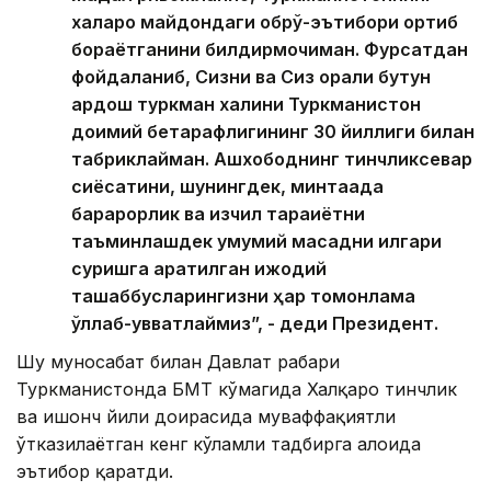
халқаро майдондаги обрў-эътибори ортиб
бораётганини билдирмоқчиман. Фурсатдан
фойдаланиб, Сизни ва Сиз орқали бутун
қардош туркман халқини Туркманистон
доимий бетарафлигининг 30 йиллиги билан
табриклайман. Ашхободнинг тинчликсевар
сиёсатини, шунингдек, минтақада
барқарорлик ва изчил тараққиётни
таъминлашдек умумий мақсадни илгари
суришга қаратилган ижодий
ташаббусларингизни ҳар томонлама
қўллаб-қувватлаймиз”, - деди Президент.
Шу муносабат билан Давлат раҳбари
Туркманистонда БМТ кўмагида Халқаро тинчлик
ва ишонч йили доирасида муваффақиятли
ўтказилаётган кенг кўламли тадбирга алоҳида
эътибор қаратди.