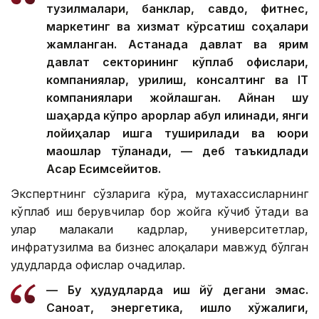
тузилмалари, банклар, савдо, фитнес,
маркетинг ва хизмат кўрсатиш соҳалари
жамланган. Астанада давлат ва ярим
давлат секторининг кўплаб офислари,
компаниялар, қурилиш, консалтинг ва IТ
компаниялари жойлашган. Айнан шу
шаҳарда кўпроқ қарорлар қабул қилинади, янги
лойиҳалар ишга туширилади ва юқори
маошлар тўланади, — деб таъкидлади
Асқар Есимсейитов.
Экспертнинг сўзларига кўра, мутахассисларнинг
кўплаб иш берувчилар бор жойга кўчиб ўтади ва
улар малакали кадрлар, университетлар,
инфратузилма ва бизнес алоқалари мавжуд бўлган
ҳудудларда офислар очадилар.
— Бу ҳудудларда иш йўқ дегани эмас.
Саноат, энергетика, қишлоқ хўжалиги,