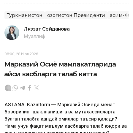
Туркманистон
Қозоғистон Президенти
Қасим-Жо
Ляззат Сейданова
Муаллиф
08:00, 28 Июл 2026
Марказий Осиё мамлакатларида
қайси касбларга талаб катта
ASTANА. Кazinform — Марказий Осиёда меҳнат
бозорининг шаклланишига ва мутахассисларга
бўлган талабга қандай омиллар таъсир қилади?
Нима учун фақат маълум касбларга талаб юқори ва