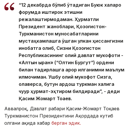
“12 декабрда бўлиб ўтадиган Буюк халқаро
форумда иштирок этишни
режалаштирмоқдаман. Ҳурматли
Президент жаноблари, Қозоғистон-
Туркманистон муносабатларини
мустаҳкамлашга қўшган улкан ҳиссангизни
инобатга олиб, Сизни Қозоғистон
Республикасининг олий давлат мукофоти -
«Алтын қыран» (“Олтин Бургут”) ордени
билан тақдирлашга қарор қилганимни маълум
қилмоқчиман. Ушбу олий мукофот Сизга,
қолаверса, бутун қардош туркман халқига
чуқур ҳурмат-эҳтиром билдиради”, - деди
Қасим Жомарт Тоқаев.
Аввалроқ, Давлат раҳбари Қасим-Жомарт Тоқаев
Туркманистон Президентини Ақордада кутиб
олгани ҳақида хабар
берган эдик.