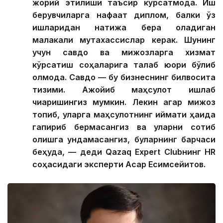
жорий этилиши таъсир кўрсатмоқда. Иш
берувчиларга нафақат диплом, балки ўз
ишларидан натижа бера оладиган
малакали мутахассислар керак. Шунинг
учун савдо ва мижозларга хизмат
кўрсатиш соҳаларига талаб юқори бўлиб
қолмоқда. Савдо — бу бизнеснинг билвосита
тизими. Ажойиб маҳсулот ишлаб
чиқаришингиз мумкин. Лекин агар мижоз
топиб, уларга маҳсулотнинг қиймати ҳақида
гапириб бермасангиз ва уларни сотиб
олишга ундамасангиз, буларнинг барчаси
беҳуда, — деди Qazaq Expert Clubнинг HR
соҳасидаги эксперти Асқар Есимсейитов.