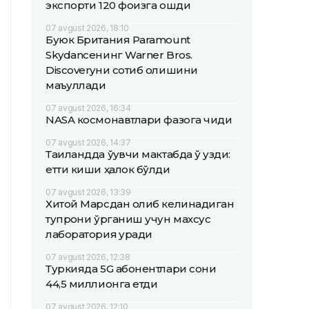
экспорти 120 фоизга ошди
07 avgust 2026, 18:10
Буюк Британия Paramount
Skydanceнинг Warner Bros.
Discoveryни сотиб олишини
маъқуллади
07 avgust 2026, 16:34
NASA космонавтлари фазога чиқди
07 avgust 2026, 14:37
Таиландда ўқувчи мактабда ўқ узди:
етти киши ҳалок бўлди
07 avgust 2026, 13:39
Хитой Марсдан олиб келинадиган
тупроқни ўрганиш учун махсус
лаборатория қуради
07 avgust 2026, 12:38
Туркияда 5G абонентлари сони
44,5 миллионга етди
07 avgust 2026, 12:10