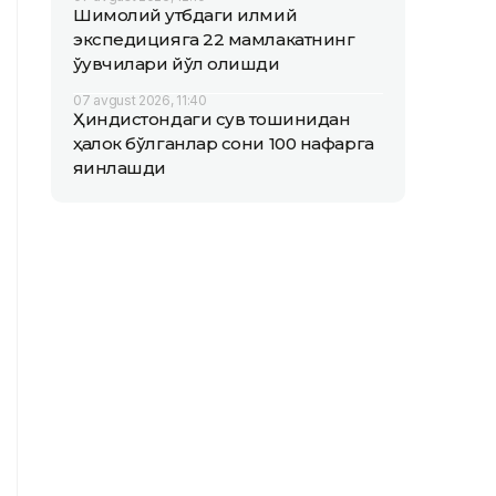
Шимолий қутбдаги илмий
экспедицияга 22 мамлакатнинг
ўқувчилари йўл олишди
07 avgust 2026, 11:40
Ҳиндистондаги сув тошқинидан
ҳалок бўлганлар сони 100 нафарга
яқинлашди