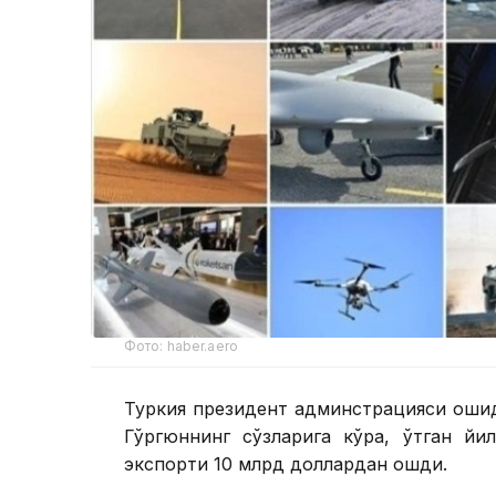
Фото: haber.aero
Туркия президент админстрацияси қоши
Гўргюннинг сўзларига кўра, ўтган йи
экспорти 10 млрд доллардан ошди.