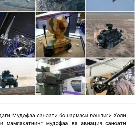
даги Мудофаа саноати бошқармаси бошлиғи Холиқ
ли мамлакатнинг мудофаа ва авиация саноати