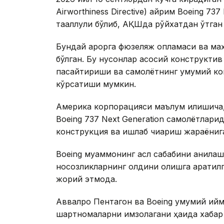
Airworthiness Directive) айрим Boeing 73
тааллуқли бўлиб, АҚШда рўйхатдан ўтган
Бундай қарорга фюзеляж қопламаси ва ма
бўлган. Бу нуқсонлар асосий конструкти
пасайтириши ва самолётнинг умумий ко
кўрсатиши мумкин.
Америка корпорацияси маълум қилишича,
Boeing 737 Next Generation самолётлари
конструкция ва ишлаб чиқариш жараёнига
Boeing муаммонинг асл сабабини аниқла
носозликларнинг олдини олишга қаратил
жорий этмоқда.
Аввалроқ Пентагон ва Boeing умумий қий
шартномаларни имзолагани ҳақида хабар