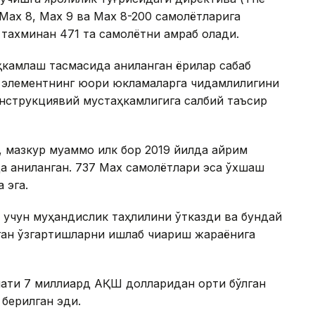
7 Max 8, Max 9 ва Max 8-200 самолётларига
 тахминан 471 та самолётни қамраб олади.
ҳкамлаш тасмасида аниқланган ёриқлар сабаб
в элементнинг юқори юкламаларга чидамлилигини
нструкциявий мустаҳкамлигига салбий таъсир
 мазкур муаммо илк бор 2019 йилда айрим
да аниқланган. 737 Max самолётлари эса ўхшаш
 эга.
ш учун муҳандислик таҳлилини ўтказди ва бундай
ган ўзгартишларни ишлаб чиқариш жараёнига
мати 7 миллиард АҚШ долларидан ортиқ бўлган
 берилган эди.