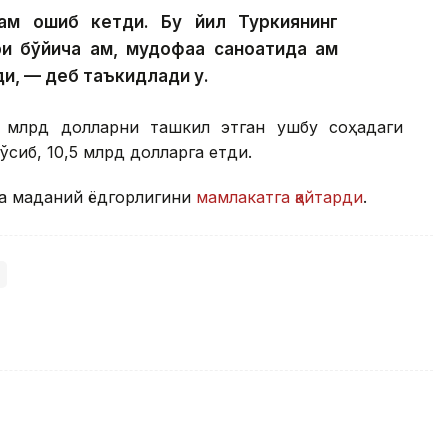
ам ошиб кетди. Бу йил Туркиянинг
и бўйича ҳам, мудофаа саноатида ҳам
и, — деб таъкидлади у.
1 млрд долларни ташкил этган ушбу соҳадаги
ўсиб, 10,5 млрд долларга етди.
 та маданий ёдгорлигини
мамлакатга қайтарди
.