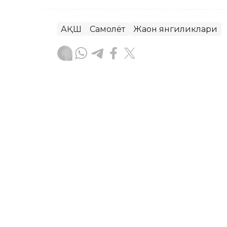
АҚШ
Самолёт
Жаҳон янгиликлари
Ляззат Сейданова
Муаллиф
18:38, 07 Август 2026
Хитойдан электромобилл
ASTANA. Kazinform - 2026 йилнинг би
манбаларида ҳаракатланувчи автомоб