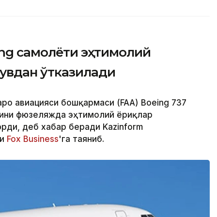
ing самолёти эҳтимолий
увдан ўтказилади
аро авиацияси бошқармаси (FAA) Boeing 737
ини фюзеляжда эҳтимолий ёриқлар
ди, деб хабар беради Kazinform
ри
Fox Business
'га таяниб.