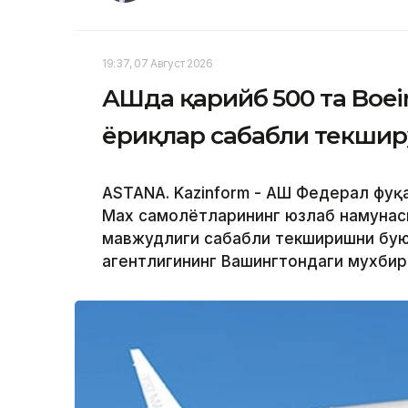
19:37, 07 Август 2026
АҚШда қарийб 500 та Boe
ёриқлар сабабли текшир
ASTANA. Kazinform - АҚШ Федерал фуқ
Max самолётларининг юзлаб намунас
мавжудлиги сабабли текширишни буюр
агентлигининг Вашингтондаги мухби