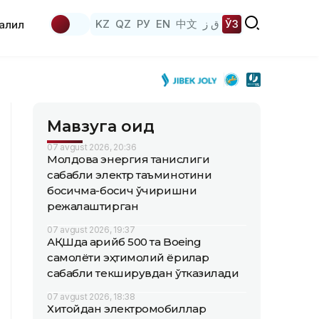
KZ
QZ
РУ
EN
中文
ق ز
ЎЗ
аҳлил
Мавзуга оид
07 avgust 2026, 20:36
Молдова энергия танқислиги
сабабли электр таъминотини
босқичма-босқич ўчиришни
режалаштирган
07 avgust 2026, 19:37
АҚШда қарийб 500 та Boeing
самолёти эҳтимолий ёриқлар
сабабли текширувдан ўтказилади
07 avgust 2026, 18:38
Хитойдан электромобиллар