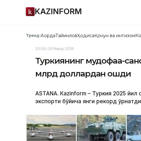
KAZINFORM
Ақорда
Тайинлов
Ҳодиса
Қонун ва интизом
Ко
Тренд:
20:09, 09 Январ 2026
Туркиянинг мудофаа-сан
млрд доллардан ошди
ASTANА. Кazinform – Туркия 2025 йил
экспорти бўйича янги рекорд ўрнатди