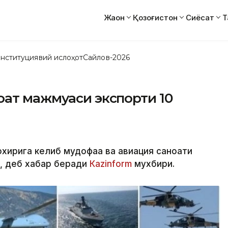
Жаҳон
Қозоғистон
Сиёсат
Т
нституциявий ислоҳот
Сайлов-2026
оат мажмуаси экспорти 10
 охирига келиб мудофаа ва авиация саноати
, деб хабар беради
Кazinform
мухбири.