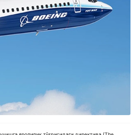
 учишга яроқлилик тўғрисидаги директива (The