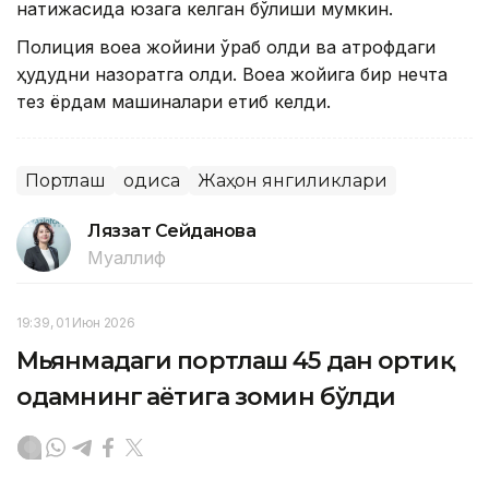
натижасида юзага келган бўлиши мумкин.
Полиция воқеа жойини ўраб олди ва атрофдаги
ҳудудни назоратга олди. Воқеа жойига бир нечта
тез ёрдам машиналари етиб келди.
Портлаш
Ҳодиса
Жаҳон янгиликлари
Ляззат Сейданова
Муаллиф
19:39, 01 Июн 2026
Мьянмадаги портлаш 45 дан ортиқ
одамнинг ҳаётига зомин бўлди