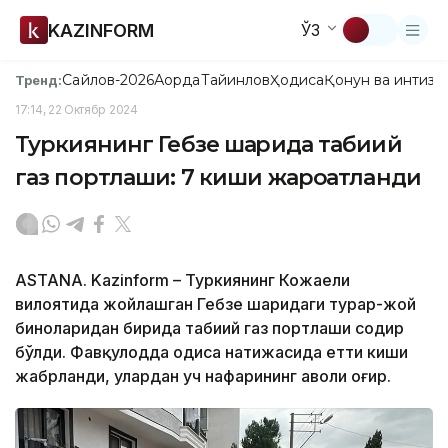
KAZINFORM
ЎЗ
Сайлов-2026
Ақорда
Тайинлов
Ҳодиса
Қонун ва интизо
Тренд:
17:14, 22 Октябр 2024
Туркиянинг Гебзе шаҳрида табиий
газ портлаши: 7 киши жароҳатланди
ASTANA. Kazinform – Туркиянинг Кожаели
вилоятида жойлашган Гебзе шаҳридаги турар-жой
биноларидан бирида табиий газ портлаши содир
бўлди. Фавқулодда ҳодиса натижасида етти киши
жабрланди, улардан уч нафарининг аҳволи оғир.