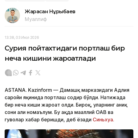
Жарасқан Нұрыбаев
Муаллиф
13:38, 03 Июл 2026
Сурия пойтахтидаги портлаш бир
неча кишини жароҳатлади
ASTANA. Kazinform — Дамашқ марказидаги Адлия
саройи яқинида портлаш содир бўлди. Натижада
бир неча киши жароҳат олди. Бироқ, уларнинг аниқ
сони ҳали номаълум. Бу ҳақда маҳаллий ОАВ ва
гувоҳлар хабар беришди, деб ёзади
Синьхуа.