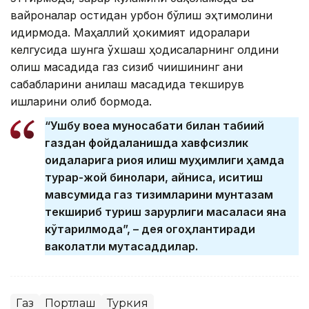
вайроналар остидан қурбон бўлиш эҳтимолини
қидирмоқда. Маҳаллий ҳокимият идоралари
келгусида шунга ўхшаш ҳодисаларнинг олдини
олиш мақсадида газ сизиб чиқишининг аниқ
сабабларини аниқлаш мақсадида текширув
ишларини олиб бормоқда.
“Ушбу воқеа муносабати билан табиий
газдан фойдаланишда хавфсизлик
қоидаларига риоя қилиш муҳимлиги ҳамда
турар-жой бинолари, айниқса, иситиш
мавсумида газ тизимларини мунтазам
текшириб туриш зарурлиги масаласи яна
кўтарилмоқда”, – дея огоҳлантиради
ваколатли мутасаддилар.
Газ
Портлаш
Туркия