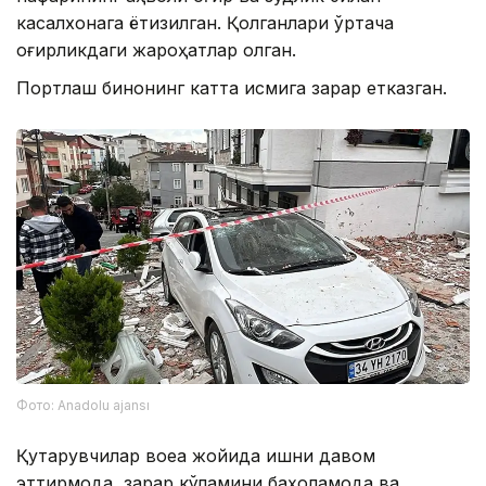
касалхонага ётқизилган. Қолганлари ўртача
оғирликдаги жароҳатлар олган.
Портлаш бинонинг катта қисмига зарар етказган.
Фото: Anadolu ajansı
Қутқарувчилар воқеа жойида ишни давом
эттирмоқда, зарар кўламини баҳоламоқда ва