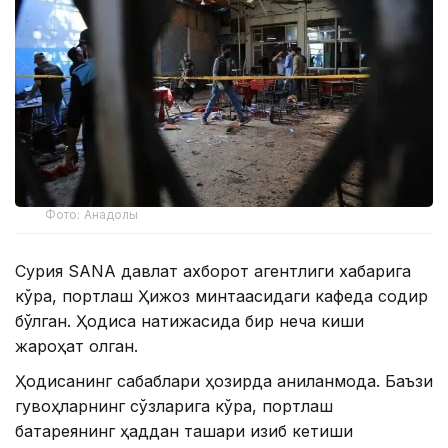
Фото: Анадолы
Сурия SANA давлат ахборот агентлиги хабарига
кўра, портлаш Ҳижоз минтақасидаги кафеда содир
бўлган. Ҳодиса натижасида бир неча киши
жароҳат олган.
Ҳодисанинг сабаблари ҳозирда аниқланмоқда. Баъзи
гувоҳларнинг сўзларига кўра, портлаш
батареянинг ҳаддан ташқари қизиб кетиши