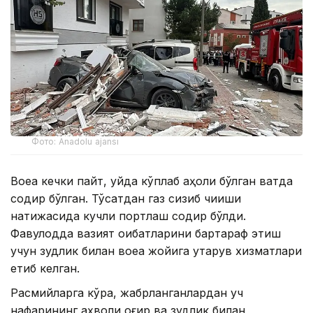
Фото: Anadolu ajansı
Воқеа кечки пайт, уйда кўплаб аҳоли бўлган вақтда
содир бўлган. Тўсатдан газ сизиб чиқиши
натижасида кучли портлаш содир бўлди.
Фавқулодда вазият оқибатларини бартараф этиш
учун зудлик билан воқеа жойига қутқарув хизматлари
етиб келган.
Расмийларга кўра, жабрланганлардан уч
нафарининг аҳволи оғир ва зудлик билан