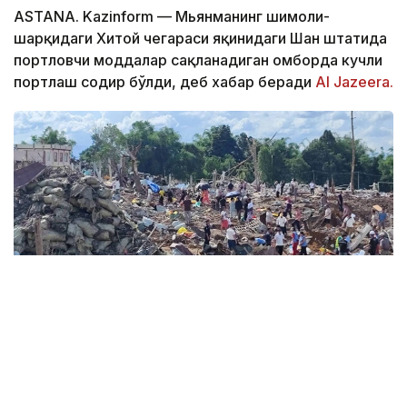
ASTANA. Kazinform — Мьянманинг шимоли-
шарқидаги Хитой чегараси яқинидаги Шан штатида
портловчи моддалар сақланадиган омборда кучли
портлаш содир бўлди, деб хабар беради
Al Jazeera.
Фото: t.me/AlJazeeraRussia
Ҳодиса Каунг Тҳат қишлоғида содир бўлган.