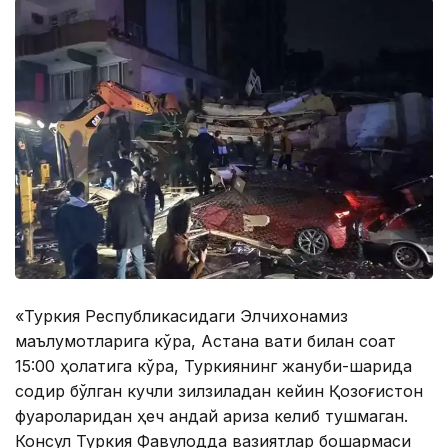
«Туркия Республикасидаги Элчихонамиз
маълумотларига кўра, Астана вақти билан соат
15:00 ҳолатига кўра, Туркиянинг жануби-шарқида
содир бўлган кучли зилзиладан кейин Қозоғистон
фуқароларидан ҳеч қандай ариза келиб тушмаган.
Консул Туркия Фавқулодда вазиятлар бошқармаси