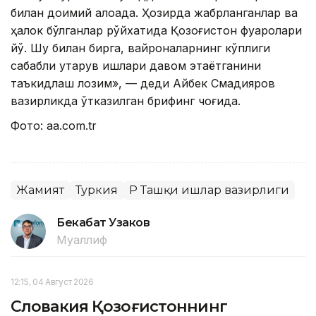
билан доимий алоқада. Ҳозирда жабрланганлар ва
ҳалок бўлганлар рўйхатида Қозоғистон фуқаролари
йўқ. Шу билан бирга, вайроналарнинг кўплиги
сабабли қутқарув ишлари давом этаётганини
таъкидлаш лозим», — деди Айбек Смадияров
вазирликда ўтказилган брифинг чоғида.
Фото: aa.com.tr
Жамият
Туркия
ҚР Ташқи ишлар вазирлиги
Бекабат Узаков
Муаллиф
12:15, 04 Август 2026
Словакия Қозоғистоннинг