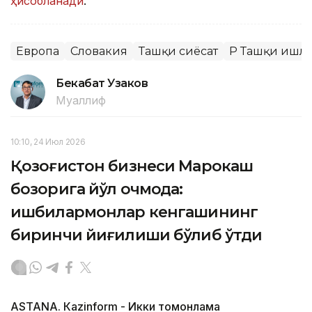
ҳисобланади
.
Европа
Словакия
Ташқи сиёсат
ҚР Ташқи ишл
Бекабат Узаков
Муаллиф
10:10, 24 Июл 2026
Қозоғистон бизнеси Марокаш
бозорига йўл очмоқда:
ишбилармонлар кенгашининг
биринчи йиғилиши бўлиб ўтди
ASTANА. Кazinform - Икки томонлама