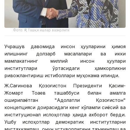
Фото: ҚР Ташқи ишлар вазирлиги
Учрашув давомида инсон ҳуқуқларини ҳимоя
қилишнинг долзарб масалалари ва икки
мамлакатнинг миллий инсон ҳуқуқлари
институтлари ўртасидаги ҳамкорликни
ривожлантириш истиқболлари муҳокама қилинди.
Ж.Сағинова Қозоғистон Президенти Қасим-
Жомарт Тоқаев ташаббуси билан амалга
оширилаётган "Адолатли Қозоғистон"
концепцияси доирасидаги кенг кўламли сиёсий ва
институционал ислоҳотлар ҳақида ахборот берди.
Ушбу ислоҳотлар демократик институтларни
мустаҳкамлаш, қонун устуворлигини таъминлаш ва