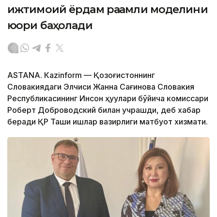
ижтимоий ёрдам рақамли моделини
юқори баҳолади
ASTANА. Кazinform — Қозоғистоннинг
Словакиядаги Элчиси Жанна Сағинова Словакия
Республикасининг Инсон ҳуқуқлари бўйича комиссари
Роберт Доброводский билан учрашди, деб хабар
беради ҚР Ташқи ишлар вазирлиги матбуот хизмати.