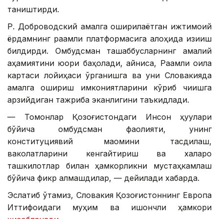
таништирди.
Р. Доброводский амалга оширилаётган ижтимоий
ёрдамнинг рақамли платформасига алоҳида қизиқиш
билдирди. Омбудсман ташаббусларнинг амалий
аҳамиятини юқори баҳолади, айниқса, Рақамли оила
картаси лойиҳаси ўрганишга ва уни Словакияда
амалга ошириш имкониятларини кўриб чиқишга
арзийдиган тажриба эканлигини таъкидлади.
— Томонлар Қозоғистондаги Инсон ҳуқуқлари
бўйича омбудсман фаолияти, унинг
конституциявий мақомини тасдиқлаш,
ваколатларини кенгайтириш ва халқаро
ташкилотлар билан ҳамкорликни мустаҳкамлаш
бўйича фикр алмашдилар, — дейилади хабарда.
Эслатиб ўтамиз, Словакия Қозоғистоннинг Европа
Иттифоқидаги муҳим ва ишончли ҳамкори