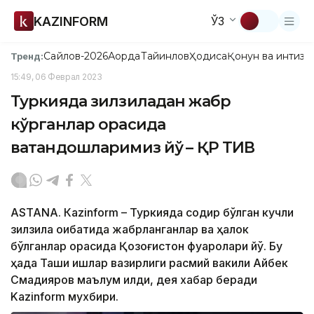
KAZINFORM
ЎЗ
Сайлов-2026
Ақорда
Тайинлов
Ҳодиса
Қонун ва интизо
Тренд:
15:49, 06 Феврал 2023
Туркияда зилзиладан жабр
кўрганлар орасида
ватандошларимиз йўқ – ҚР ТИВ
ASTANА. Кazinform – Туркияда содир бўлган кучли
зилзила оқибатида жабрланганлар ва ҳалок
бўлганлар орасида Қозоғистон фуқаролари йўқ. Бу
ҳақда Ташқи ишлар вазирлиги расмий вакили Айбек
Смадияров маълум қилди, дея хабар беради
Kazinform мухбири.