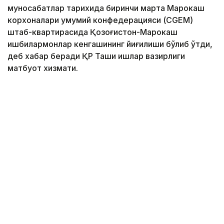
муносабатлар тарихида биринчи марта Марокаш
корхоналари умумий конфедерацияси (CGEM)
штаб-квартирасида Қозоғистон-Марокаш
ишбилармонлар кенгашининг йиғилиши бўлиб ўтди,
деб хабар беради ҚР Ташқи ишлар вазирлиги
матбуот хизмати.
Фото: ҚР Ташқи ишлар вазирлиги матбуот хизмати