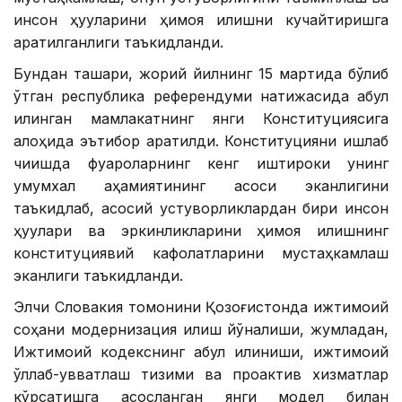
инсон ҳуқуқларини ҳимоя қилишни кучайтиришга
қаратилганлиги таъкидланди.
Бундан ташқари, жорий йилнинг 15 мартида бўлиб
ўтган республика референдуми натижасида қабул
қилинган мамлакатнинг янги Конституциясига
алоҳида эътибор қаратилди. Конституцияни ишлаб
чиқишда фуқароларнинг кенг иштироки унинг
умумхалқ аҳамиятининг асоси эканлигини
таъкидлаб, асосий устуворликлардан бири инсон
ҳуқуқлари ва эркинликларини ҳимоя қилишнинг
конституциявий кафолатларини мустаҳкамлаш
эканлиги таъкидланди.
Элчи Словакия томонини Қозоғистонда ижтимоий
соҳани модернизация қилиш йўналиши, жумладан,
Ижтимоий кодекснинг қабул қилиниши, ижтимоий
қўллаб-қувватлаш тизими ва проактив хизматлар
кўрсатишга асосланган янги модел билан