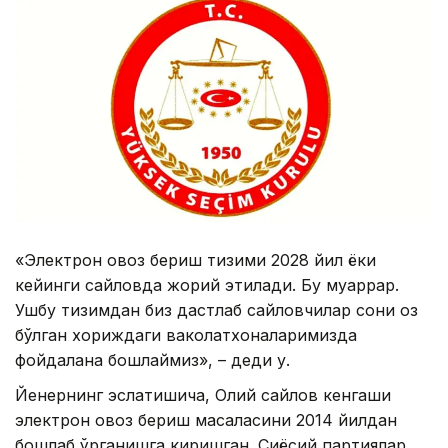
«Электрон овоз бериш тизими 2028 йил ёки
кейинги сайловда жорий этилади. Бу муқаррар.
Ушбу тизимдан биз дастлаб сайловчилар сони оз
бўлган хориждаги ваколатхоналаримизда
фойдалана бошлаймиз», – деди у.
Йенернинг эслатишича, Олий сайлов кенгаши
электрон овоз бериш масаласини 2014 йилдан
бошлаб ўрганишга киришган. Сиёсий партиялар