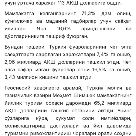
учун ўртача харажат 113 АҚШ долларига ошди.
Мамлакатга келганларнинг 71,3% дам олиш,
кўнгилочар ва маданий тадбирлар учун саёҳат
қилишган. Яна 16,6% қариндошлари ва
дўстлариникига ташриф буюрган.
Бундан ташқари, Туркия фуқароларининг чет элга
саёҳатларга сарфлаган харажатлари 7,4% га ошиб,
2,96 миллиард АҚШ долларини ташкил этди. Чет
элга сафар қилган фуқаролар сони 16,5% га ошиб,
3,43 миллион кишини ташкил этди.
Геосиёсий хавфларга қарамай, Туркия молия ва
ғазначилик вазири Меҳмет Шимшек мамлакатнинг
йиллик туризм соҳаси даромади 65,2 миллиард
АҚШ долларини ташкил этганини айтди. Унинг
сўзларига кўра, ҳукумат солиқ имтиёзлари,
молиялаштириш дастурлари ва йил давомида
туризмни ривожлантириш чоралари орқали соҳани