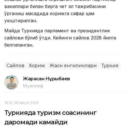
вакиллари билан бирга чет эл тажрибасини
ўрганиш мақсадида хорижга сафар ҳам
уюштирилган.
Майда Туркияда парламент ва президентлик
сайлови бўлиб ўтди. Кейинги сайлов 2028 йилга
белгиланган.
Сайлов
Хориж
Жаҳон янгиликлари
Туркия
Жарасқан Нұрыбаев
Муаллиф
18:10, 06 Август 2026
Туркияда туризм соҳасининг
даромади камайди