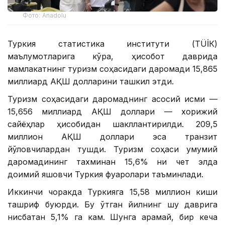
Фото: Anadolu
Туркия статистика институти (ТÜİК)
маълумотларига кўра, ҳисобот даврида
мамлакатнинг туризм соҳасидаги даромади 15,865
миллиард АҚШ долларини ташкил этди.
Туризм соҳасидаги даромаднинг асосий қисми —
15,656 миллиард АҚШ доллари — хорижий
сайёҳлар ҳисобидан шакллантирилди. 209,5
миллион АҚШ доллари эса транзит
йўловчилардан тушди. Туризм соҳаси умумий
даромадининг тахминан 15,6% ни чет элда
доимий яшовчи Туркия фуқаролари таъминлади.
Иккинчи чоракда Туркияга 15,58 миллион киши
ташриф буюрди. Бу ўтган йилнинг шу даврига
нисбатан 5,1% га кам. Шунга қарамай, бир кеча