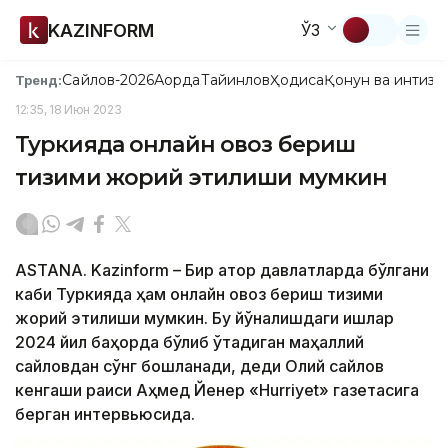
KAZINFORM
ЎЗ
Сайлов-2026
Ақорда
Тайинлов
Ҳодиса
Қонун ва интизо
Тренд:
12:35, 18 Июн 2023
Туркияда онлайн овоз бериш
тизими жорий этилиши мумкин
ASTANA. Kazinform – Бир қатор давлатларда бўлгани
каби Туркияда ҳам онлайн овоз бериш тизими
жорий этилиши мумкин. Бу йўналишдаги ишлар
2024 йил баҳорда бўлиб ўтадиган маҳаллий
сайловдан сўнг бошланади, деди Олий сайлов
кенгаши раиси Аҳмед Йенер «Hurriyet» газетасига
берган интервьюсида.