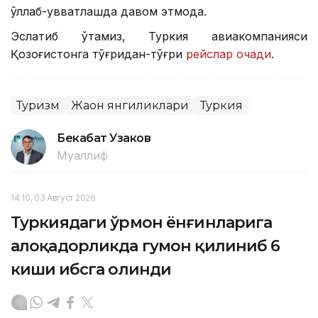
қўллаб-қувватлашда давом этмоқда.
Эслатиб ўтамиз, Туркия авиакомпанияси
Қозоғистонга тўғридан-тўғри
рейслар очади
.
Туризм
Жаҳон янгиликлари
Туркия
Бекабат Узаков
Муаллиф
14:10, 03 Август 2026
Туркиядаги ўрмон ёнғинларига
алоқадорликда гумон қилиниб 6
киши ҳибсга олинди