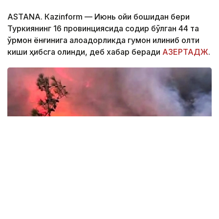
ASTANА. Кazinform — Июнь ойи бошидан бери
Туркиянинг 16 провинциясида содир бўлган 44 та
ўрмон ёнғинига алоқадорликда гумон қилиниб олти
киши ҳибсга олинди, деб хабар беради
АЗЕРТАДЖ
.
Фото: АЗЕРТАДЖ