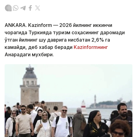
ANKARA. Kazinform — 2026 йилнинг иккинчи
чорагида Туркияда туризм соҳасининг даромади
ўтган йилнинг шу даврига нисбатан 2,6% га
камайди, деб хабар беради
Kazinformнинг
Анқарадаги мухбири.