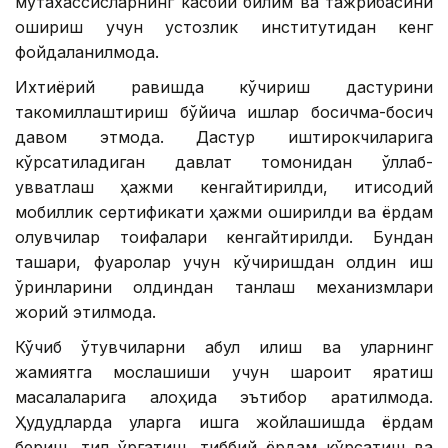
мутахассисларнинг касбий билим ва тажрибасини
ошириш учун устозлик институтидан кенг
фойдаланилмоқда.
Ихтиёрий равишда кўчириш дастурини
такомиллаштириш бўйича ишлар босқичма-босқич
давом этмоқда. Дастур иштирокчиларига
кўрсатиладиган давлат томонидан қўллаб-
қувватлаш ҳажми кенгайтирилди, иқтисодий
мобиллик сертификати ҳажми оширилди ва ёрдам
олувчилар тоифалари кенгайтирилди. Бундан
ташқари, фуқаролар учун кўчиришдан олдин иш
ўринларини олдиндан танлаш механизмлари
жорий этилмоқда.
Кўчиб ўтувчиларни қабул қилиш ва уларнинг
жамиятга мослашиши учун шароит яратиш
масалаларига алоҳида эътибор қаратилмоқда.
Ҳудудларда уларга ишга жойлашишда ёрдам
бериш, тил ўргатиш, тиббий ёрдам кўрсатиш ва