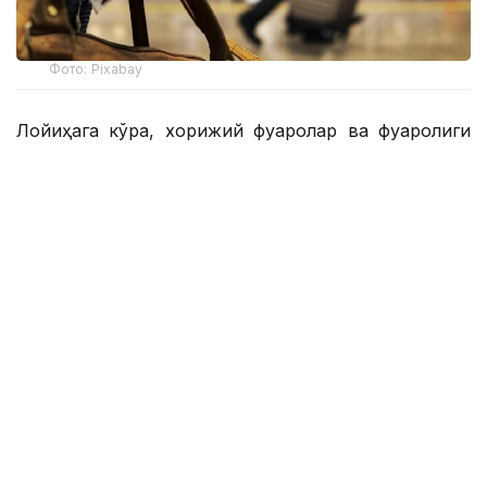
Фото: Pixabay
Лойиҳага кўра, хорижий фуқаролар ва фуқаролиги
бўлмаган шахслар учун Қозоғистонга кириш учун
электрон рухсатнома бериш механизми жорий
этилади. Бу миграция оқимларининг очиқ, тезкор ва
тўлиқ ҳисобга олинишини таъминлайди.
Ички ишлар вазирлигининг маълумотларига кўра,
электрон рухсатнома бериш учун тўлов
миқдорининг дифференциацияси ахборот
тизимларининг узлуксиз ишлашини таъминлаш,
рақамли инфратузилмани такомиллаштириш ва
фуқароларнинг шахсий маълумотларини ҳимоя
қилиш даражасини ошириш учун зарур бўлган
харажатларни қоплаш имконини беради.