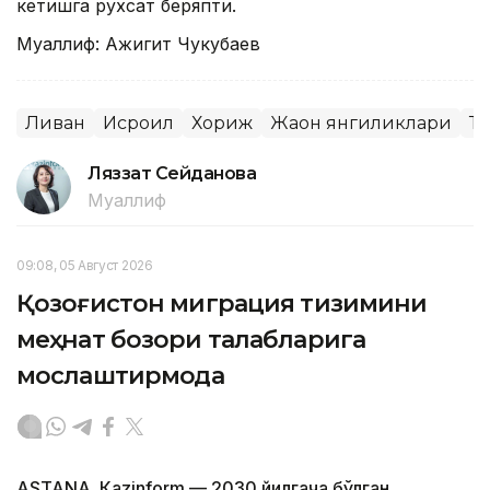
кетишга рухсат беряпти.
Муаллиф: Ақжигит Чукубаев
Ливан
Исроил
Хориж
Жаҳон янгиликлари
Т
Ляззат Сейданова
Муаллиф
09:08, 05 Август 2026
Қозоғистон миграция тизимини
меҳнат бозори талабларига
мослаштирмоқда
ASTANА. Кazinform — 2030 йилгача бўлган