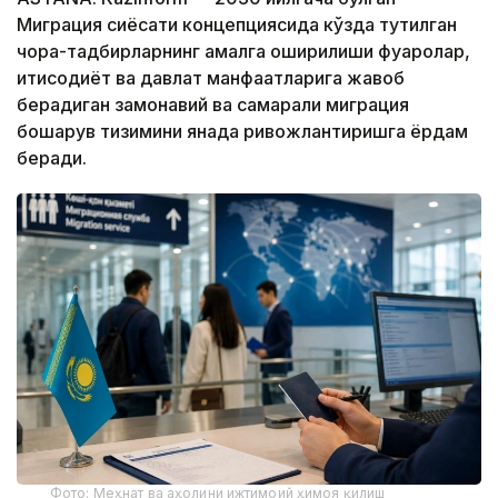
Миграция сиёсати концепциясида кўзда тутилган
чора-тадбирларнинг амалга оширилиши фуқаролар,
иқтисодиёт ва давлат манфаатларига жавоб
берадиган замонавий ва самарали миграция
бошқарув тизимини янада ривожлантиришга ёрдам
беради.
Фото: Меҳнат ва аҳолини ижтимоий ҳимоя қилиш