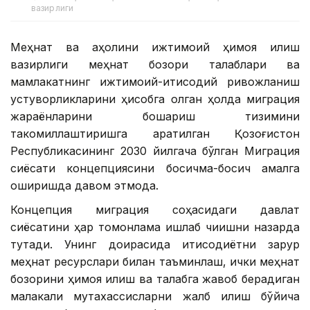
вазирлиги
Меҳнат ва аҳолини ижтимоий ҳимоя қилиш
вазирлиги меҳнат бозори талаблари ва
мамлакатнинг ижтимоий-иқтисодий ривожланиш
устуворликларини ҳисобга олган ҳолда миграция
жараёнларини бошқариш тизимини
такомиллаштиришга қаратилган Қозоғистон
Республикасининг 2030 йилгача бўлган Миграция
сиёсати концепциясини босқичма-босқич амалга
оширишда давом этмоқда.
Концепция миграция соҳасидаги давлат
сиёсатини ҳар томонлама ишлаб чиқишни назарда
тутади. Унинг доирасида иқтисодиётни зарур
меҳнат ресурслари билан таъминлаш, ички меҳнат
бозорини ҳимоя қилиш ва талабга жавоб берадиган
малакали мутахассисларни жалб қилиш бўйича