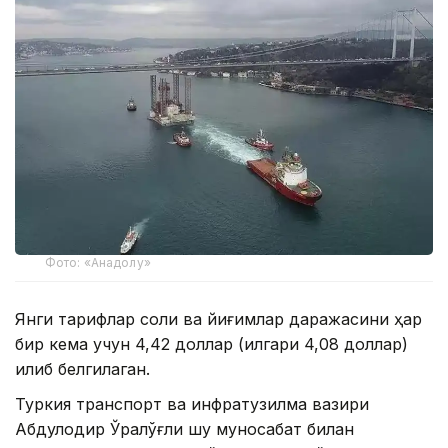
Фото: «Анадолу»
Янги тарифлар солиқ ва йиғимлар даражасини ҳар
бир кема учун 4,42 доллар (илгари 4,08 доллар)
қилиб белгилаган.
Туркия транспорт ва инфратузилма вазири
Абдулқодир Ўралўғли шу муносабат билан