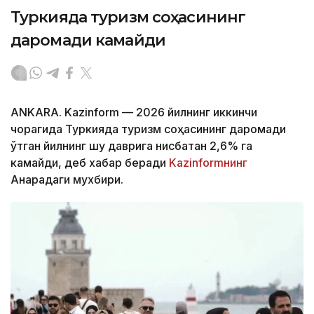
Туркияда туризм соҳасининг
даромади камайди
ANKARA. Kazinform — 2026 йилнинг иккинчи
чорагида Туркияда туризм соҳасининг даромади
ўтган йилнинг шу даврига нисбатан 2,6% га
камайди, деб хабар беради
Kazinformнинг
Анқарадаги мухбири.