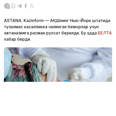
ASTANA. Kazinform — АҚШнинг Нью-Йорк штатида
тузалмас касалликка чалинган беморлар учун
эвтаназияга расман рухсат берилди. Бу ҳақда
БЕЛТА
хабар берди.