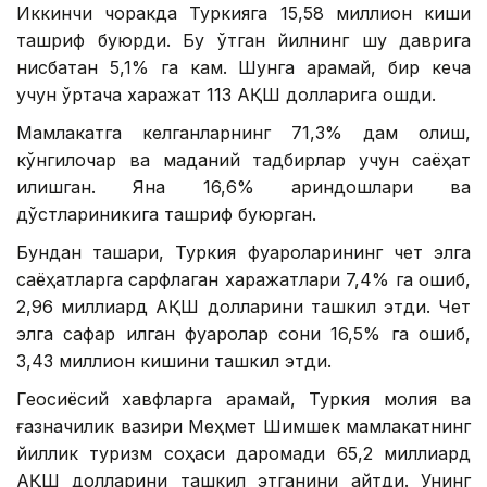
Иккинчи чоракда Туркияга 15,58 миллион киши
ташриф буюрди. Бу ўтган йилнинг шу даврига
нисбатан 5,1% га кам. Шунга қарамай, бир кеча
учун ўртача харажат 113 АҚШ долларига ошди.
Мамлакатга келганларнинг 71,3% дам олиш,
кўнгилочар ва маданий тадбирлар учун саёҳат
қилишган. Яна 16,6% қариндошлари ва
дўстлариникига ташриф буюрган.
Бундан ташқари, Туркия фуқароларининг чет элга
саёҳатларга сарфлаган харажатлари 7,4% га ошиб,
2,96 миллиард АҚШ долларини ташкил этди. Чет
элга сафар қилган фуқаролар сони 16,5% га ошиб,
3,43 миллион кишини ташкил этди.
Геосиёсий хавфларга қарамай, Туркия молия ва
ғазначилик вазири Меҳмет Шимшек мамлакатнинг
йиллик туризм соҳаси даромади 65,2 миллиард
АҚШ долларини ташкил этганини айтди. Унинг