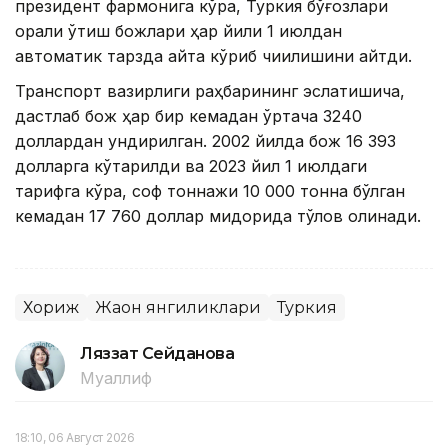
президент фармонига кўра, Туркия бўғозлари
орқали ўтиш божлари ҳар йили 1 июлдан
автоматик тарзда қайта кўриб чиқилишини айтди.
Транспорт вазирлиги раҳбарининг эслатишича,
дастлаб бож ҳар бир кемадан ўртача 3240
доллардан ундирилган. 2002 йилда бож 16 393
долларга кўтарилди ва 2023 йил 1 июлдаги
тарифга кўра, соф тоннажи 10 000 тонна бўлган
кемадан 17 760 доллар миқдорида тўлов олинади.
Хориж
Жаҳон янгиликлари
Туркия
Ляззат Сейданова
Муаллиф
18:10, 06 Август 2026