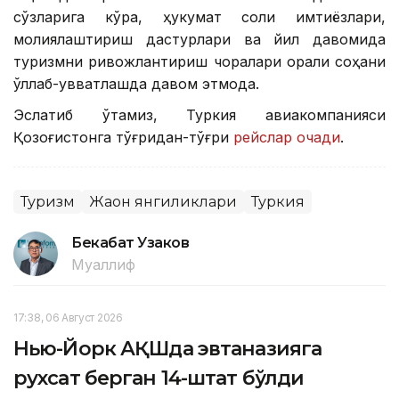
сўзларига кўра, ҳукумат солиқ имтиёзлари,
молиялаштириш дастурлари ва йил давомида
туризмни ривожлантириш чоралари орқали соҳани
қўллаб-қувватлашда давом этмоқда.
Эслатиб ўтамиз, Туркия авиакомпанияси
Қозоғистонга тўғридан-тўғри
рейслар очади
.
Туризм
Жаҳон янгиликлари
Туркия
Бекабат Узаков
Муаллиф
17:38, 06 Август 2026
Нью-Йорк АҚШда эвтаназияга
рухсат берган 14-штат бўлди