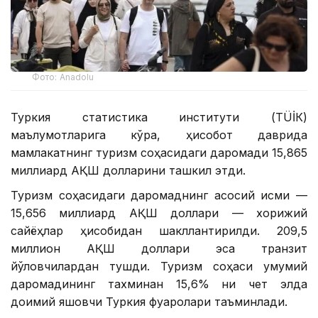
Фото: Anadolu
Туркия статистика институти (ТÜİК)
маълумотларига кўра, ҳисобот даврида
мамлакатнинг туризм соҳасидаги даромади 15,865
миллиард АҚШ долларини ташкил этди.
Туризм соҳасидаги даромаднинг асосий қисми —
15,656 миллиард АҚШ доллари — хорижий
сайёҳлар ҳисобидан шакллантирилди. 209,5
миллион АҚШ доллари эса транзит
йўловчилардан тушди. Туризм соҳаси умумий
даромадининг тахминан 15,6% ни чет элда
доимий яшовчи Туркия фуқаролари таъминлади.