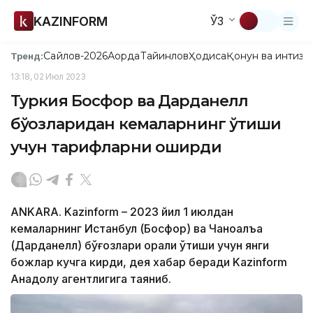
KAZINFORM
ЎЗ
Сайлов-2026
Ақорда
Тайинлов
Ҳодиса
Қонун ва интизо
Тренд:
13:18, 02 Июл 2023
Туркия Босфор ва Дарданелл
бўғозларидан кемаларнинг ўтиши
учун тарифларни оширди
ANKARA. Kazinform – 2023 йил 1 июлдан
кемаларнинг Истанбул (Босфор) ва Чаноққалъа
(Дарданелл) бўғозлари орқали ўтиши учун янги
божлар кучга кирди, дея хабар беради Kazinform
Анадолу агентлигига таяниб.