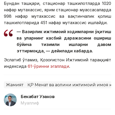
Бундан ташқари, стационар ташкилотларда 1020
нафар мутахассис, ярим стационар муассасаларда
998 нафар мутахассис ва вақтинчалик қолиш
ташкилотларида 451 нафар мутахассис ишлайди.
— Вазирлик ижтимоий ходимларни ўқитиш
ва уларнинг касбий даражасини ошириш
бўйича тизимли ишларни давом
эттирмоқда, — дейилади хабарда.
Эслатиб ўтамиз, Қозоғистон Ижтимоий тараққиёт
индексида
61-ўринни эгаллади
.
Жамият
ҚР Меҳнат ва аҳолини ижтимоий ҳимоя 
Бекабат Узаков
Муаллиф