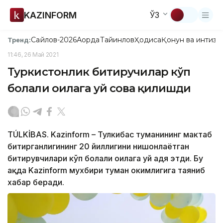
KAZINFORM
ЎЗ
Сайлов-2026
Ақорда
Тайинлов
Ҳодиса
Қонун ва интизо
Тренд:
11:46, 26 Май 2021
Туркистонлик битиручилар кўп
болали оилага уй совға қилишди
TÚLKİBAS. Kazinform – Тулкибас туманининг мактаб
битирганлигининг 20 йиллигини нишонлаётган
битирувчилари кўп болали оилага уй ҳадя этди. Бу
ҳақда Kazinform мухбири туман ҳокимлигига таяниб
хабар беради.