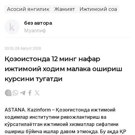
Асосий янгилик
Жамият
Ижтимоий соҳа
без автора
Муаллиф
20:10, 06 Август 2026
Қозоғистонда 12 минг нафар
ижтимоий ходим малака ошириш
курсини тугатди
ASTANА. Кazinform – Қозоғистонда ижтимоий
ходимлар институтини ривожлантириш ва
кўрсатилаётган ижтимоий хизматлар сифатини
ошириш бўйича ишлар давом этмоқда. Бу ҳақда ҚР