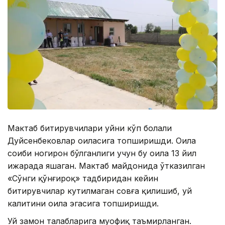
Мактаб битирувчилари уйни кўп болали
Дуйсенбековлар оиласига топширишди. Оила
соҳиби ногирон бўлганлиги учун бу оила 13 йил
ижарада яшаган. Мактаб майдонида ўтказилган
«Сўнги қўнғироқ» тадбиридан кейин
битирувчилар кутилмаган совға қилишиб, уй
калитини оила эгасига топширишди.
Уй замон талабларига муофиқ таъмирланган.