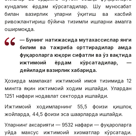
кундалик ёрдам кўрсатадилар. Шу муносабат
билан вазирлик уларни ўқитиш ва касбий
ривожлантириш бўйича тизимли ишларни амалга
оширмоқда.
— Бунинг натижасида мутахассислар янги
билим ва тажриба орттирадилар ҳамда
фуқароларга юқори сифатли ва ўз вақтида
ижтимоий ёрдам кўрсатадилар, —
дейилади вазирлик хабарида.
Ҳозирда мамлакат ижтимоий ҳимоя тизимида 12
мингга яқин ижтимоий ходим ишлайди. Улардан
1251 нафари нодавлат секторда ишлайди.
Ижтимоий ходимларнинг 55,5 фоизи қишлоқ
жойларда, 44,5 фоизи эса шаҳарларда ишлайди.
Уларнинг аксарияти — 9532 нафари — фуқароларга
уйда махсус ижтимоий хизматлар кўрсатади.