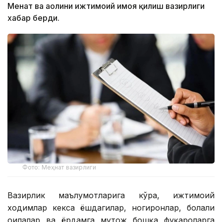
Меҳнат ва аҳолини ижтимоий ҳимоя қилиш вазирлиги
хабар берди.
Фото: Меҳнат вазирлиги
Вазирлик маълумотларига кўра, ижтимоий
ходимлар кекса ёшдагилар, ногиронлар, болали
оилалар ва ёрдамга муҳтож бошқа фуқароларга