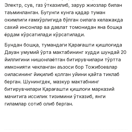
Электр, сув, газ ўтказилиб, зарур жиҳозлар билан
таъминланган. Бугунги кунга қадар туман
ҳокимлиги ғамхўрлигида бўлган оилага келажакда
сахий инсонлар ва давлат томонидан яна бошқа
ёрдам кўрсатилади кўрсатилади.
Бундан бошқа, тумандаги Қарағашти қишлоғида
Дауан умумий ўрта мактабининг худди шундай 20
йиллигини нишонлаётган битирувчилари тўртта
имконияти чекланган аъзоси бор Тожибоевлар
оиласининг йиқилиб қолган уйини қайта тиклаб
берган. Шунингдек, мазкур мактабнинг
битирувчилари Қарағашти қишлоғи марказий
мачитига иссилик тизимини ўтказиб, янги
гиламлар сотиб олиб берган.