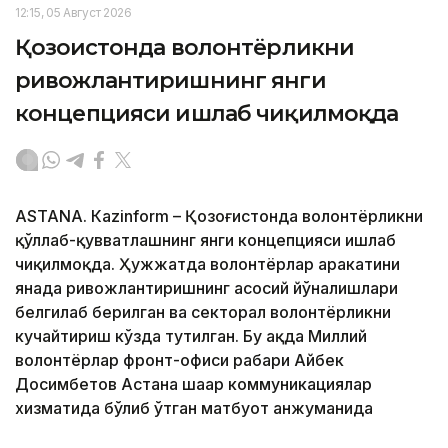
12:15, 05 Август 2026
Қозоғистонда волонтёрликни
ривожлантиришнинг янги
концепцияси ишлаб чиқилмоқда
ASTANА. Кazinform – Қозоғистонда волонтёрликни
қўллаб-қувватлашнинг янги концепцияси ишлаб
чиқилмоқда. Ҳужжатда волонтёрлар ҳаракатини
янада ривожлантиришнинг асосий йўналишлари
белгилаб берилган ва секторал волонтёрликни
кучайтириш кўзда тутилган. Бу ҳақда Миллий
волонтёрлар фронт-офиси раҳбари Айбек
Досимбетов Астана шаҳар коммуникациялар
хизматида бўлиб ўтган матбуот анжуманида
маълум қилди.