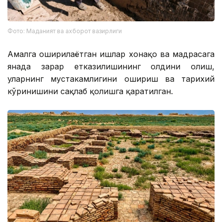
Фото: Маданият ва ахборот вазирлиги
Амалга оширилаётган ишлар хонақоҳ ва мадрасага
янада зарар етказилишининг олдини олиш,
уларнинг мустаҳкамлигини ошириш ва тарихий
кўринишини сақлаб қолишга қаратилган.