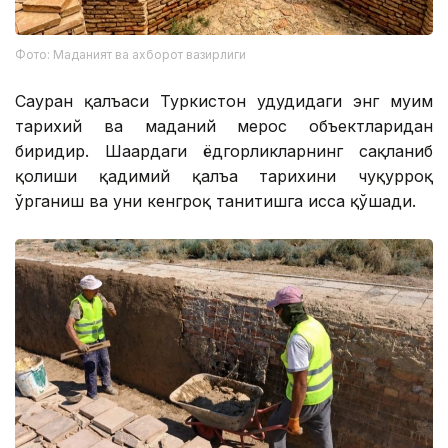
Фото: Маданият ва ахборот вазирлиги
Сауран қалъаси Туркистон ҳудудидаги энг муҳим
тарихий ва маданий мерос объектларидан
биридир. Шаҳардаги ёдгорликларнинг сақланиб
қолиши қадимий қалъа тарихини чуқурроқ
ўрганиш ва уни кенгроқ танитишга ҳисса қўшади.