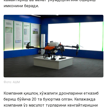
имконини беради.
Фото: АШМ
Компания қишлоқ хўжалиги дронларини етказиб
бериш бўйича 20 та буюртма олган. Келажакда
компания ўз маҳсулот турларини кенгайтиришни