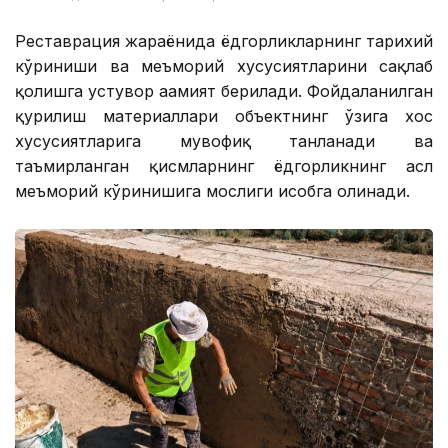
Реставрация жараёнида ёдгорликларнинг тарихий
кўриниши ва меъморий хусусиятларини сақлаб
қолишга устувор аҳамият берилади. Фойдаланилган
қурилиш материаллари объектнинг ўзига хос
хусусиятларига мувофиқ танланади ва
таъмирланган қисмларнинг ёдгорликнинг асл
меъморий кўринишига мослиги ҳисобга олинади.