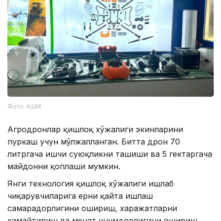
Фото: АШМ
Агродронлар қишлоқ хўжалиги экинларини
пуркаш учун мўлжалланган. Битта дрон 70
литргача ишчи суюқликни ташиши ва 5 гектаргача
майдонни қоплаши мумкин.
Янги технология қишлоқ хўжалиги ишлаб
чиқарувчиларига ерни қайта ишлаш
самарадорлигини ошириш, харажатларни
камайтириш ва меҳнат унумдорлигини ошириш