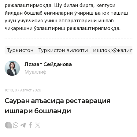
режалаштирмоқда. Шу билан бирга, келгуси
йилдан бошлаб ёнғинларни ўчириш ва юк ташиш
учун учувчисиз учиш аппаратларини ишлаб
чиқаришни ўзлаштириш режалаштирилмоқда.
Туркистон
Туркистон вилояти
Қишлоқ хўжалиги
Ляззат Сейданова
Муаллиф
16:10, 07 Август 2026
Сауран қалъасида реставрация
ишлари бошланди