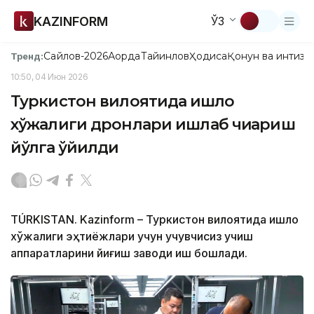
KAZINFORM
ЎЗ
Сайлов-2026
Ақорда
Тайинлов
Ҳодиса
Қонун ва интизо
Тренд:
10:50, 04 Июн 2026
Туркистон вилоятида қишлоқ
хўжалиги дронлари ишлаб чиқариш
йўлга қўйилди
TÚRKІSTAN. Kazinform – Туркистон вилоятида қишлоқ
хўжалиги эҳтиёжлари учун учувчисиз учиш
аппаратларини йиғиш заводи иш бошлади.