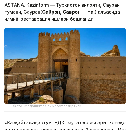
ASTANА. Кazinform — Туркистон вилояти, Сауран
тумани, Сауран(
Саброн, Саврон — таҳ.
) қалъасида
илмий-реставрация ишлари бошланди.
Фото: Маданият ва ахборот вазирлиги
«Қазқайтажаңарту» РДК мутахассислари хонақоҳ
ва мадрасада тиклаш ишларини бошладилар. Иш