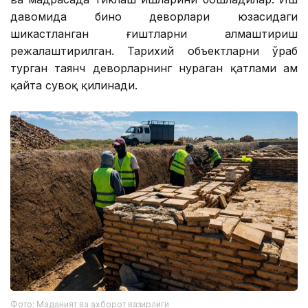
давомида бино деворлари юзасидаги
шикастланган ғиштларни алмаштириш
режалаштирилган. Тарихий объектларни ўраб
турган таянч деворларнинг нураган қатлами ҳам
қайта сувоқ қилинади.
Фото: Маданият ва ахборот вазирлиги