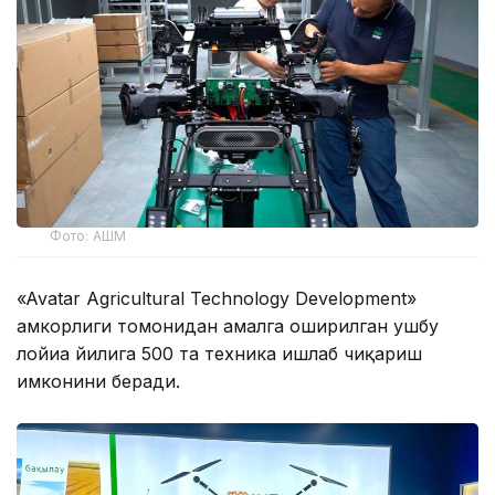
Фото: АШМ
«Avatar Agricultural Technology Development»
ҳамкорлиги томонидан амалга оширилган ушбу
лойиҳа йилига 500 та техника ишлаб чиқариш
имконини беради.