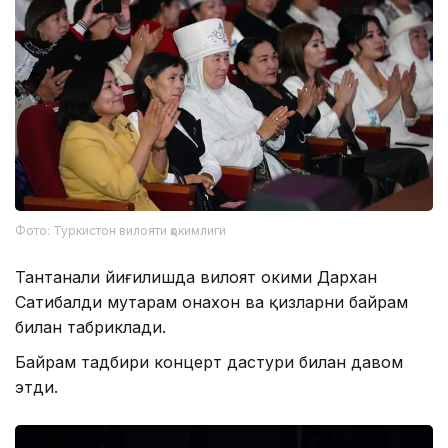
Фото: Туркистон вилояти ҳокимлиги
Тантанали йиғилишда вилоят ҳокими Дархан
Сатибалди муҳтарам онахон ва қизларни байрам
билан табриклади.
Байрам тадбири концерт дастури билан давом
этди.