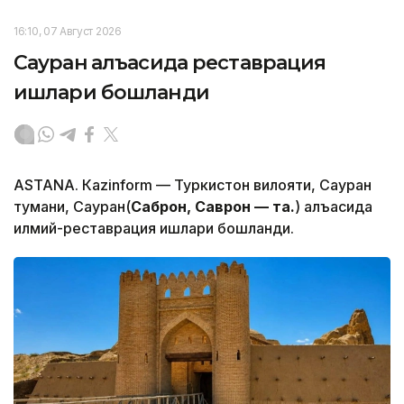
16:10, 07 Август 2026
Сауран қалъасида реставрация
ишлари бошланди
ASTANА. Кazinform — Туркистон вилояти, Сауран
тумани, Сауран(
Саброн, Саврон — таҳ.
) қалъасида
илмий-реставрация ишлари бошланди.