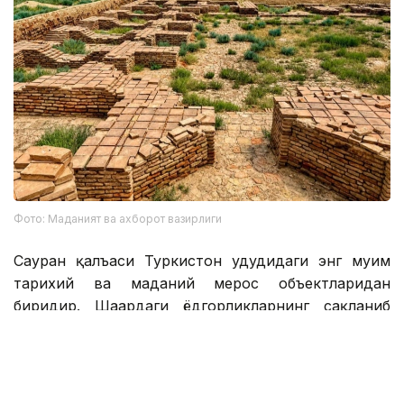
Фото: Маданият ва ахборот вазирлиги
Сауран қалъаси Туркистон ҳудудидаги энг муҳим
тарихий ва маданий мерос объектларидан
биридир. Шаҳардаги ёдгорликларнинг сақланиб
қолиши қадимий қалъа тарихини чуқурроқ
ўрганиш ва уни кенгроқ танитишга ҳисса қўшади.