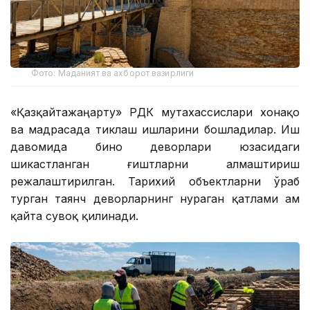
Фото: Маданият ва ахборот вазирлиги
«Қазқайтажаңарту» РДК мутахассислари хонақоҳ
ва мадрасада тиклаш ишларини бошладилар. Иш
давомида бино деворлари юзасидаги
шикастланган ғиштларни алмаштириш
режалаштирилган. Тарихий объектларни ўраб
турган таянч деворларнинг нураган қатлами ҳам
қайта сувоқ қилинади.