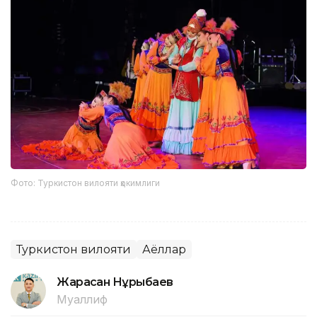
Фото: Туркистон вилояти ҳокимлиги
Туркистон вилояти
Аёллар
Жарасқан Нұрыбаев
Муаллиф