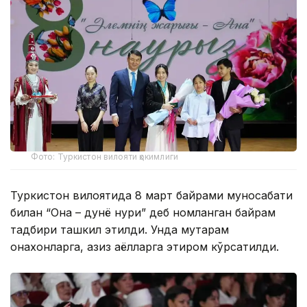
Фото: Туркистон вилояти ҳокимлиги
Туркистон вилоятида 8 март байрами муносабати
билан “Она – дунё нури” деб номланган байрам
тадбири ташкил этилди. Унда муҳтарам
онахонларга, азиз аёлларга эҳтиром кўрсатилди.