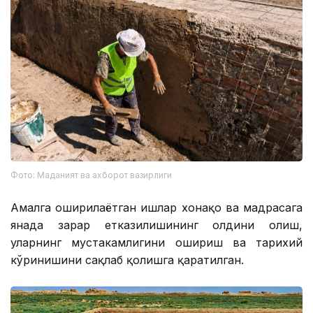
Фото: Маданият ва ахборот вазирлиги
Амалга оширилаётган ишлар хонақоҳ ва мадрасага
янада зарар етказилишининг олдини олиш,
уларнинг мустаҳкамлигини ошириш ва тарихий
кўринишини сақлаб қолишга қаратилган.