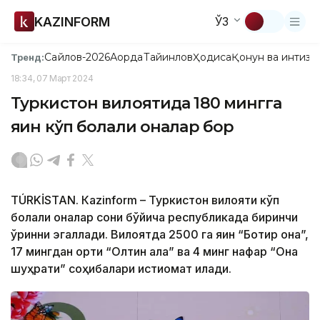
KAZINFORM
ЎЗ
Сайлов-2026
Ақорда
Тайинлов
Ҳодиса
Қонун ва интизо
Тренд:
18:34, 07 Март 2024
Туркистон вилоятида 180 мингга
яқин кўп болали оналар бор
TÚRKİSTAN. Кazinform – Туркистон вилояти кўп
болали оналар сони бўйича республикада биринчи
ўринни эгаллади. Вилоятда 2500 га яқин “Ботир она”,
17 мингдан ортиқ “Олтин алқа” ва 4 минг нафар “Она
шуҳрати” соҳибалари истиқомат қилади.