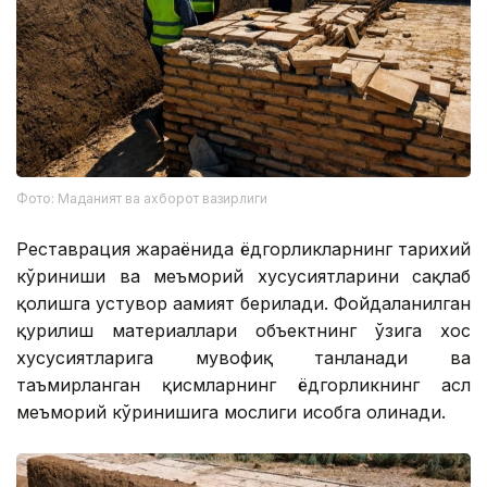
Фото: Маданият ва ахборот вазирлиги
Реставрация жараёнида ёдгорликларнинг тарихий
кўриниши ва меъморий хусусиятларини сақлаб
қолишга устувор аҳамият берилади. Фойдаланилган
қурилиш материаллари объектнинг ўзига хос
хусусиятларига мувофиқ танланади ва
таъмирланган қисмларнинг ёдгорликнинг асл
меъморий кўринишига мослиги ҳисобга олинади.